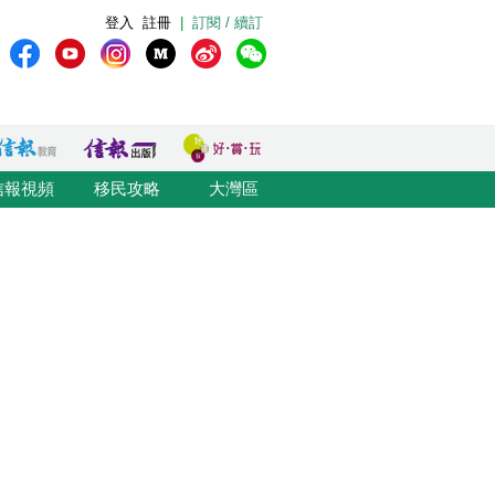
登入
註冊
|
訂閱 / 續訂
信報視頻
移民攻略
大灣區