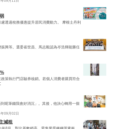
4年09月11日
弱
考慮透過稅務優惠提升居民消費動力。 摩根士丹利
濟振興等。選委崔世昌、馬志毅認為岑浩輝能勝任
%
在政策執行門店驗券核銷。若個人消費者購買符合
文
唔到呢筆錢我會好消沉」。其後，他決心轉用一個
4年09月02日
業主減租
去年8月，對比基數稍高。零售業受種種因素衝