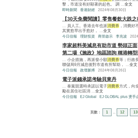
擊，市道沒有好顯著的起色。 調 ...
全文
即時新聞
香港財經
2024年08月30日
【30天免費閱讀】零售餐飲大跌之
... 員人工。香港去年也派
消費券
，消費好
其實愈早出手愈好， ...
全文
今日信報
理財投資
商管啟示
李兆波
202
李家超料美減息有助市道 勢頭正面
第二場《施政》地區諮詢 稱港轉
... 小企措施，再派發小額
消費券
等；行政
聯儲局9月減息後對市道有所幫助， ...
全文
今日信報
政壇脈搏
2024年08月26日
電子派錢承諾考驗貝東丹
... 泰黨競選時承諾以電子
消費券
方式，向
勵在居住社區消 ...
全文
今日信報
EJ Global
EJ GLOBAL plus 燙
頁數：
1
...
12
13