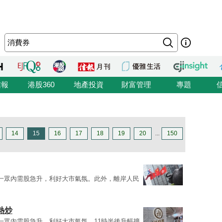
信報
港股360
地產投資
財富管理
專題
14
15
16
17
18
19
20
...
150
一眾內需股急升，利好大市氣氛。此外，離岸人民
熱炒
一眾內需股急升，利好大市氣氛。11時半後升幅擴