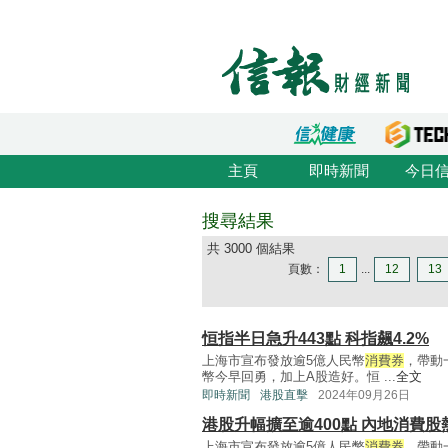
主頁
即時新聞
今日
搜尋結果
共 3000 個結果
頁數：
1
...
12
13
恒指半日急升443點 科指飆4.2%
上海市宣布發放逾5億人民幣
消費券
，帶動
幣今早回勇，加上A股造好。恒 ...
全文
即時新聞
港股直擊
2024年09月26日
港股升幅擴至逾400點 內地消費股
上海市宣布發放逾5億人民幣
消費券
，帶動