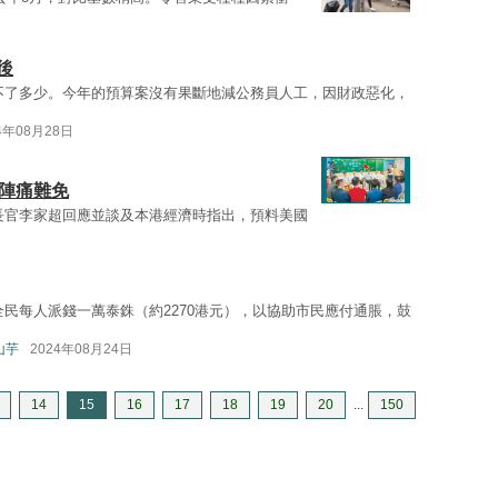
後
不了多少。今年的預算案沒有果斷地減公務員人工，因財政惡化，
4年08月28日
型陣痛難免
長官李家超回應並談及本港經濟時指出，預料美國
全民每人派錢一萬泰銖（約2270港元），以協助市民應付通脹，鼓
手山芋
2024年08月24日
14
15
16
17
18
19
20
...
150