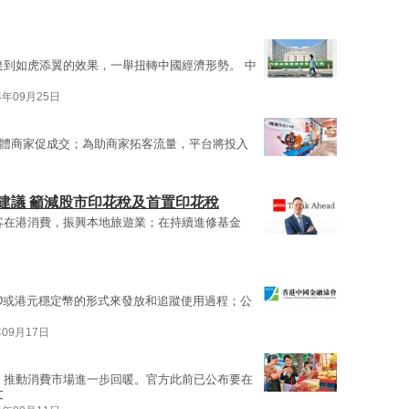
達到如虎添翼的效果，一舉扭轉中國經濟形勢。 中
4年09月25日
體商家促成交；為助商家拓客流量，平台將投入
項建議 籲減股市印花稅及首置印花稅
客在港消費，振興本地旅遊業；在持續進修基金
KD或港元穩定幣的形式來發放和追蹤使用過程；公
年09月17日
，推動消費市場進一步回暖。官方此前已公布要在
文