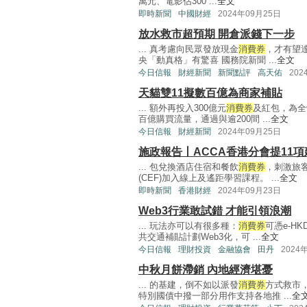
萬元、電影佔300 ...
全文
即時新聞
中國財經
2024年09月25日
放水救市超預期 開倉派錢下一步
... 真考慮向民眾發放現金
消費券
，才有望
央「動真格」有驚喜 國務院新聞 ...
全文
今日信報
財經新聞
新聞點評
高天佑
202
天貓雙11擬數百億為商家補貼
... 額外再投入300億元
消費券
及紅包，為全
百億購買流量，通過與逾200間 ...
全文
今日信報
財經新聞
2024年09月25日
施政報告丨ACCA香港分會提11
... 包兌換酒店住宿和餐飲
消費券
，刺激旅
(CEF)加入線上及遙距學習課程。 ...
全文
即時新聞
香港財經
2024年09月23日
Web3行業敢試錯 才能引領浪潮
... 玩法亦可以有很多種：
消費券
可憑e-H
共交通補貼計劃Web3化，可 ...
全文
今日信報
理財投資
金融協會
田丹
2024
中秋月餅滯銷 內地經濟堪憂
... 的基建，倒不如以派發
消費券
方式救市
特別國債中撥一部分用作支持各地推 ...
全