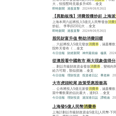
大，恒指暫時見最多升405 ...
全文
即時新聞
港股直擊
2024年09月26日
【異動板塊】消費股獲炒起 上海派
上海本周六起將投入5億元人民幣發放
消費
炒起。 李寧(02331)大 ...
全文
即時新聞
港股直擊
2024年09月26日
股民財富升值 勢助消費回暖
... 六起將投入5億元發放
消費券
，涵蓋餐飲
院昨天發布《 ...
全文
今日信報
財經新聞
神州最前線
穆真
202
從澳股看中國救市 兩大現象值得分
... 劃以市級財政資金發放
消費券
，變相向
給力可期，類似措施 ...
全文
今日信報
理財投資
投資者日記
畢老林
2
大市虎頭蛇尾 政策受惠股衝高
... 公布將投入5億元派發
消費券
，涵蓋餐飲
當中餐飲業的佔比最大，達到3. ...
全文
今日信報
理財投資
滬深港日誌
譚曉涵
2
上海發5億人民幣
消費券
上海計劃以市級財政資金5億元(人民幣‧下同