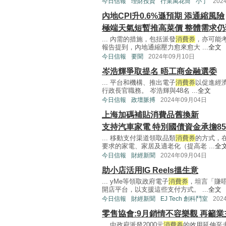
今日信報
理財投資
行業萬花筒
小丁
202
內地CPI升0.6%遜預期 添通縮風險
極端天氣短暫推高菜價 整體需求仍
... 內需的措施，包括派發
消費券
，亦可能
報告提到，內地通縮壓力愈來愈大 ...
全文
今日信報
要聞
2024年09月10日
岑浩輝爭取提名 晤工商金融選委
... 平台和機構、推出電子
消費券
以促進經
行政長官職務。 岑浩輝與48名 ...
全文
今日信報
政壇脈搏
2024年09月04日
上海加碼補貼消費品舊換新
支持汽車家電 特別國債資金承擔85
... 移動支付渠道領取品類
消費券
的方式，
要求的家電、家居及適老化（提高老 ...
全
今日信報
財經新聞
2024年09月04日
助小店活用IG Reels搵生意
... yMe等領取政府電子
消費券
，坦言「賺
開店平台，以支援這些支付方式。 ...
全文
今日信報
財經新聞
EJ Tech 創科鬥室
202
零售協會:9月銷情不容樂觀 再籲
... 中政府派發2000元
消費券
的效用延伸至