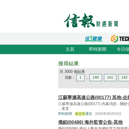
主頁
即時新聞
今日
搜尋結果
共 3000 個結果
頁數：
1
...
140
141
142
江蘇寧滬高速公路(00177) 其他-
江蘇寧滬高速公路(00177) 內幕消息 -
...
全文
即時新聞
港交所
通告
2026年08月04日
俄鋁(00486) 海外監管公告-其他
俄鋁(00486) 發行人剛在本網站英文版面