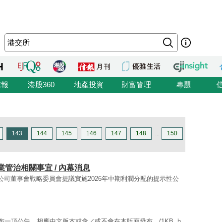
信報
港股360
地產投資
財富管理
專題
143
144
145
146
147
148
...
150
企業管治相關事宜 / 內幕消息
 關於公司董事會戰略委員會提議實施2026年中期利潤分配的提示性公
發布一項公告，相應中文版本或會／或不會在本版面發布。(1KB, h