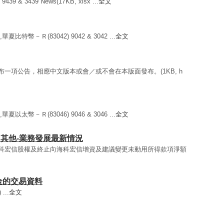
 & 3439 News(17KB, xlsx ...
全文
夏比特幣－Ｒ(83042) 9042 & 3042 ...
全文
發布一項公告，相應中文版本或會／或不會在本版面發布。(1KB, h
夏以太幣－Ｒ(83046) 9046 & 3046 ...
全文
 / 其他-業務發展最新情況
出售海科宏信股權及終止向海科宏信增資及建議變更未動用所得款項淨額
基金的交易資料
...
全文