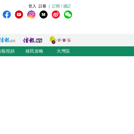
登入
註冊
|
訂閱 / 續訂
信報視頻
移民攻略
大灣區