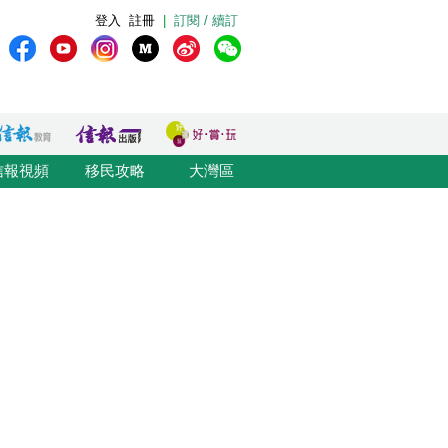
登入
註冊
|
訂閱 / 續訂
信報視頻
移民攻略
大灣區