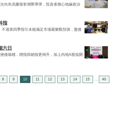
首次向烏克蘭發射洲際導彈，投資者擔心地緣政治
科指
場預期，不過第四季指引未能滿足市場最樂觀預測，盤後
縮六日
挫後喘穩，標指與納指更倒升，加上內地A股低開
8
9
10
11
12
13
14
15
...
40