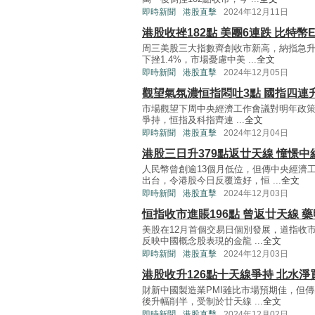
即時新聞
港股直擊
2024年12月11日
港股收挫182點 美團6連跌 比特幣
周三美股三大指數齊創收市新高，納指急升
下挫1.4%，市場憂慮中美 ...
全文
即時新聞
港股直擊
2024年12月05日
觀望氣氛濃恒指悶吐3點 國指四連
市場觀望下周中央經濟工作會議對明年政策定調
爭持，恒指及科指齊連 ...
全文
即時新聞
港股直擊
2024年12月04日
港股三日升379點返廿天線 憧憬
人民幣曾創逾13個月低位，但傳中央經濟
出台，令港股今日反覆造好，恒 ...
全文
即時新聞
港股直擊
2024年12月03日
恒指收市進賬196點 曾返廿天線 藥
美股在12月首個交易日個別發展，道指收
反映中國概念股表現的金龍 ...
全文
即時新聞
港股直擊
2024年12月03日
港股收升126點十天線爭持 北水
財新中國製造業PMI雖比市場預期佳，但傳
後升幅削半，受制於廿天線 ...
全文
即時新聞
港股直擊
2024年12月02日