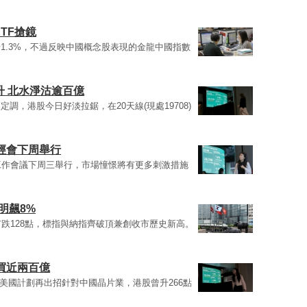
ETF搶鏡
1.3%，不過反映中國概念股表現的金龍中國指數
升 北水淨沽逾百億
，港股今日好淡拉鋸，在20天線(現處19708)
中經會下周舉行
工作會議下周三舉行，市場憧憬將有更多刺激措施
明飆8%
市跌128點，標指與納指齊破頂兼創收市歷史新高。
淨買近兩百億
美國計劃再出招針對中國晶片業，港股曾升266點