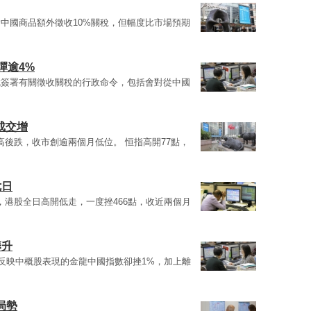
中國商品額外徵收10%關稅，但幅度比市場預期
彈逾4%
就簽署有關徵收關稅的行政命令，包括會對從中國
成交增
先高後跌，收市創逾兩個月低位。 恒指高開77點，
七日
，港股全日高開低走，一度挫466點，收近兩個月
籌升
但反映中概股表現的金龍中國指數卻挫1%，加上離
局勢