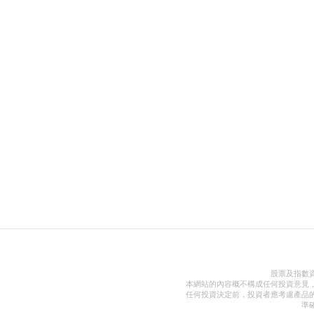
股票及指數
本網站的內容概不構成任何投資意見
任何投資決定前，投資者應考慮產品
準