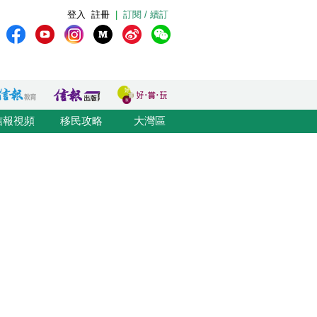
登入
註冊
|
訂閱 / 續訂
信報視頻
移民攻略
大灣區