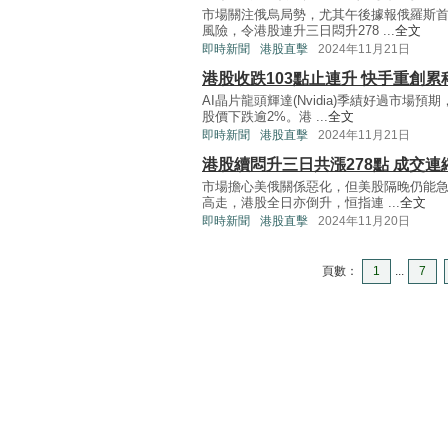
市場關注俄烏局勢，尤其午後據報俄羅斯
風險，令港股連升三日悶升278 ...
全文
即時新聞
港股直擊
2024年11月21日
港股收跌103點止連升 快手重創累
AI晶片龍頭輝達(Nvidia)季績好過市
股價下跌逾2%。港 ...
全文
即時新聞
港股直擊
2024年11月21日
港股續悶升三日共漲278點 成交連
市場擔心美俄關係惡化，但美股隔晚仍能急
高走，港股全日亦倒升，恒指連 ...
全文
即時新聞
港股直擊
2024年11月20日
頁數：
1
...
7