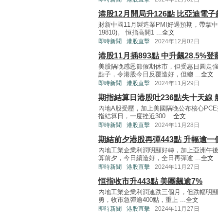
港股12月開局升126點 比亞迪電子
財新中國11月製造業PMI好過預期，帶挈
19810)。 恒指高開1 ...
全文
即時新聞
港股直擊
2024年12月02日
港股11月插893點 中升飆28.5%
美股隔晚感恩節假期休市，但受惠日圓走
點子，令港股今日反覆造好，但總 ...
全文
即時新聞
港股直擊
2024年11月29日
期指結算日港股吐236點失十天線
內地A股受壓，加上美國隔晚公布核心PCE
指結算日，一度挫近300 ...
全文
即時新聞
港股直擊
2024年11月28日
期結前夕港股再彈443點 升幅逾一
內地工業企業利潤明顯好轉，加上亞洲午
算前夕，今日續造好，全日再彈逾 ...
全文
即時新聞
港股直擊
2024年11月27日
恒指收市升443點 美團飆逾7%
內地工業企業利潤連跌三個月，但跌幅明顯
勇，收市急彈逾400點，重上 ...
全文
即時新聞
港股直擊
2024年11月27日