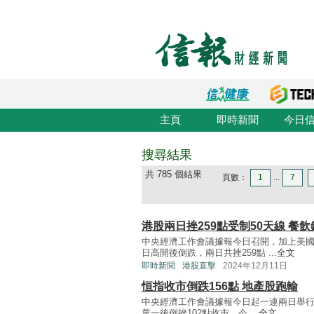
主頁
即時新聞
今日
搜尋結果
共 785 個結果
頁數：
1
...
7
港股兩日挫259點受制50天線 餐
中央經濟工作會議據報今日召開，加上美
日高開後倒跌，兩日共挫259點 ...
全文
即時新聞
港股直擊
2024年12月11日
恒指收市倒跌156點 地產股跑輸
中央經濟工作會議據報今日起一連兩日舉行
萬一後倒挫102點收市，今 ...
全文