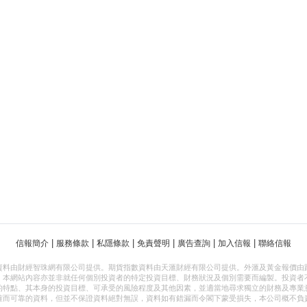
|
|
|
|
|
|
信報簡介
服務條款
私隱條款
免責聲明
廣告查詢
加入信報
聯絡信報
資料由財經智珠網有限公司提供。期貨指數資料由天滙財經有限公司提供。外滙及黃金報價由
，本網站內容亦並非就任何個別投資者的特定投資目標、財務狀況及個別需要而編製。投資者
的特點、其本身的投資目標、可承受的風險程度及其他因素，並適當地尋求獨立的財務及專業
確而可靠的資料，但並不保證資料絕對無誤，資料如有錯漏而令閣下蒙受損失，本公司概不負