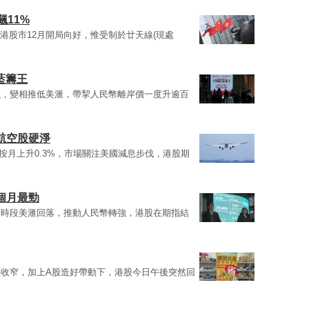
飆11%
中港股市12月開局向好，惟受制於廿天線(現處
登藍籌王
強，變相推低美滙，帶挈人民幣離岸價一度升逾百
 航空股硬淨
按月上升0.3%，市場關注美國減息步伐，港股期
個月最勁
後時段美滙回落，推動人民幣轉強，港股在期指結
收窄，加上A股造好帶動下，港股今日午後突然回