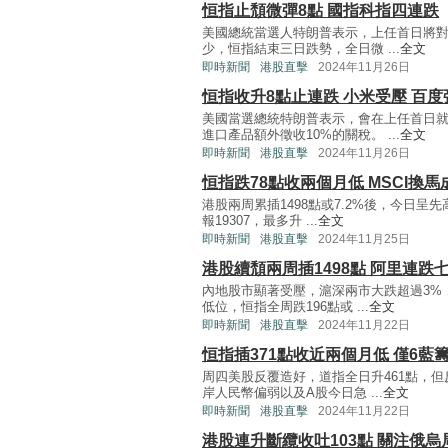
恒指止頹微彈8點 國指科指四連跌
美國總統當選人特朗普表示，上任首日將對
少，恒指結束三日跌勢，全日微 ...
全文
即時新聞
港股直擊
2024年11月26日
恒指收升8點止連跌 小米受壓 百度
美國當選總統特朗普表示，會在上任首日
進口產品額外徵收10%的關稅。 ...
全文
即時新聞
港股直擊
2024年11月26日
恒指跌78點收兩個月低 MSCI換馬
港股兩周累插1498點或7.2%後，今日呈
報19307，最多升 ...
全文
即時新聞
港股直擊
2024年11月25日
港股續頹兩周插1498點 阿里連跌
內地股市顯著受壓，滬深兩市大跌超過3%
低位，恒指全周跌196點或 ...
全文
即時新聞
港股直擊
2024年11月22日
恒指插371點收近兩個月低 僅6藍
周四美股反覆造好，道指全日升461點，
岸人民幣偏弱以及A股今日急 ...
全文
即時新聞
港股直擊
2024年11月22日
港股連升斷纜收吐103點 關注俄烏