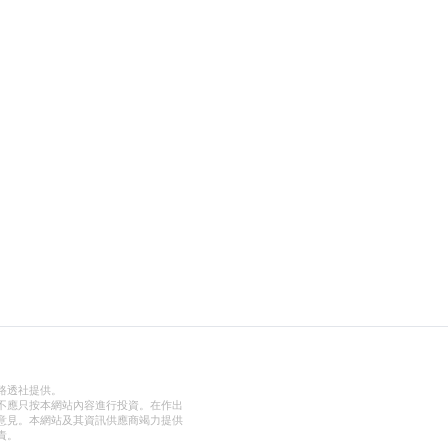
路透社提供。
不應只按本網站內容進行投資。在作出
意見。本網站及其資訊供應商竭力提供
責。