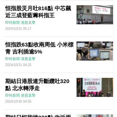
恒指股災月吐816點 中芯飆
近三成登藍籌科指王
即時新聞
港股直擊
2024/10/31 05:17
恒指跌63點收兩周低 小米標
青 吉利插逾5%
即時新聞
港股直擊
2024/10/31 04:25
期結日港股連升斷纜吐320
點 北水轉淨走
即時新聞
港股直擊
2024/10/30 04:55