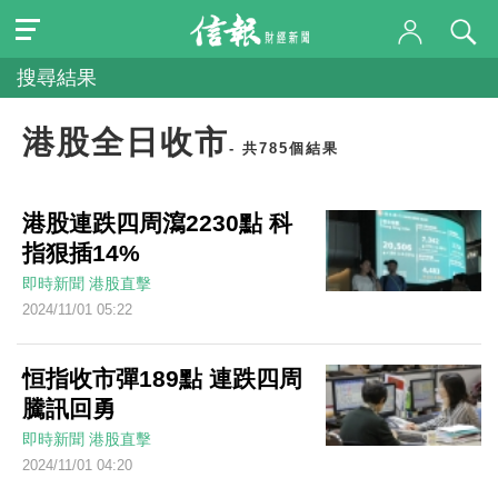
搜尋結果
港股全日收市
- 共785個結果
港股連跌四周瀉2230點 科
指狠插14%
即時新聞
港股直擊
2024/11/01 05:22
恒指收市彈189點 連跌四周
騰訊回勇
即時新聞
港股直擊
2024/11/01 04:20