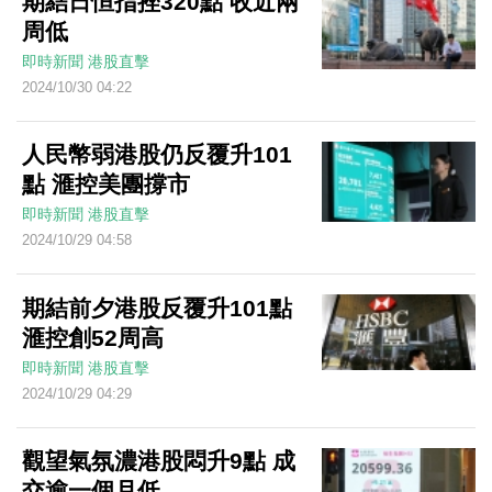
期結日恒指挫320點 收近兩
周低
即時新聞
港股直擊
2024/10/30 04:22
人民幣弱港股仍反覆升101
點 滙控美團撐市
即時新聞
港股直擊
2024/10/29 04:58
期結前夕港股反覆升101點
滙控創52周高
即時新聞
港股直擊
2024/10/29 04:29
觀望氣氛濃港股悶升9點 成
交逾一個月低