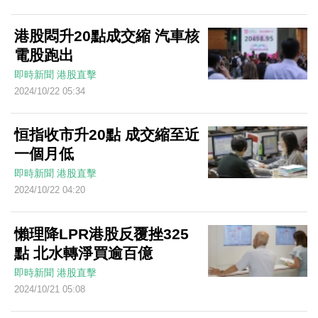
港股悶升20點成交縮 汽車核
電股跑出
即時新聞
港股直擊
2024/10/22 05:34
恒指收市升20點 成交縮至近
一個月低
即時新聞
港股直擊
2024/10/22 04:20
懶理降LPR港股反覆挫325
點 北水轉淨買逾百億
即時新聞
港股直擊
2024/10/21 05:08