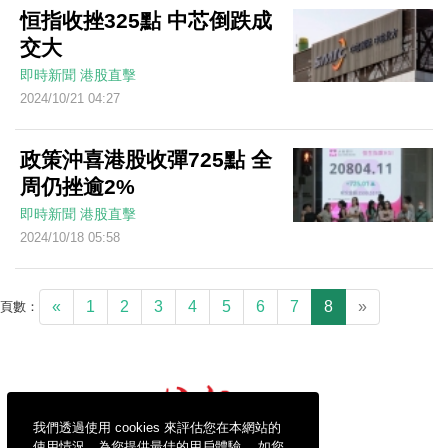
恒指收挫325點 中芯倒跌成
交大
即時新聞
港股直擊
2024/10/21 04:27
政策沖喜港股收彈725點 全
周仍挫逾2%
即時新聞
港股直擊
2024/10/18 05:58
«
1
2
3
4
5
6
7
8
»
頁數：
我們透過使用 cookies 來評估您在本網站的
使用情況，為您提供最佳的用戶體驗。 如您