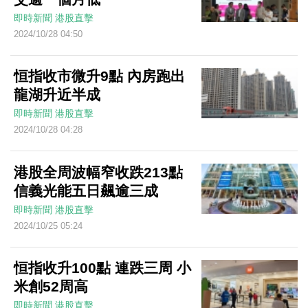
即時新聞
港股直擊
2024/10/28 04:50
恒指收市微升9點 內房跑出
龍湖升近半成
即時新聞
港股直擊
2024/10/28 04:28
港股全周波幅窄收跌213點
信義光能五日飆逾三成
即時新聞
港股直擊
2024/10/25 05:24
恒指收升100點 連跌三周 小
米創52周高
即時新聞
港股直擊