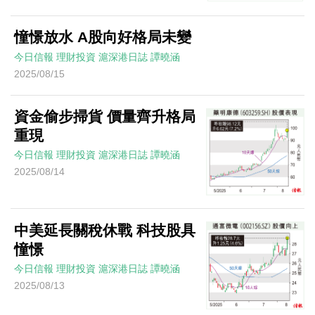
憧憬放水 A股向好格局未變
今日信報
理財投資
滬深港日誌
譚曉涵
2025/08/15
資金偷步掃貨 價量齊升格局
重現
今日信報
理財投資
滬深港日誌
譚曉涵
2025/08/14
中美延長關稅休戰 科技股具
憧憬
今日信報
理財投資
滬深港日誌
譚曉涵
2025/08/13