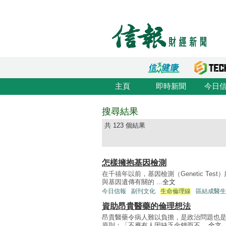
主頁
即時新聞
今日
搜尋結果
共 123 個結果
怎樣擁抱基因檢測
在千禧年以前，基因檢測（Genetic T
與基因遺傳有關的 ...
全文
今日信報
副刊文化
生命倫理線
區結成醫生
資助昂貴醫藥的倫理想法
昂貴醫藥令病人難以負擔，是政治問題也
原則：「不應有人因缺乏金錢而不 ...
全文