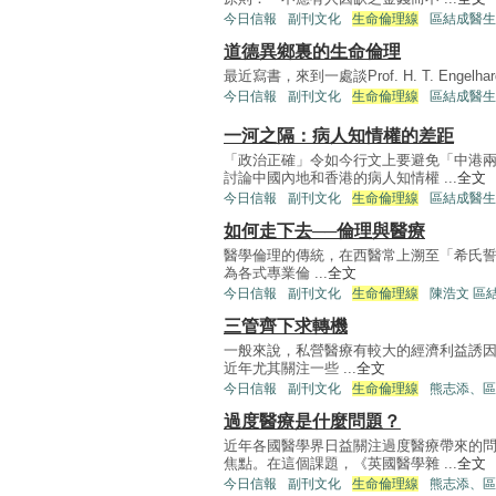
今日信報
副刊文化
生命倫理線
區結成醫生
道德異鄉裏的生命倫理
最近寫書，來到一處談Prof. H. T. Engelha
今日信報
副刊文化
生命倫理線
區結成醫生
一河之隔：病人知情權的差距
「政治正確」令如今行文上要避免「中港
討論中國內地和香港的病人知情權 ...
全文
今日信報
副刊文化
生命倫理線
區結成醫生
如何走下去──倫理與醫療
醫學倫理的傳統，在西醫常上溯至「希氏誓章」（
為各式專業倫 ...
全文
今日信報
副刊文化
生命倫理線
陳浩文 區
三管齊下求轉機
一般來說，私營醫療有較大的經濟利益誘
近年尤其關注一些 ...
全文
今日信報
副刊文化
生命倫理線
熊志添、區
過度醫療是什麼問題？
近年各國醫學界日益關注過度醫療帶來的
焦點。在這個課題，《英國醫學雜 ...
全文
今日信報
副刊文化
生命倫理線
熊志添、區