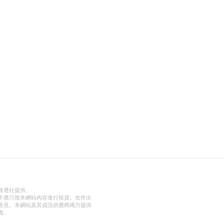
路透社提供。
不應只按本網站內容進行投資。在作出
意見。本網站及其資訊供應商竭力提供
責。