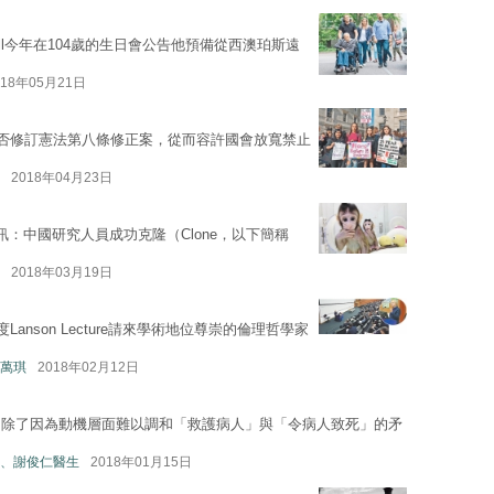
dall今年在104歲的生日會公告他預備從西澳珀斯遠
018年05月21日
是否修訂憲法第八條修正案，從而容許國會放寬禁止
2018年04月23日
：中國研究人員成功克隆（Clone，以下簡稱
2018年03月19日
anson Lecture請來學術地位尊崇的倫理哲學家
萬琪
2018年02月12日
，除了因為動機層面難以調和「救護病人」與「令病人致死」的矛
、謝俊仁醫生
2018年01月15日