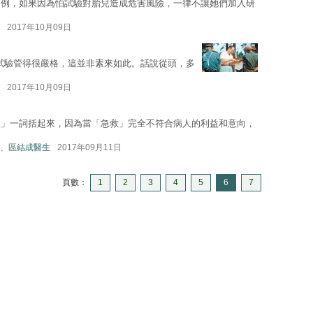
為例，如果因為怕試驗對胎兒造成危害風險，一律不讓她們加入研
2017年10月09日
）對人體試驗管得很嚴格，這並非素來如此。話說從頭，多
2017年10月09日
救」一詞括起來，因為當「急救」完全不符合病人的利益和意向，
、區結成醫生
2017年09月11日
頁數：
1
2
3
4
5
6
7