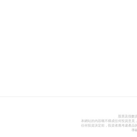
股票及指數
本網站的內容概不構成任何投資意見
任何投資決定前，投資者應考慮產品
準