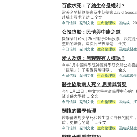
百歲求死：了結生命是權利？
當著名的植物學家及生態學家David Goo
赴瑞士尋求了結 ...
全文
今日信報
副刊文化
生命倫理線
區結成
2
公投墮胎：民情與中庸之道
愛爾蘭訂於5月25日進行公民投票，決定
墮胎的法例。這次公民投票毫 ...
全文
今日信報
副刊文化
生命倫理線
區結成醫生
愛人及猿：黑猩猩有人權嗎？
今年1月中國科學院神經科學研究所公布喜訊
「複製」）了兩隻長尾獼猴， ...
全文
今日信報
副刊文化
生命倫理線
區結成醫生
醫生協助病人死？ 思辨與質疑
今年1月12日，中文大學生命倫理中心的年度L
暨哈佛大學哲 ...
全文
今日信報
副刊文化
生命倫理線
區結成、江
關懷的醫學倫理
醫學倫理對安樂死和醫生協助自殺的關注
盾，更擔心的是「 ...
全文
今日信報
副刊文化
生命倫理線
區結成醫生