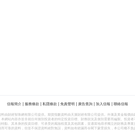
|
|
|
|
|
|
信報簡介
服務條款
私隱條款
免責聲明
廣告查詢
加入信報
聯絡信報
資料由財經智珠網有限公司提供。期貨指數資料由天滙財經有限公司提供。外滙及黃金報價由
，本網站內容亦並非就任何個別投資者的特定投資目標、財務狀況及個別需要而編製。投資者
的特點、其本身的投資目標、可承受的風險程度及其他因素，並適當地尋求獨立的財務及專業
確而可靠的資料，但並不保證資料絕對無誤，資料如有錯漏而令閣下蒙受損失，本公司概不負