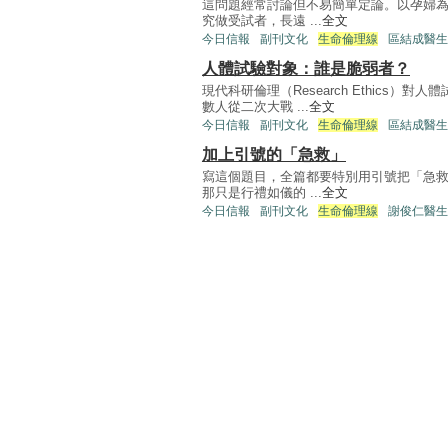
這問題經常討論但不易簡單定論。以孕婦
究做受試者，長遠 ...
全文
今日信報
副刊文化
生命倫理線
區結成醫生
人體試驗對象：誰是脆弱者？
現代科研倫理（Research Ethics
數人從二次大戰 ...
全文
今日信報
副刊文化
生命倫理線
區結成醫生
加上引號的「急救」
寫這個題目，全篇都要特別用引號把「急
那只是行禮如儀的 ...
全文
今日信報
副刊文化
生命倫理線
謝俊仁醫生