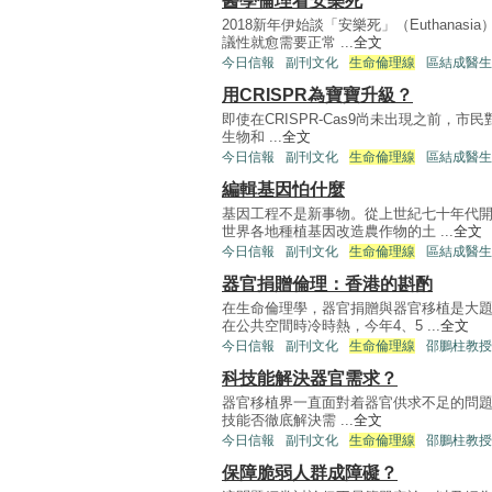
醫學倫理看安樂死
2018新年伊始談「安樂死」（Euthana
議性就愈需要正常 ...
全文
今日信報
副刊文化
生命倫理線
區結成醫生
用CRISPR為寶寶升級？
即使在CRISPR-Cas9尚未出現之前
生物和 ...
全文
今日信報
副刊文化
生命倫理線
區結成醫生
編輯基因怕什麼
基因工程不是新事物。從上世紀七十年代
世界各地種植基因改造農作物的土 ...
全文
今日信報
副刊文化
生命倫理線
區結成醫生
器官捐贈倫理：香港的斟酌
在生命倫理學，器官捐贈與器官移植是大
在公共空間時冷時熱，今年4、5 ...
全文
今日信報
副刊文化
生命倫理線
邵鵬柱教授
科技能解決器官需求？
器官移植界一直面對着器官供求不足的問
技能否徹底解決需 ...
全文
今日信報
副刊文化
生命倫理線
邵鵬柱教授
保障脆弱人群成障礙？