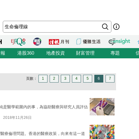
信報
港股360
地產投資
財富管理
專題
頁數：
1
2
3
4
5
6
7
est）純是醫學範圍內的事，為協助醫療與研究人員評估
2018年11月26日
是醫療倫理問題。香港的醫療政策，向來有這一道