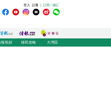
登入
註冊
|
訂閱 / 續訂
信報視頻
移民攻略
大灣區