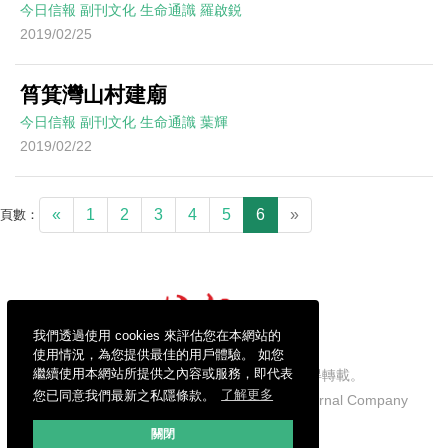
今日信報
副刊文化
生命通識
羅啟鋭
2019/02/25
筲箕灣山村建廟
今日信報
副刊文化
生命通識
葉輝
2019/02/22
«
1
2
3
4
5
6
»
頁數：
我們透過使用 cookies 來評估您在本網站的
使用情況，為您提供最佳的用戶體驗。 如您
繼續使用本網站所提供之內容或服務，即代表
信報財經新聞有限公司版權所有，不得轉載。
您已同意我們最新之私隱條款。
了解更多
Copyright © 2026 Hong Kong Economic Journal Company
Limited. All rights reserved.
關閉