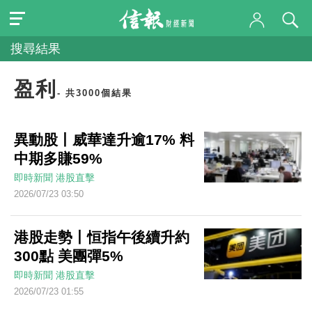
搜尋結果
盈利
- 共3000個結果
異動股丨威華達升逾17% 料
中期多賺59%
即時新聞
港股直擊
2026/07/23 03:50
港股走勢丨恒指午後續升約
300點 美團彈5%
即時新聞
港股直擊
2026/07/23 01:55