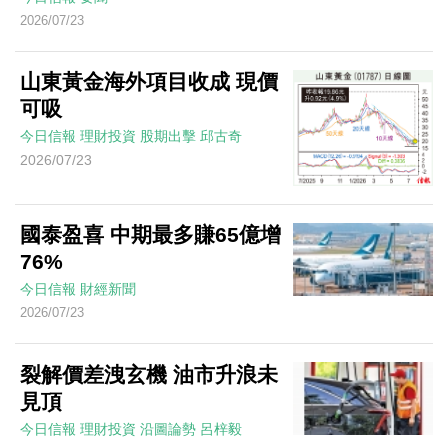
2026/07/23
山東黃金海外項目收成 現價
可吸
今日信報
理財投資
股期出擊
邱古奇
2026/07/23
國泰盈喜 中期最多賺65億增
76%
今日信報
財經新聞
2026/07/23
裂解價差洩玄機 油市升浪未
見頂
今日信報
理財投資
沿圖論勢
呂梓毅