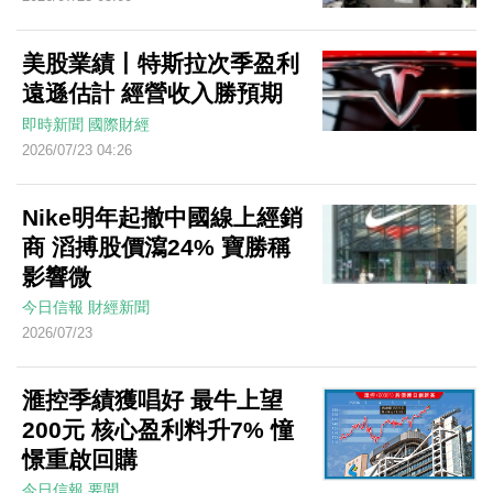
美股業績丨特斯拉次季盈利
遠遜估計 經營收入勝預期
即時新聞
國際財經
2026/07/23 04:26
Nike明年起撤中國線上經銷
商 滔搏股價瀉24% 寶勝稱
影響微
今日信報
財經新聞
2026/07/23
滙控季績獲唱好 最牛上望
200元 核心盈利料升7% 憧
憬重啟回購
今日信報
要聞