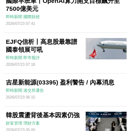
國際早班車丨OpenAI算力開支目標飆升至
7500億美元
即時新聞
國際財經
2026/07/23 07:41
EJFQ信析丨高息股最靠譜
國泰領展可吼
即時新聞
即巿股評
2026/07/23 07:18
吉星新能源(03395) 盈利警告 / 內幕消息
即時新聞
港交所通告
2026/07/23 06:15
韓股震盪背後基本因素仍強
財富管理
理財方案
2026/07/23 05:00