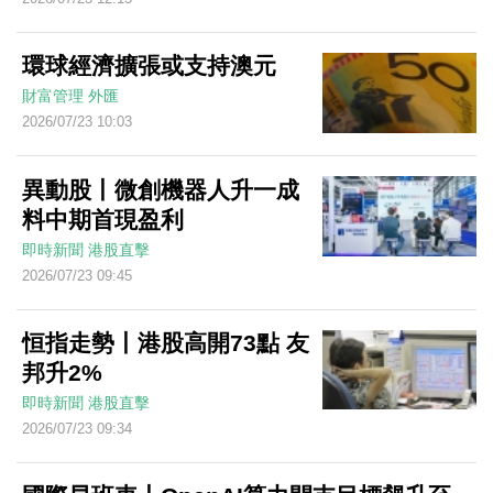
環球經濟擴張或支持澳元
財富管理
外匯
2026/07/23 10:03
異動股丨微創機器人升一成
料中期首現盈利
即時新聞
港股直擊
2026/07/23 09:45
恒指走勢丨港股高開73點 友
邦升2%
即時新聞
港股直擊
2026/07/23 09:34