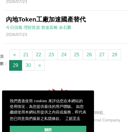
2026/07/23
內地Token工廠加速國產替代
今日信報
理財投資
智途富略
余石麟
2026/07/23
«
21
22
23
24
25
26
27
28
頁
數：
29
30
»
我們透過使用 cookies 來評估您在本網站的
使用情況，為您提供最佳的用戶體驗。 如您
繼續使用本網站所提供之內容或服務，即代表
信報財經新聞有限公司版權所有，不得轉載。
您已同意我們最新之私隱條款。
了解更多
Copyright © 2026 Hong Kong Economic Journal Company
Limited. All rights reserved.
關閉