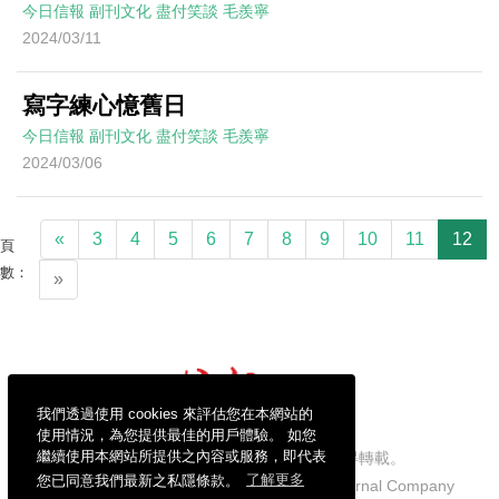
今日信報
副刊文化
盡付笑談
毛羨寧
2024/03/11
寫字練心憶舊日
今日信報
副刊文化
盡付笑談
毛羨寧
2024/03/06
«
3
4
5
6
7
8
9
10
11
12
頁
數：
»
我們透過使用 cookies 來評估您在本網站的
使用情況，為您提供最佳的用戶體驗。 如您
繼續使用本網站所提供之內容或服務，即代表
信報財經新聞有限公司版權所有，不得轉載。
您已同意我們最新之私隱條款。
了解更多
Copyright © 2026 Hong Kong Economic Journal Company