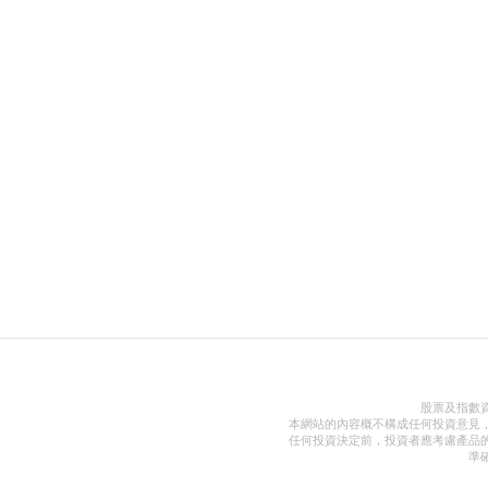
股票及指數
本網站的內容概不構成任何投資意見
任何投資決定前，投資者應考慮產品
準