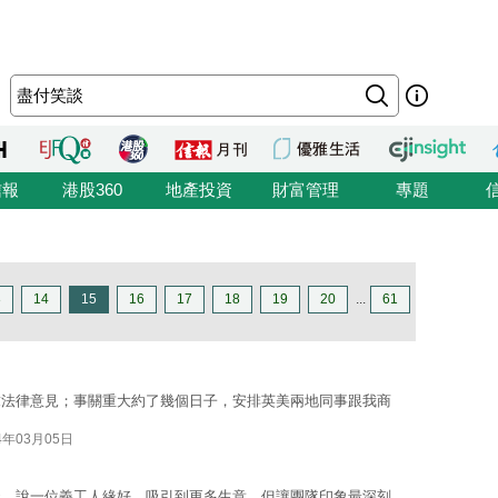
信報
港股360
地產投資
財富管理
專題
3
14
15
16
17
18
19
20
...
61
求法律意見；事關重大約了幾個日子，安排英美兩地同事跟我商
4年03月05日
閒談，說一位義工人緣好，吸引到更多生意，但讓團隊印象最深刻，