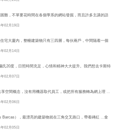
到困難，不單要花時間在各個學系的網站發掘，而且許多主講的語
4年02月19日
式住宅大廈內，整幢建築物只有三四層，每伙兩戶，中間隔着一個
4年02月14日
攝氏20度，日照時間充足，心情和精神大大提升。我們想去卡斯特
4年02月07日
Café共享空間概念，沒有用機器取代員工，或把所有服務轉為網上理 ...
4年02月06日
as Barcas），最漂亮的建築物就在三角交叉路口，帶着磚紅 ...
全
4年02月05日