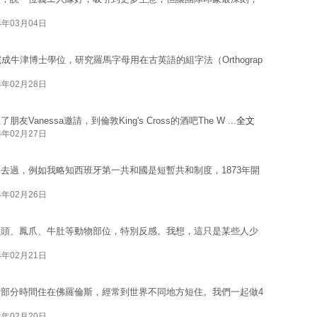
4年03月04日
完成牛津博士學位，研究羅馬字母用在古英語的組字法（Orthograp
4年02月28日
essa邀請，到倫敦King's Cross的酒吧The W ...
全文
4年02月27日
去過，例如我略知西班牙第一共和國是短暫共和制度，1873年開
4年02月26日
魚頭、鳳爪、牛肚等動物部位，特別反感。我想，這只是某些人少
4年02月21日
部分時間住在佛羅倫斯，經常到世界不同地方短住。我們一起做4
4年02月20日