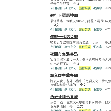
是去年牛津市 ...
全文
今日信報
副刊文化
盡付笑談
毛羨寧
202
銀行下羅馬神廟
最近重遇一位教友Annie，她花了漫長6年
...
全文
今日信報
副刊文化
盡付笑談
毛羨寧
202
年輕一代搞音樂
從西班牙巴塞隆拿回英國翌日，我一口答應了朋友Van
今日信報
副刊文化
盡付笑談
毛羨寧
202
夜間市集遇魯迅
我在巴塞的最後一天，覺得還有許多地方沒
始只維持了約 ...
全文
今日信報
副刊文化
盡付笑談
毛羨寧
202
鯨魚腹中藏餐廳
許多人說，老外不懂中式烹調文化，看到
接觸動植物結構的 ...
全文
今日信報
副刊文化
盡付笑談
毛羨寧
202
西班牙隱形貴族
我去年跟一位意大利數據分析師共事，他大
個月的項目，每 ...
全文
今日信報
副刊文化
盡付笑談
毛羨寧
202