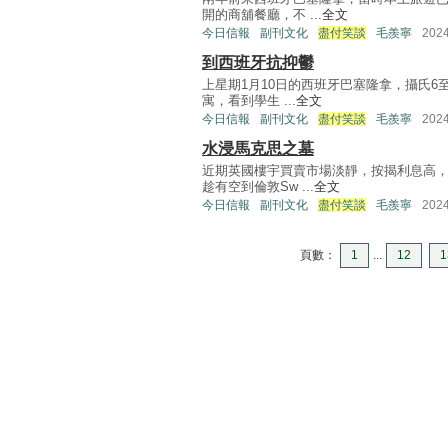
開的商舖餐廳，不 ...
全文
今日信報
副刊文化
盡付笑談
毛羨寧
202
到西班牙抗抑鬱
上星期1月10日的西班牙巴塞隆拿，攝氏6
寓，看到學生 ...
全文
今日信報
副刊文化
盡付笑談
毛羨寧
202
水浸馬克思之墓
近期英國樓宇買賣市場淡靜，按揭利息高
趁有空到倫敦Sw ...
全文
今日信報
副刊文化
盡付笑談
毛羨寧
202
頁數：
1
...
12
1