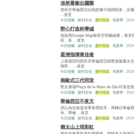
淡然看衝出國際
西班牙華倫西亞比我想像中熱鬧得多，步履節奏讓
...
全文
今日信報
副刊文化
盡付笑談
毛羨寧
202
野心打造科學城
假如用Google Map衞星空照圖細看，
區，各 ...
全文
今日信報
副刊文化
盡付笑談
毛羨寧
202
星洲指揮黃佳俊
上星期寫到西班牙華倫西亞經歷過嚴重水災，
抽乾， ...
全文
今日信報
副刊文化
盡付笑談
毛羨寧
202
南歐式三代同堂
聖女廣場Plaça de la Mare de Déu
今日信報
副刊文化
盡付笑談
毛羨寧
202
華倫西亞不夜天
原以為在旅遊淡季來西班牙，再轉往華倫西亞
休。華倫 ...
全文
今日信報
副刊文化
盡付笑談
毛羨寧
202
猶太山上現彩虹
兩年前來西班牙巴塞隆拿，當時本土旅遊