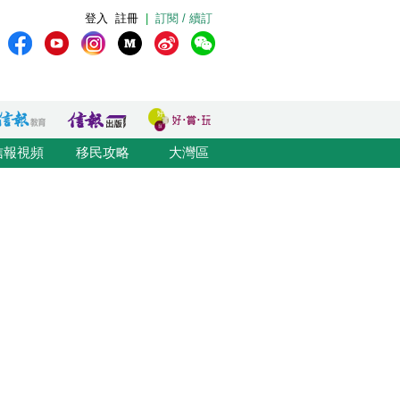
登入
註冊
|
訂閱 / 續訂
信報視頻
移民攻略
大灣區