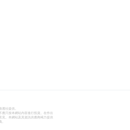
路透社提供。
不應只按本網站內容進行投資。在作出
意見。本網站及其資訊供應商竭力提供
責。