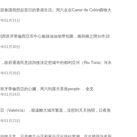
我想起昔日的香港生活。周六走在Carrer de Colón購物大
4年01月31日
會見到西班牙華倫西亞市中心被綠油油地帶包圍，橋與橋之間分作18
4年01月30日
政府通過民意諮詢後決定把城中的都利亞河（Riu Túria）河水
4年01月29日
可算是西班牙華倫西亞的心臟，周六到露天茶座people- ...
全文
4年01月24日
（Valencia），能遠離大城市繁囂，沒想到天天熱鬧，日夜無
4年01月23日
已回復正常，只是獨立小店和家品店出現結業潮。這次發現許多新