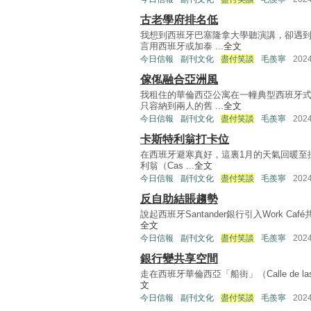
古老學府排名低
我想到西班牙巴塞隆拿大學聽演講，卻遇
言用西班牙或加泰 ...
全文
今日信報
副刊文化
盡付笑談
毛羨寧
202
傢俬融合亞洲風
我租住的華倫西亞公寓在一幢典型西班牙
只容納到兩人的舊 ...
全文
今日信報
副刊文化
盡付笑談
毛羨寧
202
卡斯特利翁打卡位
在西班牙避寒真好，這裏1月的天氣回暖至
利翁（Cas ...
全文
今日信報
副刊文化
盡付笑談
毛羨寧
202
反自助結賬趨勢
說起西班牙Santander銀行引入Work 
全文
今日信報
副刊文化
盡付笑談
毛羨寧
202
銀行變共享空間
走在西班牙華倫西亞「船街」（Calle de l
文
今日信報
副刊文化
盡付笑談
毛羨寧
202