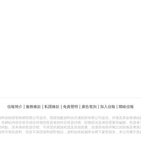
|
|
|
|
|
|
信報簡介
服務條款
私隱條款
免責聲明
廣告查詢
加入信報
聯絡信報
資料由財經智珠網有限公司提供。期貨指數資料由天滙財經有限公司提供。外滙及黃金報價由
，本網站內容亦並非就任何個別投資者的特定投資目標、財務狀況及個別需要而編製。投資者
的特點、其本身的投資目標、可承受的風險程度及其他因素，並適當地尋求獨立的財務及專業
確而可靠的資料，但並不保證資料絕對無誤，資料如有錯漏而令閣下蒙受損失，本公司概不負