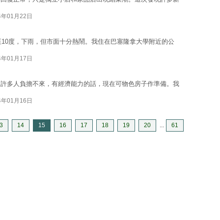
4年01月22日
至10度，下雨，但市面十分熱鬧。我住在巴塞隆拿大學附近的公
4年01月17日
，許多人負擔不來，有經濟能力的話，現在可物色房子作準備。我
4年01月16日
3
14
15
16
17
18
19
20
...
61