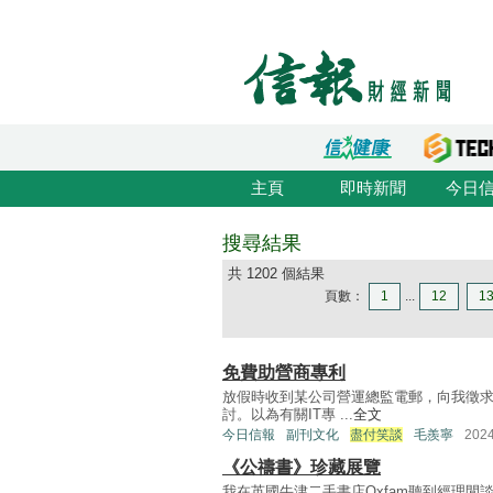
主頁
即時新聞
今日
搜尋結果
共 1202 個結果
頁數：
1
...
12
1
免費助營商專利
放假時收到某公司營運總監電郵，向我徵
討。以為有關IT專 ...
全文
今日信報
副刊文化
盡付笑談
毛羨寧
202
《公禱書》珍藏展覽
我在英國牛津二手書店Oxfam聽到經理