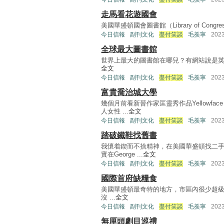
走馬看花遊國會
美國華盛頓國會圖書館（Library of Con
今日信報
副刊文化
盡付笑談
毛羨寧
202
全球最大圖書館
世界上最大的圖書館在哪兒？有網站說是英國倫敦大
全文
今日信報
副刊文化
盡付笑談
毛羨寧
202
富貴喬治城大學
幾個月前看新晉作家匡靈秀作品Yellowf
人女性 ...
全文
今日信報
副刊文化
盡付笑談
毛羨寧
202
踏破鐵鞋找舊書
我懷着鍥而不捨精神，在美國華盛頓找二
實在George ...
全文
今日信報
副刊文化
盡付笑談
毛羨寧
202
國際首府缺糧食
美國華盛頓最奇特的地方，市區內很少超級市場
沒 ...
全文
今日信報
副刊文化
盡付笑談
毛羨寧
202
無厘頭劇目巡禮