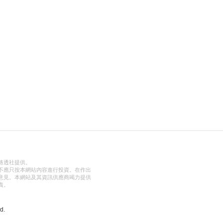
路透社提供。
不應只按本網站內容進行投資。在作出
意見。本網站及其資訊供應商竭力提供
責。
d.