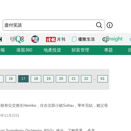
信報
港股360
地產投資
財富管理
專題
5
16
17
18
19
20
21
22
...
61
位交換生Henrike，住在北部小鎮Soltau，學年完結，她父母
3年11月22日
mphony Orchestra, BSO）後台，了解世界 ...
全文