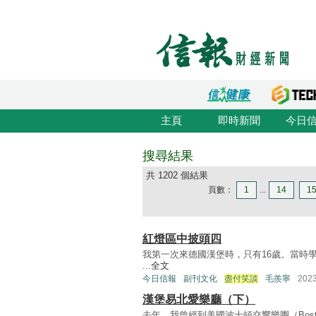
主頁
即時新聞
今日
搜尋結果
共 1202 個結果
頁數：
1
...
14
1
紅燈區中披頭四
我第一次來德國漢堡時，只有16歲。當時學校有
...
全文
今日信報
副刊文化
盡付笑談
毛羨寧
202
漢堡易北愛樂廳（下）
去年，我曾經到美國波士頓交響樂團（Boston Sy