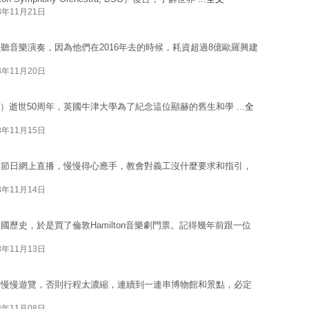
3年11月21日
聽音樂演奏，因為他們在2016年去的時候，耗資超過8億歐羅興建
3年11月20日
kien）逝世50周年，英國牛津大學為了紀念這位顯赫的舊生和學 ...
全
3年11月15日
和節日網上直播，慢慢得心應手，教會對義工沒什麼要求和指引，
3年11月14日
歷史，於是買了倫敦Hamilton音樂劇門票。記得幾年前跟一位
3年11月13日
右慢慢遊覽，否則行程太濃縮，連續到一連串博物館和景點，必定
3年11月08日