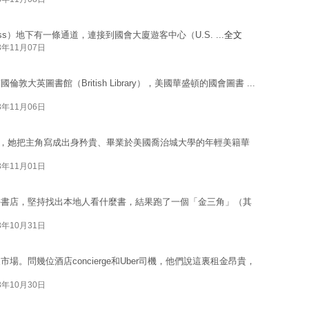
gress）地下有一條通道，連接到國會大廈遊客中心（U.S. ...
全文
3年11月07日
英圖書館（British Library），美國華盛頓的國會圖書 ...
3年11月06日
ace，她把主角寫成出身矜貴、畢業於美國喬治城大學的年輕美籍華
3年11月01日
手書店，堅持找出本地人看什麼書，結果跑了一個「金三角」（其
3年10月31日
。問幾位酒店concierge和Uber司機，他們說這裏租金昂貴，
3年10月30日