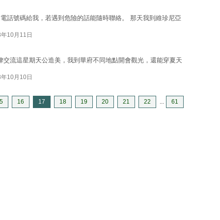
電話號碼給我，若遇到危險的話能隨時聯絡。 那天我到維珍尼亞
3年10月11日
時間，法律交流這星期天公造美，我到華府不同地點開會觀光，還能穿夏天
3年10月10日
5
16
17
18
19
20
21
22
...
61