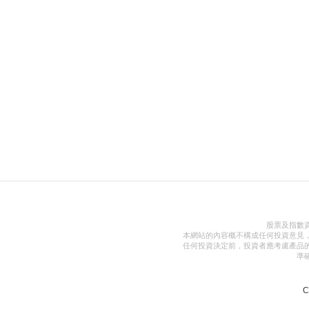
股票及指數
本網站的內容概不構成任何投資意見
任何投資決定前，投資者應考慮產品
準
C