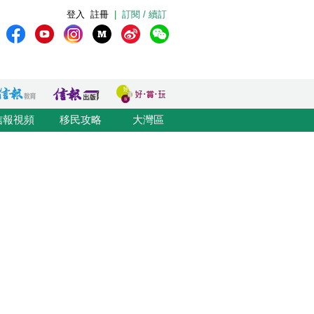
登入
註冊
|
訂閱 / 續訂
信報視頻
移民攻略
大灣區