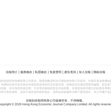
|
|
|
|
|
|
信報簡介
服務條款
私隱條款
免責聲明
廣告查詢
加入信報
聯絡信報
資料由財經智珠網有限公司提供。期貨指數資料由天滙財經有限公司提供。外滙及黃金報價由
，本網站內容亦並非就任何個別投資者的特定投資目標、財務狀況及個別需要而編製。投資者
的特點、其本身的投資目標、可承受的風險程度及其他因素，並適當地尋求獨立的財務及專業
確而可靠的資料，但並不保證資料絕對無誤，資料如有錯漏而令閣下蒙受損失，本公司概不負
信報財經新聞有限公司版權所有，不得轉載。
opyright © 2026 Hong Kong Economic Journal Company Limited. All rights reserve