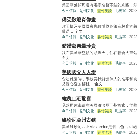
美國華盛頓周邊有幾家名聲不錯的劇團，好像市中心Sh
今日信報
副刊文化
盡付笑談
毛羨寧
202
備受歡迎肖像畫
昨天提及美國國家郵政博物館很有教育意義，它
費送 ...
全文
今日信報
副刊文化
盡付笑談
毛羨寧
202
錯體郵票最珍貴
我在美國華盛頓的頭幾天，住在聯合火車站（Uni
全文
今日信報
副刊文化
盡付笑談
毛羨寧
202
美國國父人人愛
念幼稚園時，學校要我背誦偉人的名字和功
父親心愛的櫻桃 ...
全文
今日信報
副刊文化
盡付笑談
毛羨寧
202
維農山莊驚喜
我趁周末繼續在美國維珍尼亞州探索，從華府乘地鐵到
今日信報
副刊文化
盡付笑談
毛羨寧
202
維珍尼亞州古鎮
美國維珍尼亞州Alexandria是個古色古香城
今日信報
副刊文化
盡付笑談
毛羨寧
202