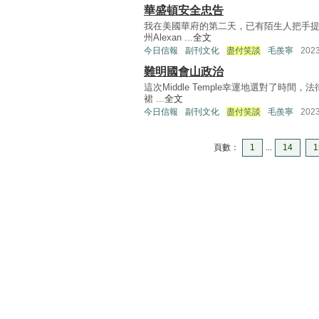
華盛頓安全忠告
我在美國華府的第二天，已有陌生人把手提
州Alexan ...
全文
今日信報
副刊文化
盡付笑談
毛羨寧
202
難明國會山政治
這次Middle Temple幸運地選對了
裙 ...
全文
今日信報
副刊文化
盡付笑談
毛羨寧
202
頁數：
1
...
14
1