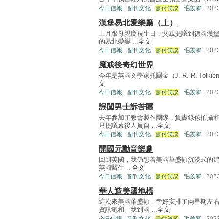
今日信報
副刊文化
盡付笑談
毛羨寧
202
漢堡易北愛樂廳（上）
上月跟母親慶祝生日，父親提議到德國漢堡
的易北愛樂 ...
全文
今日信報
副刊文化
盡付笑談
毛羨寧
202
魔戒後奇幻世界
今年是英國文學家托爾金（J. R. R. Tol
文
今日信報
副刊文化
盡付笑談
毛羨寧
202
誤闖男士訴苦團
去年參加了教會製作團隊，負責錄像拍攝
只提議幕後人員自 ...
全文
今日信報
副刊文化
盡付笑談
毛羨寧
202
開國元勳音樂劇
回到英國，我仍想着美國華盛頓沉浸式的建國
英國醫生 ...
全文
今日信報
副刊文化
盡付笑談
毛羨寧
202
華人造美國地標
這次來美國華盛頓，幸好安排了兩星期左
資訊飽和。我到國 ...
全文
今日信報
副刊文化
盡付笑談
毛羨寧
202