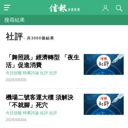
搜尋結果
社評
- 共3000個結果
「舞照跳」經濟轉型 「夜生
活」促進消費
今日信報
時事評論
社評
社評
2025/06/05
機場二號客運大樓 須解決
「不就腳」死穴
今日信報
時事評論
社評
社評
2025/06/04