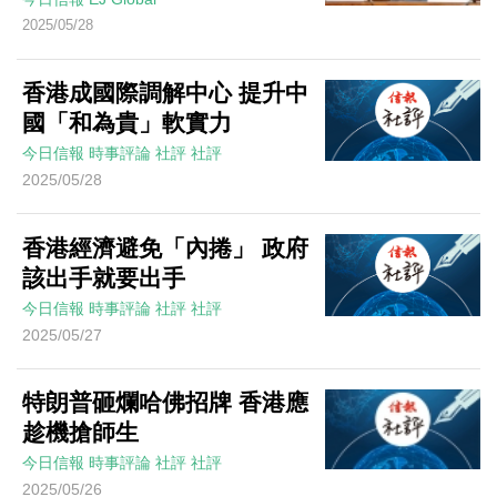
2025/05/28
香港成國際調解中心 提升中
國「和為貴」軟實力
今日信報
時事評論
社評
社評
2025/05/28
香港經濟避免「內捲」 政府
該出手就要出手
今日信報
時事評論
社評
社評
2025/05/27
特朗普砸爛哈佛招牌 香港應
趁機搶師生
今日信報
時事評論
社評
社評
2025/05/26