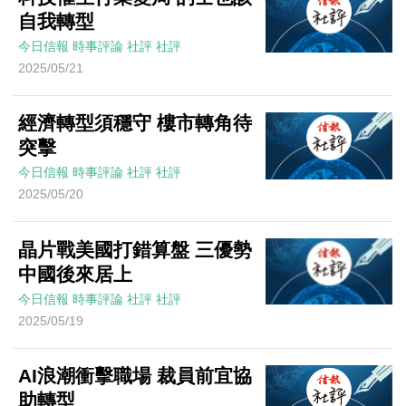
自我轉型
今日信報
時事評論
社評
社評
2025/05/21
經濟轉型須穩守 樓市轉角待
突擊
今日信報
時事評論
社評
社評
2025/05/20
晶片戰美國打錯算盤 三優勢
中國後來居上
今日信報
時事評論
社評
社評
2025/05/19
AI浪潮衝擊職場 裁員前宜協
助轉型