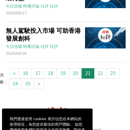
今日信報
時事評論
社評
社評
2025/05/17
無人駕駛投入市場 可助香港
發展創科
今日信報
時事評論
社評
社評
2025/05/16
«
16
17
18
19
20
21
22
23
頁
數：
24
25
»
我們透過使用 cookies 來評估您在本網站的
使用情況，為您提供最佳的用戶體驗。 如您
繼續使用本網站所提供之內容或服務，即代表