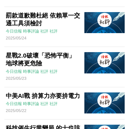
罰款道歉難杜絕 依賴單一交
通工具須檢討
今日信報
時事評論
社評
社評
2025/05/24
星戰2.0破壞「恐怖平衡」
地球將更危險
今日信報
時事評論
社評
社評
2025/05/23
中美AI戰 拚算力亦要拚電力
今日信報
時事評論
社評
社評
2025/05/22
科技催生行業變局 的士也該