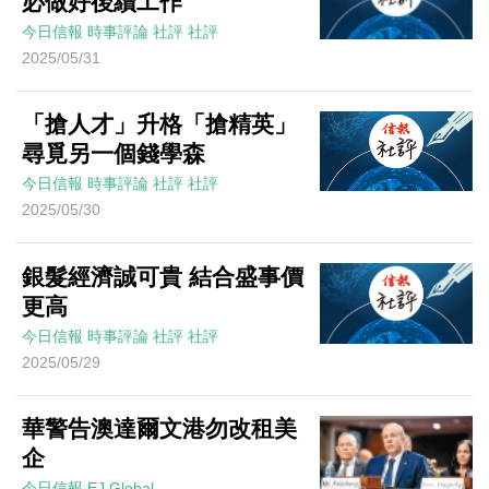
必做好後續工作
今日信報
時事評論
社評
社評
2025/05/31
「搶人才」升格「搶精英」
尋覓另一個錢學森
今日信報
時事評論
社評
社評
2025/05/30
銀髮經濟誠可貴 結合盛事價
更高
今日信報
時事評論
社評
社評
2025/05/29
華警告澳達爾文港勿改租美
企
今日信報
EJ Global