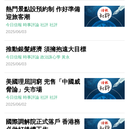
熱門景點設預約制 作好準備
迎旅客潮
今日信報
時事評論
社評
社評
2025/06/03
推動銀髮經濟 須擁抱遠大目標
今日信報
時事評論
政治誅心學
黃永
2025/06/03
美國理屈詞窮 兜售「中國威
脅論」失市場
今日信報
時事評論
社評
社評
2025/06/02
國際調解院正式落戶 香港務