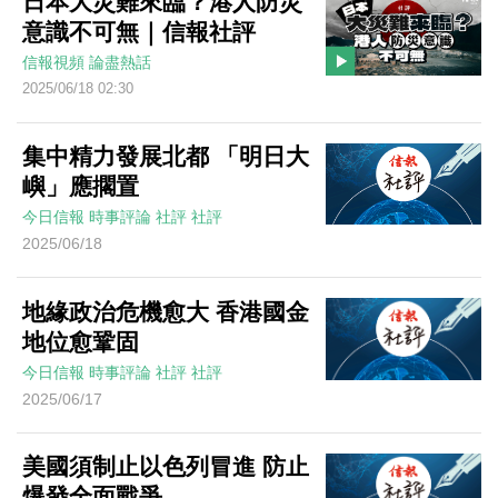
日本大災難來臨？港人防災
意識不可無｜信報社評
信報視頻
論盡熱話
2025/06/18 02:30
集中精力發展北都 「明日大
嶼」應擱置
今日信報
時事評論
社評
社評
2025/06/18
地緣政治危機愈大 香港國金
地位愈鞏固
今日信報
時事評論
社評
社評
2025/06/17
美國須制止以色列冒進 防止
爆發全面戰爭