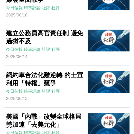
今日信報
時事評論
社評
社評
2025/06/16
建立公務員高官責任制 避免
過猶不及
今日信報
時事評論
社評
社評
2025/06/14
網約車合法化難逆轉 的士宜
利用「特權」競爭
今日信報
時事評論
社評
社評
2025/06/13
美國「內戰」改變全球格局
勢加速「去美元化」
今日信報
時事評論
社評
社評