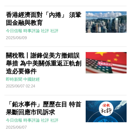
香港經濟面對「內捲」 須鞏
固金融與教育
今日信報
時事評論
社評
社評
2025/06/09
關稅戰丨謝鋒促美方撤錯誤
舉措 為中美關係重返正軌創
造必要條件
即時新聞
中國財經
2025/06/07 02:24
「鉛水事件」歷歷在目 特首
果斷回應市民訴求
今日信報
時事評論
社評
社評
2025/06/07