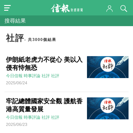
搜尋結果
社評
- 共3000個結果
伊朗紙老虎力不從心 美以入
侵有恃無恐
今日信報
時事評論
社評
社評
2025/06/24
牢記總體國家安全觀 護航香
港高質量發展
今日信報
時事評論
社評
社評
2025/06/23