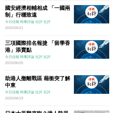
國安經濟相輔相成 「一國兩
制」行穩致遠
今日信報
時事評論
社評
社評
2025/06/21
三項國際排名報捷 「留學香
港」添賣點
今日信報
時事評論
社評
社評
2025/06/20
助港人撤離戰區 藉衝突了解
中東
今日信報
時事評論
社評
社評
2025/06/19