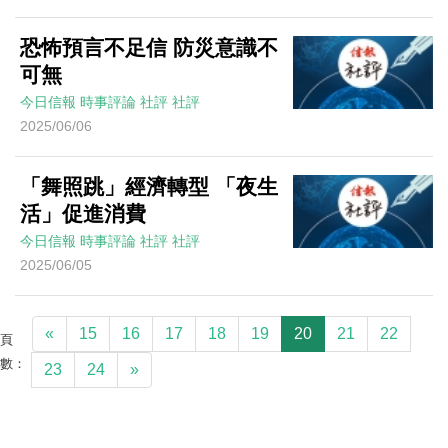
恐怖預言不足信 防災意識不
可無
今日信報
時事評論
社評
社評
2025/06/06
「舞照跳」經濟轉型 「夜生
活」促進消費
今日信報
時事評論
社評
社評
2025/06/05
«
15
16
17
18
19
20
21
22
頁
數：
23
24
»