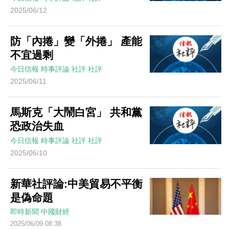
2025/06/12
防「內捲」變「外捲」 產能
不宜過剩
今日信報
時事評論
社評
社評
2025/06/11
馬斯克「大鬧白宮」 共和黨
恐政治失血
今日信報
時事評論
社評
社評
2025/06/10
新華社評論:中美貿易不平衡
是偽命題
即時新聞
中國財經
2025/06/09 08:38