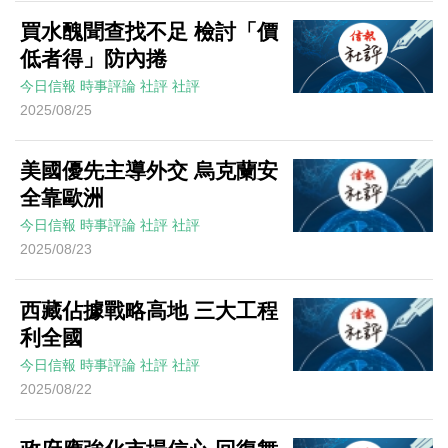
買水醜聞查找不足 檢討「價
低者得」防內捲
今日信報
時事評論
社評
社評
2025/08/25
美國優先主導外交 烏克蘭安
全靠歐洲
今日信報
時事評論
社評
社評
2025/08/23
西藏佔據戰略高地 三大工程
利全國
今日信報
時事評論
社評
社評
2025/08/22