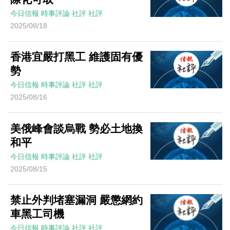
今日信報
時事評論
社評
社評
2025/08/18
香港宜嚴打黑工 維護固有優
勢
今日信報
時事評論
社評
社評
2025/08/16
美俄峰會談烏戰 勢必土地換
和平
今日信報
時事評論
社評
社評
2025/08/15
禁止外判堵塞漏洞 嚴懲網約
車黑工司機
今日信報
時事評論
社評
社評