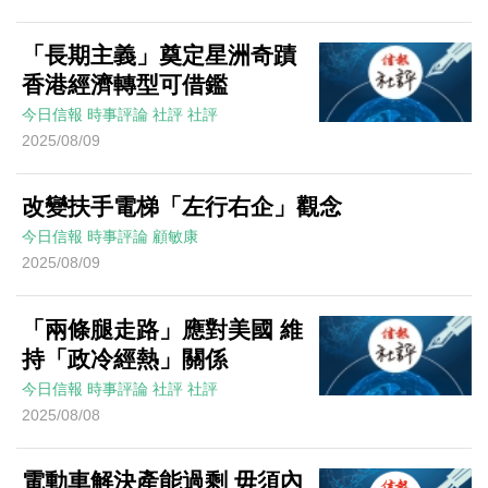
「長期主義」奠定星洲奇蹟
香港經濟轉型可借鑑
今日信報
時事評論
社評
社評
2025/08/09
改變扶手電梯「左行右企」觀念
今日信報
時事評論
顧敏康
2025/08/09
「兩條腿走路」應對美國 維
持「政冷經熱」關係
今日信報
時事評論
社評
社評
2025/08/08
電動車解決產能過剩 毋須內