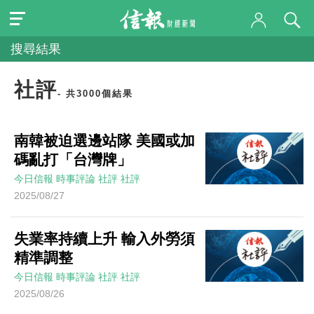
搜尋結果
社評
- 共3000個結果
南韓被迫選邊站隊 美國或加
碼亂打「台灣牌」
今日信報
時事評論
社評
社評
2025/08/27
失業率持續上升 輸入外勞須
精準調整
今日信報
時事評論
社評
社評
2025/08/26