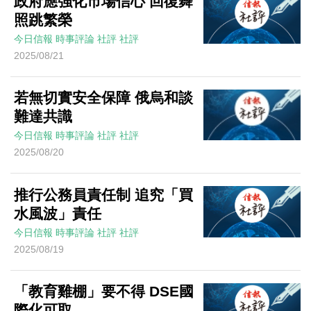
政府應強化市場信心 回復舞
照跳繁榮
今日信報
時事評論
社評
社評
2025/08/21
若無切實安全保障 俄烏和談
難達共識
今日信報
時事評論
社評
社評
2025/08/20
推行公務員責任制 追究「買
水風波」責任
今日信報
時事評論
社評
社評
2025/08/19
「教育雞棚」要不得 DSE國
際化可取