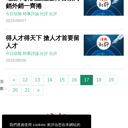
銷外銷一齊捲
今日信報
時事評論
社評
社評
2025/08/07
得人才得天下 搶人才首要留
人才
今日信報
時事評論
社評
社評
2025/08/06
«
12
13
14
15
16
17
18
19
頁
數：
20
21
»
我們透過使用 cookies 來評估您在本網站的