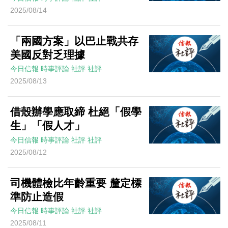
2025/08/14
「兩國方案」以巴止戰共存
美國反對乏理據
今日信報
時事評論
社評
社評
2025/08/13
借殼辦學應取締 杜絕「假學
生」「假人才」
今日信報
時事評論
社評
社評
2025/08/12
司機體檢比年齡重要 釐定標
準防止造假
今日信報
時事評論
社評
社評
2025/08/11