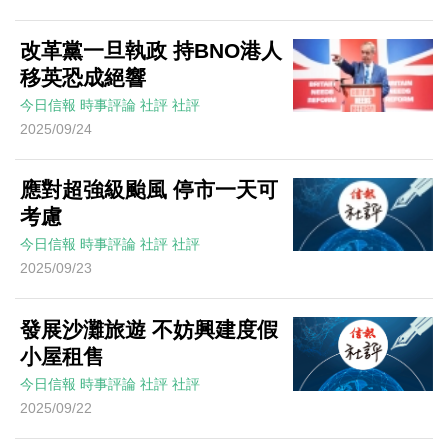
改革黨一旦執政 持BNO港人
移英恐成絕響
今日信報
時事評論
社評
社評
2025/09/24
應對超強級颱風 停市一天可
考慮
今日信報
時事評論
社評
社評
2025/09/23
發展沙灘旅遊 不妨興建度假
小屋租售
今日信報
時事評論
社評
社評
2025/09/22