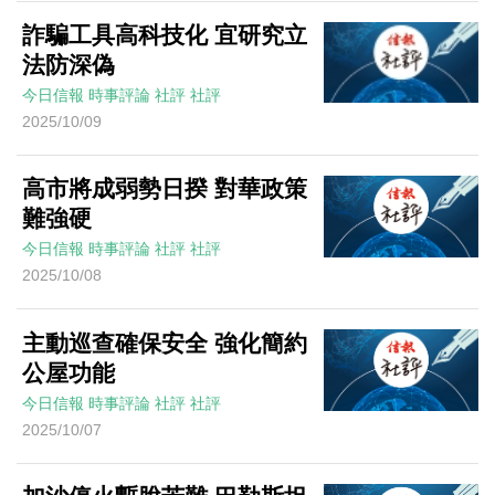
詐騙工具高科技化 宜研究立
法防深偽
今日信報
時事評論
社評
社評
2025/10/09
高市將成弱勢日揆 對華政策
難強硬
今日信報
時事評論
社評
社評
2025/10/08
主動巡查確保安全 強化簡約
公屋功能
今日信報
時事評論
社評
社評
2025/10/07