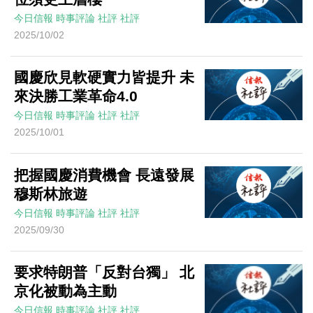
今日信報
時事評論
社評
社評
2025/10/02
國慶欣見軟硬實力皆提升 未
來決勝工業革命4.0
今日信報
時事評論
社評
社評
2025/10/01
把握國慶消費機會 長遠發展
穆斯林旅遊
今日信報
時事評論
社評
社評
2025/09/30
要求特朗普「反對台獨」 北
京化被動為主動
今日信報
時事評論
社評
社評