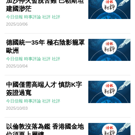
加沙停火暫脫苦難 巴勒斯坦
建國渺茫
今日信報
時事評論
社評
社評
2025/10/06
德國統一35年 極右陰影籠罩
歐洲
今日信報
時事評論
社評
社評
2025/10/04
中國僅需高端人才 慎防K字
簽證過寬
今日信報
時事評論
社評
社評
2025/10/03
以倫敦沒落為鑑 香港國金地
位須更上層樓