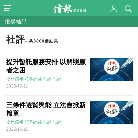
搜尋結果
社評
- 共3000個結果
提升暫託服務安排 以解照顧
者之困
今日信報
時事評論
社評
社評
2025/10/11
三條件選賢與能 立法會掀新
篇章
今日信報
時事評論
社評
社評
2025/10/10