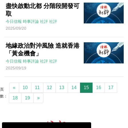
盡快啟動北都 分階段開發可
取
今日信報
時事評論
社評
社評
2025/09/20
地緣政治對沖風險 造就香港
「黃金機會」
今日信報
時事評論
社評
社評
2025/09/19
«
10
11
12
13
14
15
16
17
頁
數：
18
19
»