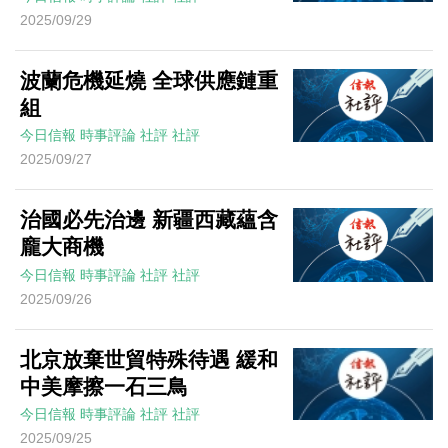
2025/09/29
波蘭危機延燒 全球供應鏈重
組
今日信報
時事評論
社評
社評
2025/09/27
治國必先治邊 新疆西藏蘊含
龐大商機
今日信報
時事評論
社評
社評
2025/09/26
北京放棄世貿特殊待遇 緩和
中美摩擦一石三鳥
今日信報
時事評論
社評
社評
2025/09/25