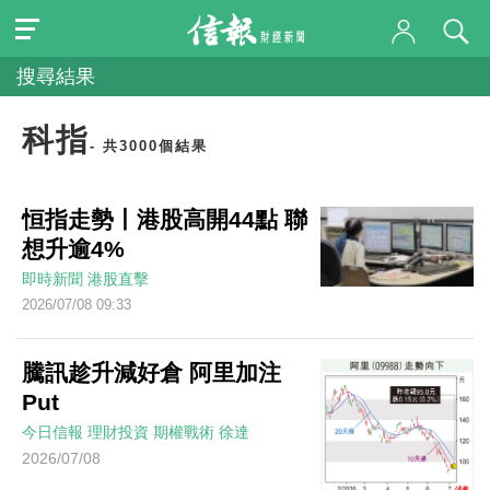
搜尋結果
科指
- 共3000個結果
恒指走勢丨港股高開44點 聯
想升逾4%
即時新聞
港股直擊
2026/07/08 09:33
騰訊趁升減好倉 阿里加注
Put
今日信報
理財投資
期權戰術
徐達
2026/07/08