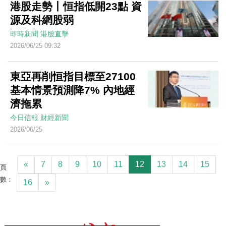
港股走勢丨恒指低開23點 資
源及科網股弱
即時新聞
港股直擊
2026/06/25 09:32
東亞再削恒指目標至27100
基本情景預測降7% 內地經
濟拖累
今日信報
財經新聞
2026/06/25
«
7
8
9
10
11
12
13
14
15
頁
數：
16
»