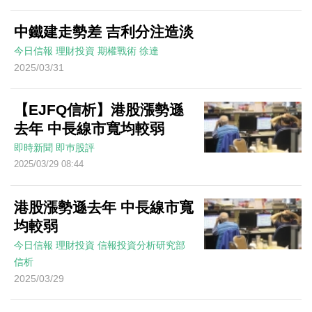
中鐵建走勢差 吉利分注造淡
今日信報
理財投資
期權戰術
徐達
2025/03/31
【EJFQ信析】港股漲勢遜
去年 中長線市寬均較弱
即時新聞
即巿股評
2025/03/29 08:44
港股漲勢遜去年 中長線市寬
均較弱
今日信報
理財投資
信報投資分析研究部
信析
2025/03/29