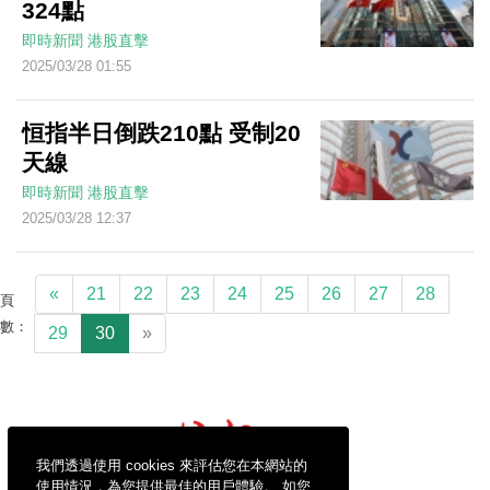
324點
即時新聞
港股直擊
2025/03/28 01:55
恒指半日倒跌210點 受制20
天線
即時新聞
港股直擊
2025/03/28 12:37
«
21
22
23
24
25
26
27
28
頁
數：
29
30
»
我們透過使用 cookies 來評估您在本網站的
使用情況，為您提供最佳的用戶體驗。 如您