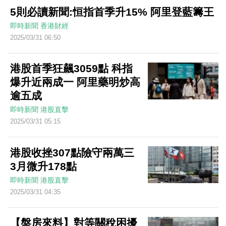
5則必讀新聞:恒指首季升15% 阿里登藍籌王
即時新聞
香港財經
2025/03/31 06:50
港股首季狂飆3059點 科指
爆升近兩成一 阿里藥明炒高
逾五成
即時新聞
港股直擊
2025/03/31 05:15
港股收挫307點險守兩萬三
3月微升178點
即時新聞
港股直擊
2025/03/31 04:35
【盤房來料】對等關稅困擾