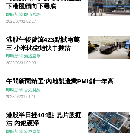
下港股續向下尋底
即時新聞
即巿股評
2025/03/31 02:17
港股午後曾瀉423點試兩萬
三 小米比亞迪快手捱沽
即時新聞
港股直擊
2025/03/31 02:03
午間新聞精選:內地製造業PMI創一年高
即時新聞
香港財經
2025/03/31 01:11
港股半日挫404點 晶片股捱
沽 內銀硬淨
即時新聞
港股直擊