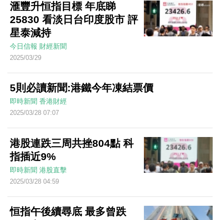
滙豐升恒指目標 年底睇
25830 看淡日台印度股市 評
星泰減持
今日信報
財經新聞
2025/03/29
5則必讀新聞:港鐵今年凍結票價
即時新聞
香港財經
2025/03/28 07:07
港股連跌三周共挫804點 科
指插近9%
即時新聞
港股直擊
2025/03/28 04:59
恒指午後續尋底 最多曾跌