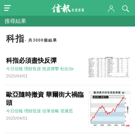
搜尋結果
科指
- 共3000個結果
科指必須盡快反彈
今日信報
理財投資
投資搏擊
杜比Sir
2025/04/01
歐亞隨時撤資 華爾街大禍臨
頭
今日信報
理財投資
信筆攻略
習廣思
2025/04/01