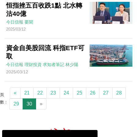
恒指挫五百收跌1點 北水轉
沽40億
今日信報
要聞
2025/03/12
資金自美股回流 科指ETF可
取
今日信報
理財投資
求知者筆記
林少陽
2025/03/12
«
21
22
23
24
25
26
27
28
頁
數：
29
30
»