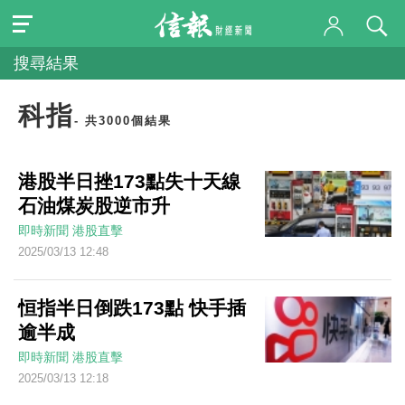
搜尋結果
科指
- 共3000個結果
港股半日挫173點失十天線
石油煤炭股逆市升
即時新聞
港股直擊
2025/03/13 12:48
恒指半日倒跌173點 快手插
逾半成
即時新聞
港股直擊
2025/03/13 12:18