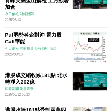
青睞美團金山攜程 上月顯著
加倉
今日信報
財經新聞
2025/03/13
Put弱勢科企對沖 電力股
Call華能
今日信報
理財投資
期權戰術
徐達
2025/03/13
港股成交縮收跌181點 北水
轉淨入262億
即時新聞
港股直擊
2025/03/12 05:23
港股收挫181點受制兩萬四