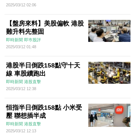
2025/03/12 02:06
【盤房來料】美股偏軟 港股
難升料先整固
即時新聞
即巿股評
2025/03/12 01:48
港股半日倒跌158點守十天
線 車股續跑出
即時新聞
港股直擊
2025/03/12 12:38
恒指半日倒跌158點 小米受
壓 聯想插半成
即時新聞
港股直擊
2025/03/12 12:13