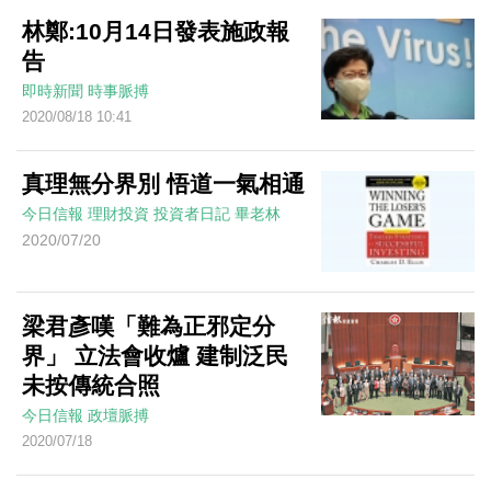
林鄭:10月14日發表施政報
告
即時新聞
時事脈搏
2020/08/18 10:41
真理無分界別 悟道一氣相通
今日信報
理財投資
投資者日記
畢老林
2020/07/20
梁君彥嘆「難為正邪定分
界」 立法會收爐 建制泛民
未按傳統合照
今日信報
政壇脈搏
2020/07/18