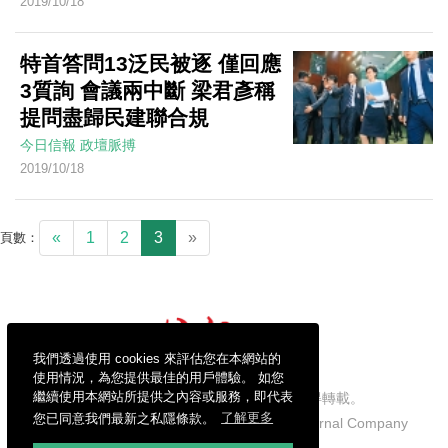
2019/10/18
特首答問13泛民被逐 僅回應
3質詢 會議兩中斷 梁君彥稱
提問盡歸民建聯合規
今日信報
政壇脈搏
2019/10/18
«
1
2
3
»
頁數：
我們透過使用 cookies 來評估您在本網站的
使用情況，為您提供最佳的用戶體驗。 如您
繼續使用本網站所提供之內容或服務，即代表
信報財經新聞有限公司版權所有，不得轉載。
您已同意我們最新之私隱條款。
了解更多
Copyright © 2026 Hong Kong Economic Journal Company
Limited. All rights reserved.