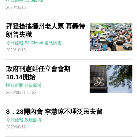
今日信報
EJ Global
2020/10/16
拜登搶搖擺州老人票 再轟特
朗普失職
今日信報
EJ Global
選戰風雲
2020/10/15
政府刊憲延任立會會期
10.14開始
即時新聞
時事脈搏
2020/08/21 11:22
8．28開內會 李慧琼不理泛民去留
今日信報
政壇脈搏
2020/08/19