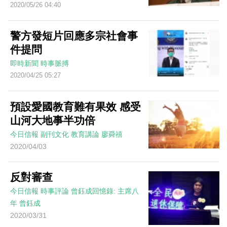
2020/05/26 04:40
警方發短片回應多宗社會事
件提問
即時新聞
時事脈搏
2020/04/25 05:27
預設愛國教育難有果效 感受
山河大地事半功倍
今日信報
副刊文化
教育講論
廖舜禧
2020/04/03
反對審查
今日信報
時事評論
曾鈺成回憶錄: 主席八
年
曾鈺成
2020/03/31