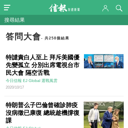
搜尋結果
答問大會
- 共258個結果
特譴責白人至上 拜斥美國優
先變孤立 分別出席電視台市
民大會 隔空舌戰
今日信報
EJ Global
選戰風雲
2020/10/17
特朗普么子巴倫曾確診肺疫
沒病徵已康復 總統趁機撐復
課