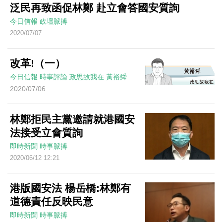
泛民再致函促林鄭 赴立會答國安質詢
今日信報
政壇脈搏
2020/07/07
改革!（一）
今日信報
時事評論
政思故我在
黃裕舜
2020/07/06
林鄭拒民主黨邀請就港國安
法接受立會質詢
即時新聞
時事脈搏
2020/06/12 12:21
港版國安法 楊岳橋:林鄭有
道德責任反映民意
即時新聞
時事脈搏