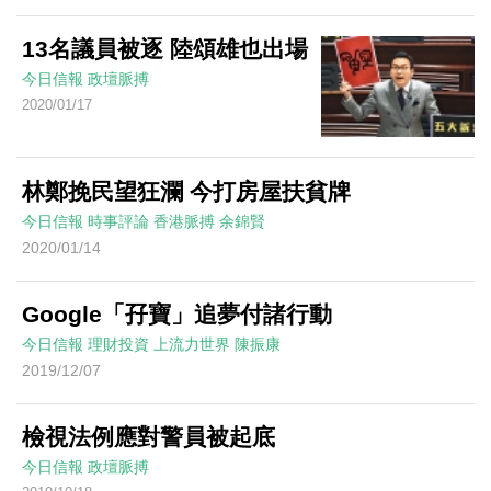
13名議員被逐 陸頌雄也出場
今日信報
政壇脈搏
2020/01/17
林鄭挽民望狂瀾 今打房屋扶貧牌
今日信報
時事評論
香港脈搏
余錦賢
2020/01/14
Google「孖寶」追夢付諸行動
今日信報
理財投資
上流力世界
陳振康
2019/12/07
檢視法例應對警員被起底
今日信報
政壇脈搏