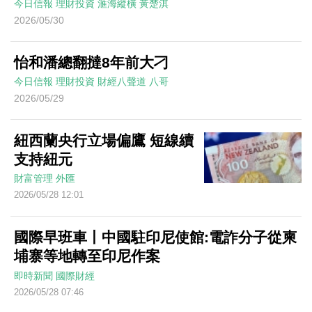
今日信報
理財投資
滙海縱橫
黃楚淇
2026/05/30
怡和潘總翻撻8年前大刁
今日信報
理財投資
財經八聲道
八哥
2026/05/29
紐西蘭央行立場偏鷹 短線續
支持紐元
財富管理
外匯
2026/05/28 12:01
國際早班車丨中國駐印尼使館:電詐分子從柬
埔寨等地轉至印尼作案
即時新聞
國際財經
2026/05/28 07:46