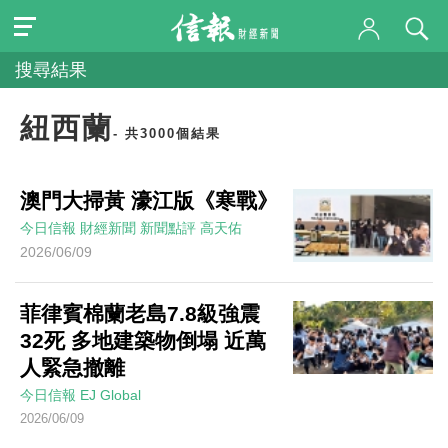
搜尋結果
紐西蘭
- 共3000個結果
澳門大掃黃 濠江版《寒戰》
今日信報
財經新聞
新聞點評
高天佑
2026/06/09
菲律賓棉蘭老島7.8級強震
32死 多地建築物倒塌 近萬
人緊急撤離
今日信報
EJ Global
2026/06/09