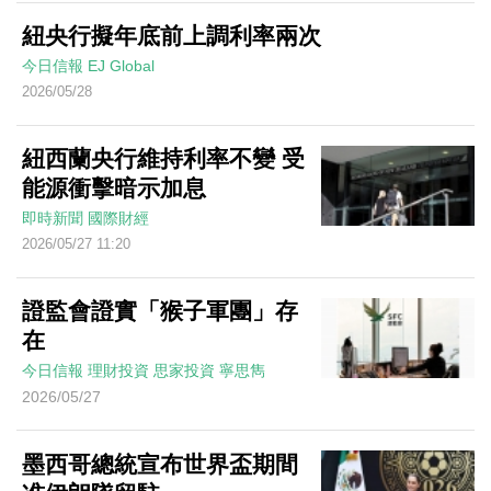
紐央行擬年底前上調利率兩次
今日信報
EJ Global
2026/05/28
紐西蘭央行維持利率不變 受
能源衝擊暗示加息
即時新聞
國際財經
2026/05/27 11:20
證監會證實「猴子軍團」存
在
今日信報
理財投資
思家投資
寧思雋
2026/05/27
墨西哥總統宣布世界盃期間