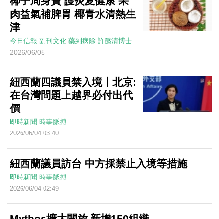
椰子周身寶 護炎夏健康 果
肉益氣補脾胃 椰青水清熱生
津
今日信報
副刊文化
藥到病除
許懿清博士
2026/06/05
紐西蘭四議員禁入境丨北京:
在台灣問題上越界必付出代
價
即時新聞
時事脈搏
2026/06/04 03:40
紐西蘭議員訪台 中方採禁止入境等措施
即時新聞
時事脈搏
2026/06/04 02:49
Mythos擴大開放 新增150組織