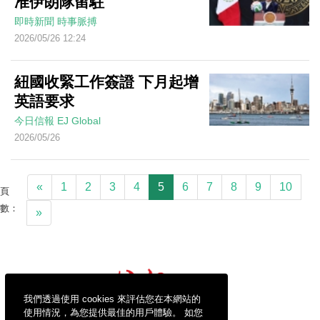
准伊朗隊留駐
即時新聞
時事脈搏
2026/05/26 12:24
紐國收緊工作簽證 下月起增
英語要求
今日信報
EJ Global
2026/05/26
«
1
2
3
4
5
6
7
8
9
10
頁
數：
»
我們透過使用 cookies 來評估您在本網站的
使用情況，為您提供最佳的用戶體驗。 如您