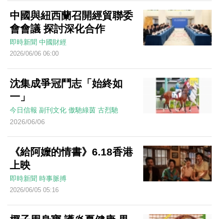
中國與紐西蘭召開經貿聯委
會會議 探討深化合作
即時新聞
中國財經
2026/06/06 06:00
沈集成爭冠鬥志「始終如
一」
今日信報
副刊文化
傲馳綠茵
古烈馳
2026/06/06
《給阿嬤的情書》6.18香港
上映
即時新聞
時事脈搏
2026/06/05 05:16