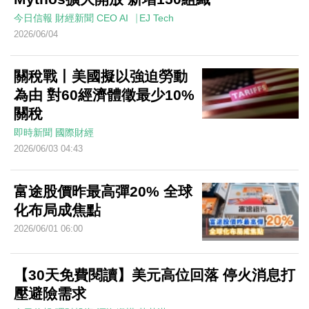
今日信報
財經新聞
CEO AI⎹ EJ Tech
2026/06/04
關稅戰丨美國擬以強迫勞動
為由 對60經濟體徵最少10%
關稅
即時新聞
國際財經
2026/06/03 04:43
富途股價昨最高彈20% 全球
化布局成焦點
2026/06/01 06:00
【30天免費閱讀】美元高位回落 停火消息打
壓避險需求