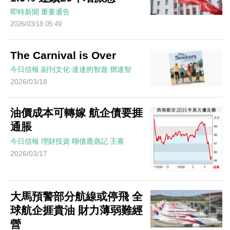
即時新聞
重要通告
2026/03/18 05:49
The Carnival is Over
今日信報
副刊文化
達達的智遊
鄧達智
2026/03/18
油價成本可轉嫁 航企債要捱
通脹
今日信報
理財投資
聊債鹿鼎記
王寨
2026/03/17
大馬預警部分航線或停飛 全
球航企捱貴油 財力薄弱難經
營