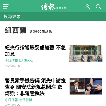
搜尋結果
紐西蘭
- 共3000個結果
紐央行指通脹疑慮短暫 不急
加息
今日信報
EJ Global
2026/03/25
警員索手機密碼 須先申請搜
查令 國安法新規惹關注 鄧
炳強：非隨意執法
今日信報
政壇脈搏
2026/03/25