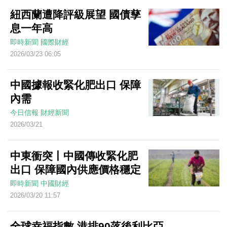
紐西蘭遭降評級展望 國債孳
息一年高
即時新聞
國際財經
2026/03/23 06:05
中國據報收緊化肥出口 保障
內需
今日信報
財經新聞
2026/03/21
中東衝突丨中國傳收緊化肥
出口 保障國內供應價格穩定
即時新聞
中國財經
2026/03/20 11:57
全球幸福指數 港排90落後利比亞