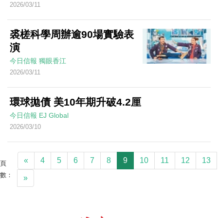
2026/03/11
裘槎科學周辦逾90場實驗表
演
今日信報
獨眼香江
2026/03/11
環球拋債 美10年期升破4.2厘
今日信報
EJ Global
2026/03/10
«
4
5
6
7
8
9
10
11
12
13
頁
數：
»