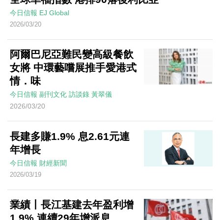
今日信報
EJ Global
2026/03/20
阿爾巴尼亞難民變高級餐飲
女將 中環藝嚐展推手愛港式
情．味
今日信報
副刊文化
訪談錄
黃翠儀
2026/03/20
長建多賺1.9% 息2.61元連
年增長
今日信報
財經新聞
2026/03/19
業績丨長江基建去年盈利增
1.9% 連續29年增派息