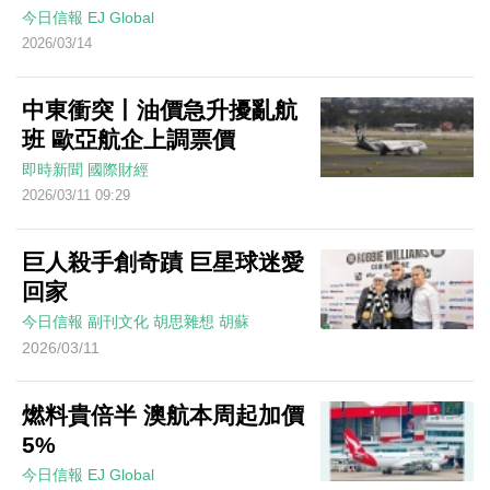
今日信報
EJ Global
2026/03/14
中東衝突丨油價急升擾亂航
班 歐亞航企上調票價
即時新聞
國際財經
2026/03/11 09:29
巨人殺手創奇蹟 巨星球迷愛
回家
今日信報
副刊文化
胡思雜想
胡蘇
2026/03/11
燃料貴倍半 澳航本周起加價
5%
今日信報
EJ Global