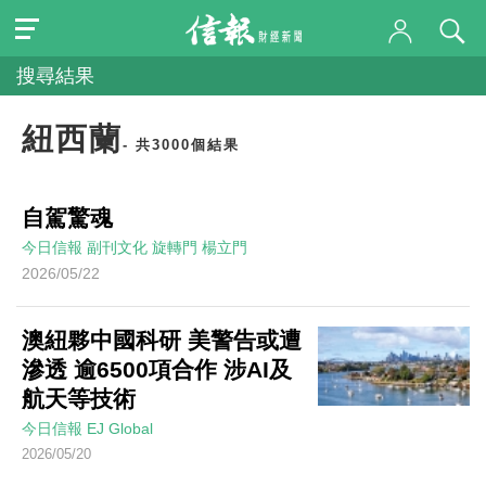
搜尋結果
紐西蘭
- 共3000個結果
自駕驚魂
今日信報
副刊文化
旋轉門
楊立門
2026/05/22
澳紐夥中國科研 美警告或遭
滲透 逾6500項合作 涉AI及
航天等技術
今日信報
EJ Global
2026/05/20