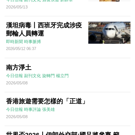
2026/05/13
漢坦病毒丨西班牙完成涉疫
郵輪人員轉運
即時新聞
時事脈搏
2026/05/12 06:37
南方淨土
今日信報
副刊文化
旋轉門
楊立門
2026/05/08
香港旅遊需要怎樣的「正道」
今日信報
時事評論
張美雄
2026/05/08
世界盃2026丨伊朗外交部:國足將參賽 籲