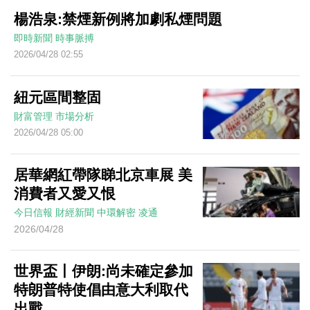
楊浩泉:禁煙新例將加劇私煙問題
即時新聞
時事脈搏
2026/04/28 02:55
紐元區間整固
財富管理
市場分析
2026/04/28 05:00
居華網紅帶隊睇北京車展 美
消費者又愛又恨
今日信報
財經新聞
中環解密
凌通
2026/04/28
世界盃丨伊朗:尚未確定參加
特朗普特使倡由意大利取代
出戰