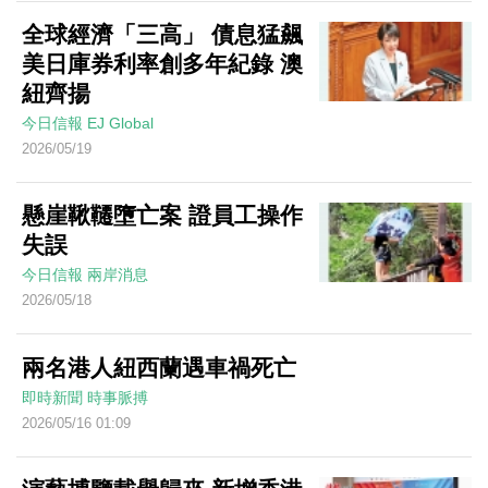
全球經濟「三高」 債息猛飆
美日庫券利率創多年紀錄 澳
紐齊揚
今日信報
EJ Global
2026/05/19
懸崖鞦韆墮亡案 證員工操作
失誤
今日信報
兩岸消息
2026/05/18
兩名港人紐西蘭遇車禍死亡
即時新聞
時事脈搏
2026/05/16 01:09