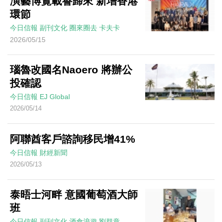
演藝博覽載譽歸來 新增香港
環節
今日信報
副刊文化
圈來圈去
卡夫卡
2026/05/15
瑙魯改國名Naoero 將辦公
投確認
今日信報
EJ Global
2026/05/14
阿聯酋客戶諮詢移民增41%
今日信報
財經新聞
2026/05/13
泰晤士河畔 意國葡萄酒大師
班
今日信報
副刊文化
酒食浪遊
劉群章