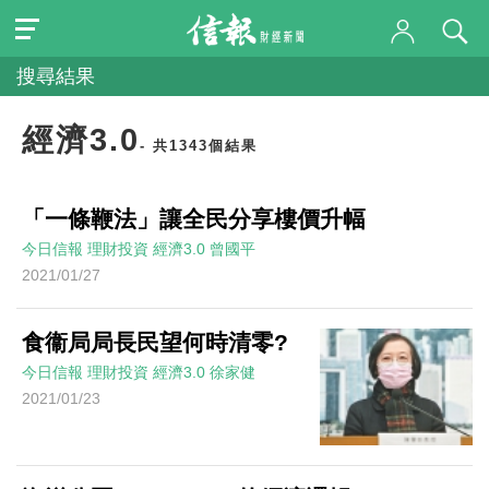
搜尋結果
經濟3.0
- 共1343個結果
「一條鞭法」讓全民分享樓價升幅
今日信報
理財投資
經濟3.0
曾國平
2021/01/27
食衞局局長民望何時清零?
今日信報
理財投資
經濟3.0
徐家健
2021/01/23