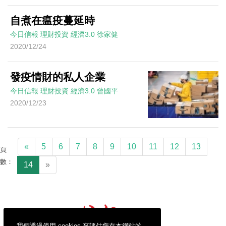
自煮在瘟疫蔓延時
今日信報
理財投資
經濟3.0
徐家健
2020/12/24
發疫情財的私人企業
今日信報
理財投資
經濟3.0
曾國平
2020/12/23
«
5
6
7
8
9
10
11
12
13
頁
數：
14
»
我們透過使用 cookies 來評估您在本網站的