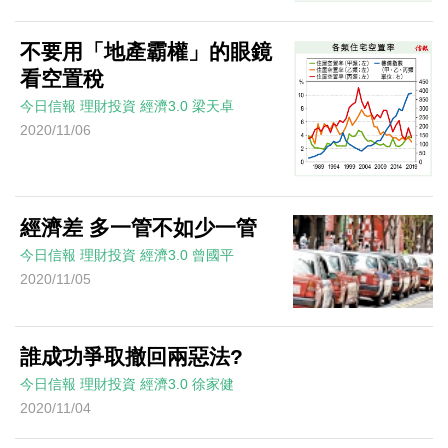
不要用「地產霸權」的眼鏡
看空置稅
今日信報
理財投資
經濟3.0
梁天卓
2020/11/06
經濟差 多一管不如少一管
今日信報
理財投資
經濟3.0
曾國平
2020/11/05
誰成功爭取撤回兩惡法?
今日信報
理財投資
經濟3.0
徐家健
2020/11/04