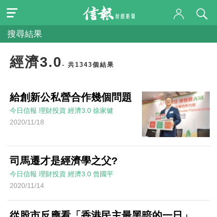
搜尋結果
經濟3.0
- 共1343個結果
給創新公私營合作幾個問題
今日信報
理財投資
經濟3.0
徐家健
2020/11/18
司馬遷才是經濟學之父?
今日信報
理財投資
經濟3.0
曾國平
2020/11/14
從股市反應看「香港民主最黑暗的一日」