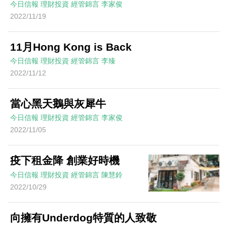
今日信報
理財投資
經管錦言
李家俊
2022/11/19
11月Hong Kong is Back
今日信報
理財投資
經管錦言
李臻
2022/11/12
當心黑天鵝與灰犀牛
今日信報
理財投資
經管錦言
李家俊
2022/11/05
疫下租金降 創業好時機
今日信報
理財投資
經管錦言
陳慧鈴
2022/10/29
向擁有Underdog特質的人致敬