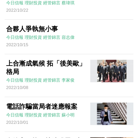
今日信報
理財投資
經管錦言
蔡瑋琪
2022/10/22
合夥人爭執無小事
今日信報
理財投資
經管錦言
容志偉
2022/10/15
上合漸成氣候 拓「後美歐」
格局
今日信報
理財投資
經管錦言
李家俊
2022/10/08
電話詐騙當局者迷應報案
今日信報
理財投資
經管錦言
蘇小明
2022/10/01