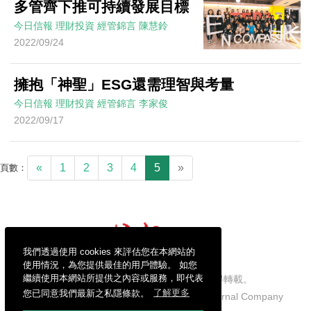
多管齊下推可持續發展目標
今日信報
理財投資
經管錦言
陳慧鈴
2022/09/24
擁抱「神聖」ESG還需理智與考量
今日信報
理財投資
經管錦言
李家俊
2022/09/17
«
1
2
3
4
5
»
頁數：
我們透過使用 cookies 來評估您在本網站的
使用情況，為您提供最佳的用戶體驗。 如您
繼續使用本網站所提供之內容或服務，即代表
信報財經新聞有限公司版權所有，不得轉載。
您已同意我們最新之私隱條款。
了解更多
Copyright © 2026 Hong Kong Economic Journal Company