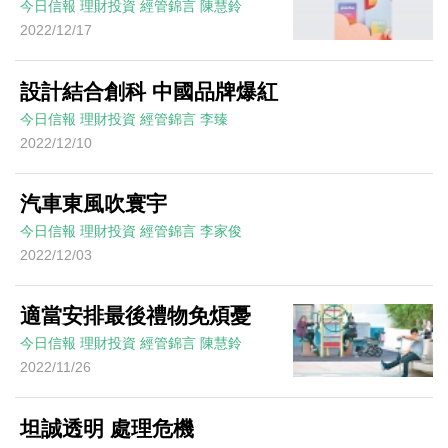
今日信報
理財投資
經管錦言
陳慧鈴
2022/12/17
設計結合創科 中國品牌爆紅
今日信報
理財投資
經管錦言
李臻
2022/12/10
汽車東風吹寰宇
今日信報
理財投資
經管錦言
李家俊
2022/12/03
適當安排最後禮物免煩憂
今日信報
理財投資
經管錦言
陳慧鈴
2022/11/26
坦誠透明 處理危機