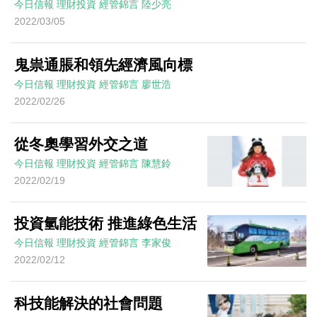
今日信報
理財投資
經管錦言
陸少亮
2022/03/05
鬼祟通脹和領先經濟風向標
今日信報
理財投資
經管錦言
廖世浩
2022/02/26
從冬奧學習外交之道
今日信報
理財投資
經管錦言
陳慧鈴
2022/02/19
投資氫能技術 推進綠色生活
今日信報
理財投資
經管錦言
李家俊
2022/02/12
科技能解決的社會問題