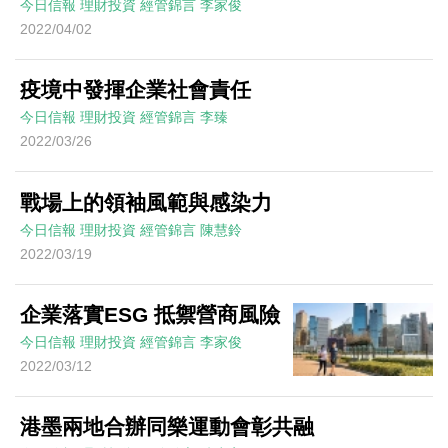
今日信報
理財投資
經管錦言
李家俊
2022/04/02
疫境中發揮企業社會責任
今日信報
理財投資
經管錦言
李臻
2022/03/26
戰場上的領袖風範與感染力
今日信報
理財投資
經管錦言
陳慧鈴
2022/03/19
企業落實ESG 抵禦營商風險
今日信報
理財投資
經管錦言
李家俊
2022/03/12
港墨兩地合辦同樂運動會彰共融