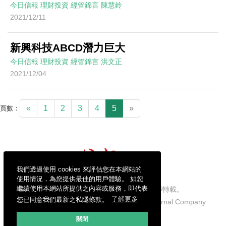
今日信報
理財投資
經管錦言
陳慧鈴
2021/12/11
新興科技ABCD潛力巨大
今日信報
理財投資
經管錦言
洪文正
2021/12/04
«
1
2
3
4
5
»
頁數：
我們透過使用 cookies 來評估您在本網站的
使用情況，為您提供最佳的用戶體驗。 如您
繼續使用本網站所提供之內容或服務，即代表
信報財經新聞有限公司版權所有，不得轉載。
您已同意我們最新之私隱條款。
了解更多
Copyright © 2026 Hong Kong Economic Journal Company
Limited. All rights reserved.
關閉