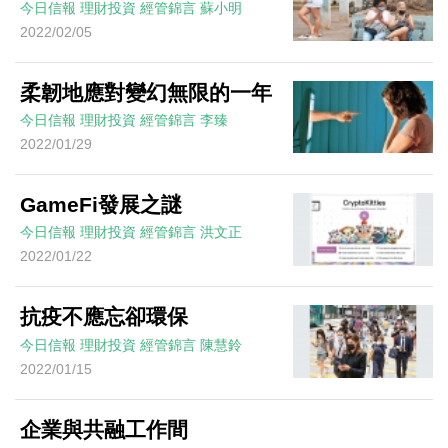
今日信報
理財投資
經管錦言
蘇小明
2022/02/05
柔韌地應對變幻無限的一年
今日信報
理財投資
經管錦言
李臻
2022/01/29
GameFi發展之謎
今日信報
理財投資
經管錦言
洪文正
2022/01/22
抗疫不應忘卻環保
今日信報
理財投資
經管錦言
陳慧鈴
2022/01/15
企業與共融工作間