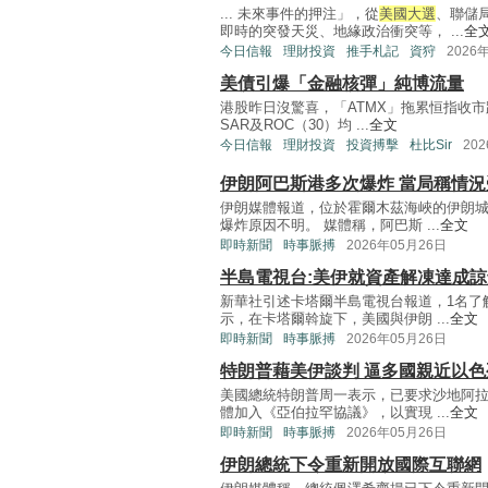
... 未來事件的押注」，從
美國大選
、聯儲
即時的突發天災、地緣政治衝突等， ...
全
今日信報
理財投資
推手札記
資狩
2026
美債引爆「金融核彈」純博流量
港股昨日沒驚喜，「ATMX」拖累恒指收市
SAR及ROC（30）均 ...
全文
今日信報
理財投資
投資搏擊
杜比Sir
20
伊朗阿巴斯港多次爆炸 當局稱情況
伊朗媒體報道，位於霍爾木茲海峽的伊朗
爆炸原因不明。 媒體稱，阿巴斯 ...
全文
即時新聞
時事脈搏
2026年05月26日
半島電視台:美伊就資產解凍達成諒
新華社引述卡塔爾半島電視台報道，1名了
示，在卡塔爾斡旋下，美國與伊朗 ...
全文
即時新聞
時事脈搏
2026年05月26日
特朗普藉美伊談判 逼多國親近以
美國總統特朗普周一表示，已要求沙地阿
體加入《亞伯拉罕協議》，以實現 ...
全文
即時新聞
時事脈搏
2026年05月26日
伊朗總統下令重新開放國際互聯網