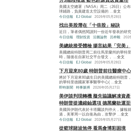
分3階段推進 藍色起源負送貨重任
美國太空總署（NASA）周二（26日）
球鋪路，負責建造太空設備的 ...
全文
今日信報
EJ Global
2026年05月28日
找出美股潛在「十倍股」秘訣
近日，筆者偶然閱讀到一份近年發表的研究報告The Alch
今日信報
理財投資
沿圖論勢
呂梓毅
202
美總統接受體檢 揚言結果「完美」
美國總統特朗普周二前往馬里蘭州的華特里
時，隨後在自家社交平台發文， ...
全文
今日信報
EJ Global
2026年05月28日
下月迎來80歲 特朗普前往醫療中
將於下月迎來80歲生日的美國總統特朗普
的華特里德國家軍事醫學中心( ...
全文
即時新聞
時事脈搏
2026年05月27日
美伊談判現轉機 擬先協議解凍資產
特朗普提濃縮鈾選項 德黑蘭欲運至
美國與伊朗代表於卡塔爾談判停火，據報
過，美軍周一以自衞為由，攻擊伊 ...
全文
今日信報
EJ Global
2026年05月27日
從籃球賭波煞停 看馬會博彩困境