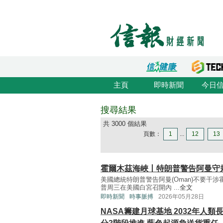
主頁
即時新聞
今日
搜尋結果
共 3000 個結果
頁數：
1
...
12
13
霍爾木茲海峽丨特朗普警告阿曼守
美國總統特朗普警告阿曼(Oman)不要干
普周三在美國白宮召開內 ...
全文
即時新聞
時事脈搏
2026年05月28日
NASA籌建月球基地 2032年人類