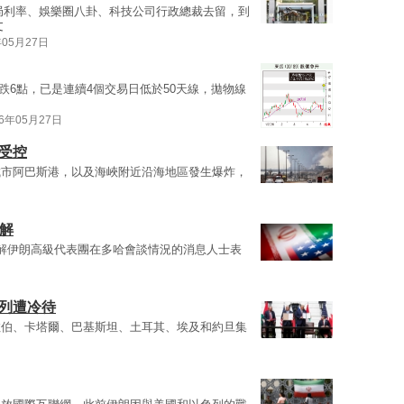
局利率、娛樂圈八卦、科技公司行政總裁去留，到
文
年05月27日
跌6點，已是連續4個交易日低於50天線，拋物線
26年05月27日
受控
城市阿巴斯港，以及海峽附近沿海地區發生爆炸，
解
解伊朗高級代表團在多哈會談情況的消息人士表
色列遭冷待
拉伯、卡塔爾、巴基斯坦、土耳其、埃及和約旦集