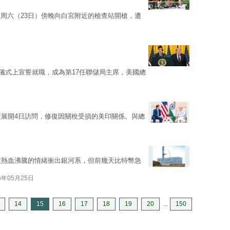
周六（23日）傍晚向白宮附近的檢查站開槍，遭
舉行的儀式上宣誓就職，成為第17任聯儲局主席，美國總
度展開4日訪問，修復因關稅受損的美印關係。與總
院友熱血沸騰的情緒衝出銀河系，但前幾天比特幣急
6年05月25日
14
15
16
17
18
19
20
...
150