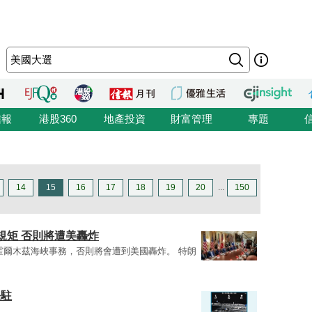
信報
港股360
地產投資
財富管理
專題
14
15
16
17
18
19
20
...
150
規矩 否則將遭美轟炸
涉霍爾木茲海峽事務，否則將會遭到美國轟炸。 特朗
長駐