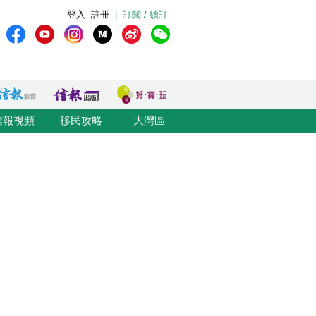
登入
註冊
|
訂閱 / 續訂
信報視頻
移民攻略
大灣區