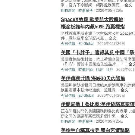
伊朗媒體稱，總統佩澤希齊揚已下令重新
爭，官方下令斷網，網路服務因而 ...
全文
即時新聞
時事脈搏
2026年05月26日
SpaceX效應 歐美航太股瘋炒
概念板塊年內飆50% 跑贏標指
全球首富馬斯克旗下太空探索公司Space
件，意味這宗全球歷來最 ...
全文
今日信報
EJ Global
2026年05月26日
美國「卡脖子」適得其反 中國「
美國實施技術封鎖，禁止荷蘭企業艾司摩爾
（EUV）賣給中國製造先進晶片，「 ...
全
今日信報
時事評論
社評
社評
2026年05
美伊傳獲共識 海峽30天內通航
美國和伊朗據報周日就結束伊朗戰事的諒解
恢復霍爾木茲海峽通航，並延長 ...
全文
今日信報
EJ Global
2026年05月26日
伊朗局勢丨魯比奧:美伊協議草案
正在印度訪問的美國國務卿魯比奧表示，過
伊之間的協議草案已獲多個中東 ...
全文
即時新聞
時事脈搏
2026年05月25日
美槍手自稱真拉登 襲白宮遭擊斃