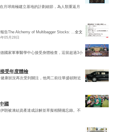
公布在月球南極建立基地的計劃細節，為人類重返月
emy of Multibagger Stocks: ...
全文
6年05月28日
德國家軍事醫學中心接受身體檢查，逗留超過3小
心接受年度體檢
，健康狀況再次受到關注，他周二前往華盛頓附近
中國
就伊朗被凍結資產達成諒解並草擬相關備忘錄。不