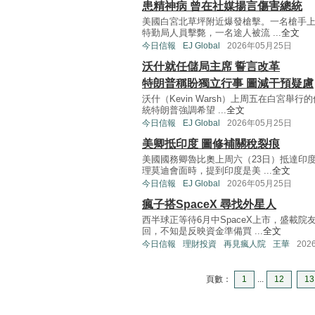
患精神病 曾在社媒揚言傷害總統
美國白宮北草坪附近爆發槍擊。一名槍手上
特勤局人員擊斃，一名途人被流 ...
全文
今日信報
EJ Global
2026年05月25日
沃什就任儲局主席 誓言改革
特朗普稱盼獨立行事 圖減干預疑慮
沃什（Kevin Warsh）上周五在白宮
統特朗普強調希望 ...
全文
今日信報
EJ Global
2026年05月25日
美卿抵印度 圖修補關稅裂痕
美國國務卿魯比奧上周六（23日）抵達印
理莫迪會面時，提到印度是美 ...
全文
今日信報
EJ Global
2026年05月25日
瘋子搭SpaceX 尋找外星人
西半球正等待6月中SpaceX上市，盛載
回，不知是反映資金準備買 ...
全文
今日信報
理財投資
再見瘋人院
王華
202
頁數：
1
...
12
13