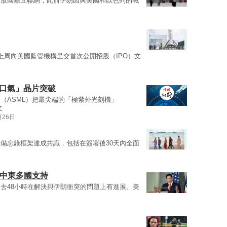
開放國際互聯網，此前伊朗因與美國和以色列的戰
X上周向美國監管機構呈交首次公開招股（IPO）文
爭口氣」晶片突破
（ASML）把最尖端的「極紫外光刻機」
文
月26日
備忘錄框架達成共識，包括在簽署後30天內全面
獲中東多國支持
去48小時在解決與伊朗衝突的問題上有進展。美