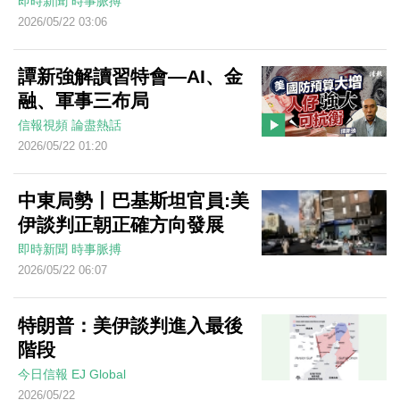
即時新聞
時事脈搏
2026/05/22 03:06
譚新強解讀習特會—AI、金
融、軍事三布局
信報視頻
論盡熱話
2026/05/22 01:20
中東局勢丨巴基斯坦官員:美
伊談判正朝正確方向發展
即時新聞
時事脈搏
2026/05/22 06:07
特朗普：美伊談判進入最後
階段
今日信報
EJ Global
2026/05/22