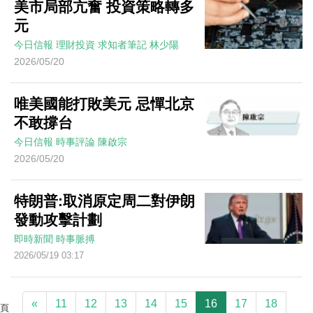
美市局部亢奮 投資策略轉多
元
今日信報
理財投資
求知者筆記
林少陽
2026/05/20
唯美國能打敗美元 忌憚北京
不敢撐台
今日信報
時事評論
陳啟宗
2026/05/20
特朗普:取消原定周二對伊朗
發動攻擊計劃
即時新聞
時事脈搏
2026/05/19 03:17
«
11
12
13
14
15
16
17
18
頁