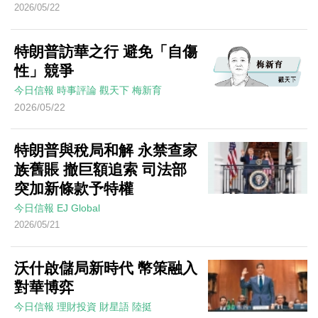
2026/05/22
特朗普訪華之行 避免「自傷
性」競爭
今日信報
時事評論
觀天下
梅新育
2026/05/22
特朗普與稅局和解 永禁查家
族舊賬 撤巨額追索 司法部
突加新條款予特權
今日信報
EJ Global
2026/05/21
沃什啟儲局新時代 幣策融入
對華博弈
今日信報
理財投資
財星語
陸挺