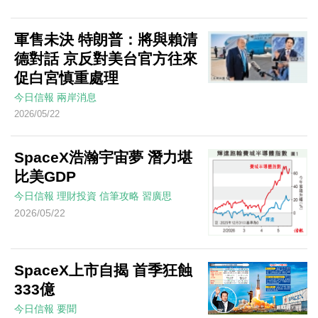
軍售未決 特朗普：將與賴清
德對話 京反對美台官方往來
促白宮慎重處理
今日信報
兩岸消息
2026/05/22
SpaceX浩瀚宇宙夢 潛力堪
比美GDP
今日信報
理財投資
信筆攻略
習廣思
2026/05/22
SpaceX上市自揭 首季狂蝕
333億
今日信報
要聞