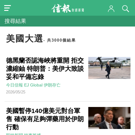
搜尋結果
美國大選
- 共3000個結果
德黑蘭否認海峽將重開 拒交
濃縮鈾 特朗普：美伊大致談
妥和平備忘錄
今日信報
EJ Global
伊朗存亡
2026/05/25
美國暫停140億美元對台軍
售 確保有足夠彈藥用於伊朗
行動