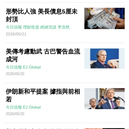
形勢比人強 美長債息5厘未
封頂
今日信報
理財投資
經緯浩談
李浩然
2026/05/21
美傳考慮動武 古巴警告血流
成河
今日信報
EJ Global
2026/05/20
伊朗新和平提案 據指與前相
若
今日信報
EJ Global
2026/05/20