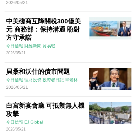
2026/05/21
中美磋商互降關稅300億美
元 商務部：保持溝通 盼對
方守承諾
今日信報
財經新聞
貿易戰
2026/05/21
貝桑和沃什的債市問題
今日信報
理財投資
投資者日記
畢老林
2026/05/21
白宮新宴會廳 可抵禦無人機
攻擊
今日信報
EJ Global
2026/05/21