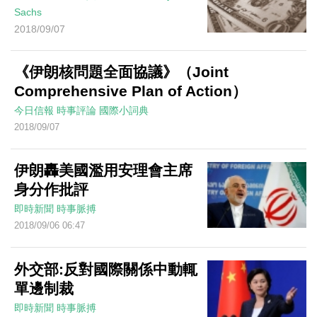
Sachs
2018/09/07
《伊朗核問題全面協議》（Joint
Comprehensive Plan of Action）
今日信報
時事評論
國際小詞典
2018/09/07
伊朗轟美國濫用安理會主席
身分作批評
即時新聞
時事脈搏
2018/09/06 06:47
外交部:反對國際關係中動輒
單邊制裁
即時新聞
時事脈搏