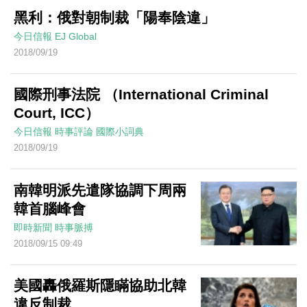
黑利：俄對朝制裁「陽奉陰違」
今日信報
EJ Global
2018/09/19
國際刑事法院 （International Criminal
Court, ICC）
今日信報
時事評論
國際小詞典
2018/09/19
南韓明派先遣隊協調下周兩
韓首腦峰會
即時新聞
時事脈搏
2018/09/15 09:49
美國轟俄羅斯隱瞞協助北韓
違反制裁