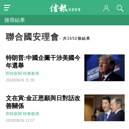
搜尋結果
聯合國安理會
- 共1652個結果
特朗普:中國企圖干涉美國今
年選舉
即時新聞
時事脈搏
2018/09/26 11:30
文在寅:金正恩願與日對話改
善關係
即時新聞
時事脈搏
2018/09/26 12:07