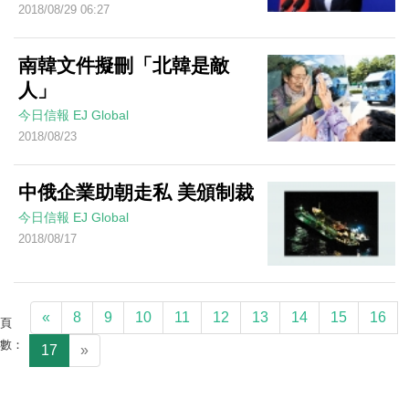
2018/08/29 06:27
南韓文件擬刪「北韓是敵
人」
今日信報
EJ Global
2018/08/23
中俄企業助朝走私 美頒制裁
今日信報
EJ Global
2018/08/17
«
8
9
10
11
12
13
14
15
16
頁
數：
17
»