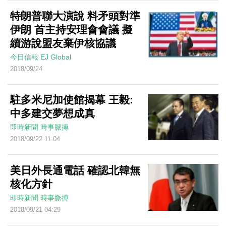
特朗普聯大演說 料矛頭對準
伊朗 首主持安理會會議 擬
續游說盟友棄伊核協議
今日信報
EJ Global
2018/09/24
駐多米尼加使館揭幕 王毅:
中多建交夢想成真
即時新聞
時事脈搏
2018/09/22 11:04
美日外長通電話 確認北韓無
核化方針
即時新聞
時事脈搏
2018/09/21 04:29