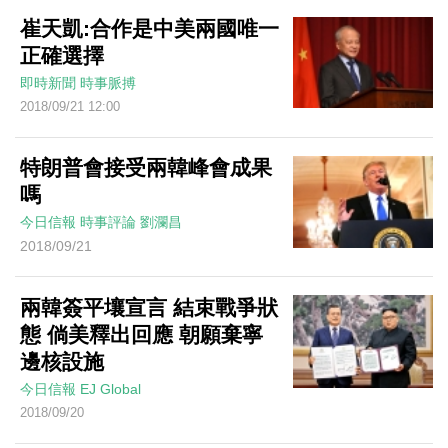
崔天凱:合作是中美兩國唯一
正確選擇
即時新聞
時事脈搏
2018/09/21 12:00
特朗普會接受兩韓峰會成果
嗎
今日信報
時事評論
劉瀾昌
2018/09/21
兩韓簽平壤宣言 結束戰爭狀
態 倘美釋出回應 朝願棄寧
邊核設施
今日信報
EJ Global
2018/09/20