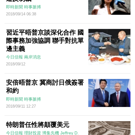
即時新聞
時事脈搏
2018/09/14 06:38
習近平晤普京談深化合作 國
際事務加強協調 聯手對抗單
邊主義
今日信報
兩岸消息
2018/09/12
安倍晤普京 冀商討日俄簽署
和約
即時新聞
時事脈搏
2018/09/11 12:27
特朗普任性將顛覆美元
今日信報
理財投資
博集先機
Jeffrey D.