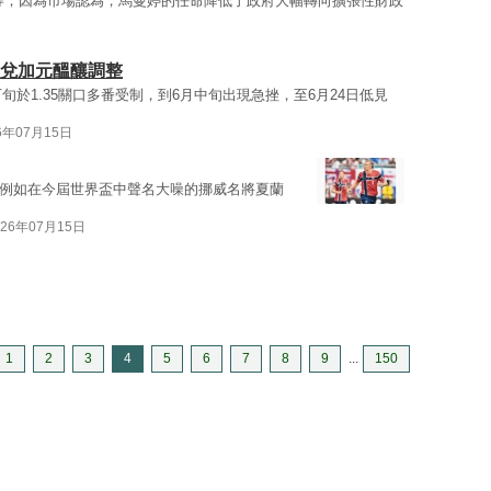
撐，因為市場認為，馬曼婷的任命降低了政府大幅轉向擴張性財政
元兌加元醞釀調整
旬於1.35關口多番受制，到6月中旬出現急挫，至6月24日低見
6年07月15日
，例如在今屆世界盃中聲名大噪的挪威名將夏蘭
026年07月15日
日
1
2
3
4
5
6
7
8
9
...
150