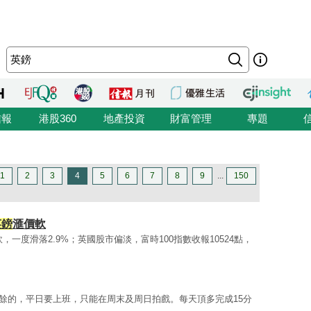
信報
港股360
地產投資
財富管理
專題
1
2
3
4
5
6
7
8
9
...
150
英鎊
滙價軟
，一度滑落2.9%；英國股市偏淡，富時100指數收報10524點，
餘的，平日要上班，只能在周末及周日拍戲。每天頂多完成15分