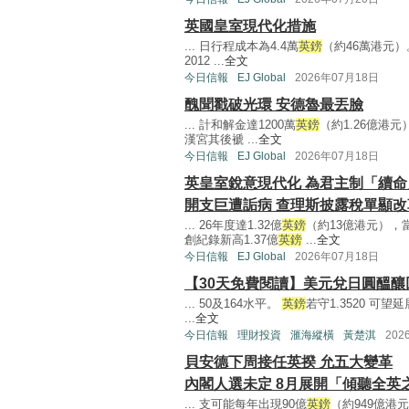
英國皇室現代化措施
... 日行程成本為4.4萬
英鎊
（約46萬港元）
2012 ...
全文
今日信報
EJ Global
2026年07月18日
醜聞戳破光環 安德魯最丟臉
... 計和解金達1200萬
英鎊
（約1.26億
漢宮其後褫 ...
全文
今日信報
EJ Global
2026年07月18日
英皇室銳意現代化 為君主制「續命
開支巨遭詬病 查理斯披露稅單顯改
... 26年度達1.32億
英鎊
（約13億港元）
創紀錄新高1.37億
英鎊
...
全文
今日信報
EJ Global
2026年07月18日
【30天免費閱讀】美元兌日圓醞釀回調
... 50及164水平。
英鎊
若守1.3520 可望
...
全文
今日信報
理財投資
滙海縱橫
黃楚淇
202
貝安德下周接任英揆 允五大變革
內閣人選未定 8月展開「傾聽全英
... 支可能每年出現90億
英鎊
（約949億