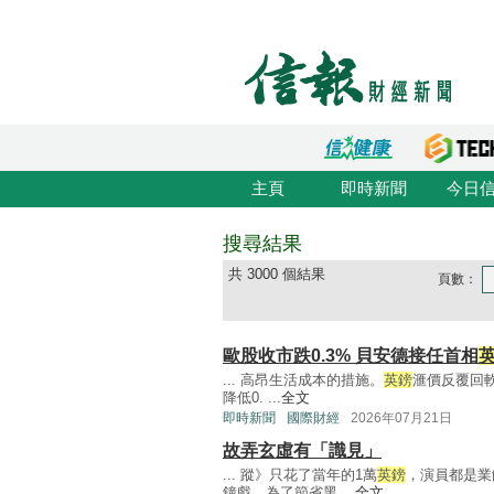
主頁
即時新聞
今日
搜尋結果
共 3000 個結果
頁數：
歐股收市跌0.3% 貝安德接任首相
... 高昂生活成本的措施。
英鎊
滙價反覆回軟
降低0. ...
全文
即時新聞
國際財經
2026年07月21日
故弄玄虛有「識見」
... 蹤》只花了當年的1萬
英鎊
，演員都是業
鐘戲。為了節省黑 ...
全文