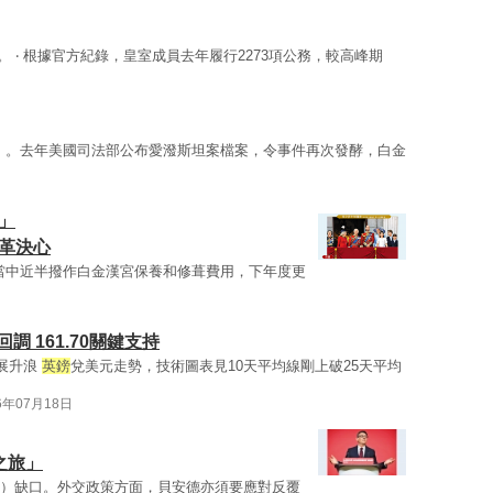
。 ‧ 根據官方紀錄，皇室成員去年履行2273項公務，較高峰期
港元）。去年美國司法部公布愛潑斯坦案檔案，令事件再次發酵，白金
」
革決心
，當中近半撥作白金漢宮保養和修葺費用，下年度更
 161.70關鍵支持
延展升浪
英鎊
兌美元走勢，技術圖表見10天平均線剛上破25天平均
6年07月18日
之旅」
港元）缺口。外交政策方面，貝安德亦須要應對反覆