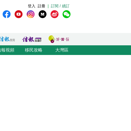
登入
註冊
|
訂閱 / 續訂
信報視頻
移民攻略
大灣區