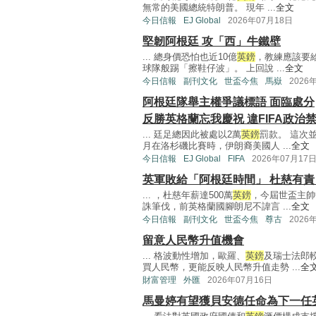
無常的美國總統特朗普。 現年 ...
全文
今日信報
EJ Global
2026年07月18日
堅韌阿根廷 攻「西」牛鐵壁
... 總身價恐怕也近10億
英鎊
，教練應該要
球隊般踢「擦鞋仔波」。 上回說 ...
全文
今日信報
副刊文化
世盃今焦
馬嶽
2026
阿根廷隊舉主權爭議標語 面臨處分
反勝英格蘭忘我慶祝 違FIFA政治
... 廷足總因此被處以2萬
英鎊
罰款。 這次
月在洛杉磯比賽時，伊朗裔美國人 ...
全文
今日信報
EJ Global
FIFA
2026年07月17
英軍敗給「阿根廷時間」 杜慈有責
... ，杜慈年薪達500萬
英鎊
，今屆世盃主帥
誅筆伐，前英格蘭國腳朗尼不諱言 ...
全文
今日信報
副刊文化
世盃今焦
尊古
2026
留意人民幣升值機會
... 格波動性增加，歐羅、
英鎊
及瑞士法郎
買人民幣，更能反映人民幣升值走勢 ...
全
財富管理
外匯
2026年07月16日
馬曼婷有望獲貝安德任命為下一任