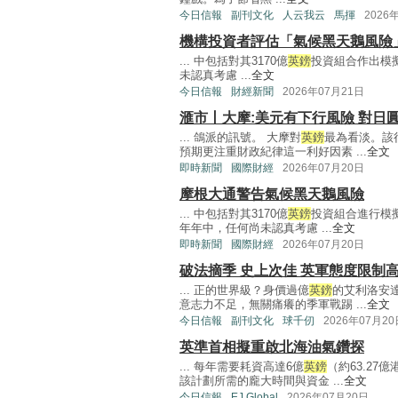
今日信報
副刊文化
人云我云
馬揮
2026
機構投資者評估「氣候黑天鵝風險
... 中包括對其3170億
英鎊
投資組合作出模
未認真考慮 ...
全文
今日信報
財經新聞
2026年07月21日
滙市丨大摩:美元有下行風險 對日
... 鴿派的訊號。 大摩對
英鎊
最為看淡。該
預期更注重財政紀律這一利好因素 ...
全文
即時新聞
國際財經
2026年07月20日
摩根大通警告氣候黑天鵝風險
... 中包括對其3170億
英鎊
投資組合進行模擬
年年中，任何尚未認真考慮 ...
全文
即時新聞
國際財經
2026年07月20日
破法摘季 史上次佳 英軍態度限制
... 正的世界級？身價過億
英鎊
的艾利洛安
意志力不足，無關痛癢的季軍戰踢 ...
全文
今日信報
副刊文化
球千仞
2026年07月20
英準首相擬重啟北海油氣鑽探
... 每年需要耗資高達6億
英鎊
（約63.2
該計劃所需的龐大時間與資金 ...
全文
今日信報
EJ Global
2026年07月20日