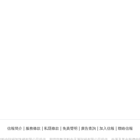
|
|
|
|
|
|
信報簡介
服務條款
私隱條款
免責聲明
廣告查詢
加入信報
聯絡信報
資料由財經智珠網有限公司提供。期貨指數資料由天滙財經有限公司提供。外滙及黃金報價由