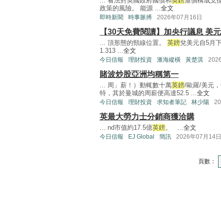
... 看法對英國政府國債和
英鎊
滙價構成支
政策的風險。 能源 ...
全文
即時新聞
時事脈搏
2026年07月16日
【30天免費閱讀】加央行議息 美
... 頂形態的頸線位置。
英鎊
兌美元自5月下
1.313 ...
全文
今日信報
理財投資
滙海縱橫
黃楚淇
202
賭波炒股亞洲均稱第一
... 周」薪！）動輒數十萬
英鎊
/歐羅/美元
特，其於曼城的周薪便高達52.5 ...
全文
今日信報
理財投資
求知者筆記
林少陽
2
英最大勞力士分銷商獲洽購
... nd市值約17.5億
英鎊
。 ...
全文
今日信報
EJ Global
簡訊
2026年07月14
頁數：