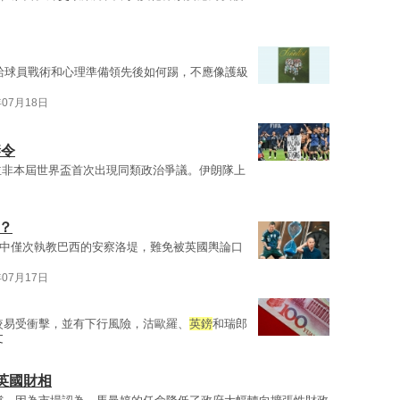
給球員戰術和心理準備領先後如何踢，不應像護級
年07月18日
禁令
並非本屆世界盃首次出現同類政治爭議。伊朗隊上
日
？
中僅次執教巴西的安察洛堤，難免被英國輿論口
年07月17日
較易受衝擊，並有下行風險，沽歐羅、
英鎊
和瑞郎
文
英國財相