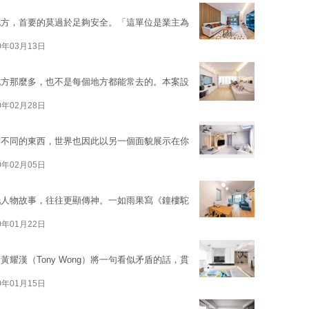
地方，首要的莫過於足夠安全。「這單位是業主為
0年03月13日
地方那麼多，也不是每個地方都能常去的。本案設
0年02月28日
到不同的東西，世界也因此以另一個面貌展示在你
0年02月05日
托人物故事，往往更顯傳神。一如雨果寫《鐘樓駝
0年01月22日
耀漢（Tony Wong）將一句看似矛盾的話，貫
0年01月15日