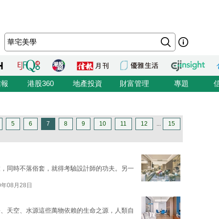
信報
港股360
地產投資
財富管理
專題
5
6
7
8
9
10
11
12
...
15
緻，同時不落俗套，就得考驗設計師的功夫。另一
0年08月28日
海、天空、水源這些萬物依賴的生命之源，人類自