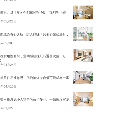
的顏色。當世界的色彩繽紛到撩亂、強烈到「犯
文
0年05月22日
卻能成為養心之所，讓人體味「只要心光如滿月，
0年05月08日
，在實用性面前，空間感往往只能退居次位。好
文
0年04月24日
細節往往易被忽視，但恰恰細微處最可能成為一事
0年04月10日
無數次拼湊成令人稱奇的藝術作品。一如羅浮宮院
0年03月27日