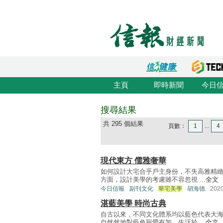
主頁
即時新聞
今日
搜尋結果
共 295 個結果
頁數：
1
...
4
現代東方 儒雅奢華
如何設計大宅合乎戶主身份，不失高雅精
方面，設計美學的考慮雖不容忽視 ...
全文
今日信報
副刊文化
華宅美學
胡海德
202
湛藍美學 時尚古典
自古以來，不同文化體系均以藍色代表大
自然然地對藍色寵愛有加。生活於 ...
全文