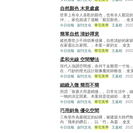
自然顏色 木意處處
世界上有令人喜歡的顏色，也有令人厭惡
沖」。家也就成了逃離「厭惡顏色」 ...
全
今日信報
副刊文化
華宅美學
王嘉程
202
簡單自然 清妙禪意
縱然塵世少不得煩事侵擾，自然清妙的家
在家還比出家閒。」本案一家的女 ...
全文
今日信報
副刊文化
華宅美學
王嘉程
202
柔和光線 空間變法
現代人強調空間感，奈何千金難買一寸地
在，巧妙的燈光設計能像魔術師般改 ...
全
今日信報
副刊文化
華宅美學
王嘉程
202
細緻入微 簡而不簡
所謂「致廣大而盡精微」。日常生活中，
一物的決定因素。本案就是從細節 ...
全文
今日信報
副刊文化
華宅美學
王嘉程
202
巧用斜角 優化空間
三角形作為最穩定的結構，被建築大師們
內「飛來的鑽石」、以「竹」為靈 ...
全文
今日信報
副刊文化
華宅美學
王嘉程
202