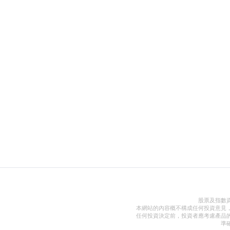
股票及指數
本網站的內容概不構成任何投資意見
任何投資決定前，投資者應考慮產品
準