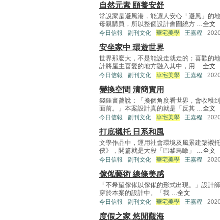
自然元素 頤養安舒
常說家是避風港，能讓人安心「避風」的
母親購買，所以整個設計會圍繞方 ...
全文
今日信報
副刊文化
華宅美學
王嘉程
202
安坐家中 環遊世界
世界那麼大，不是能說走就走的；喜歡的
計將屋主喜愛的地方融入其中，用 ...
全文
今日信報
副刊文化
華宅美學
王嘉程
202
變換空間 清簡實用
錢鍾書曾說：「換個角度看世界，會收穫
面前。」本案設計真的就是「反其 ...
全文
今日信報
副刊文化
華宅美學
王嘉程
202
打底襯托 日系和風
文學作品中，運用社會環境及風景建築襯
俠》，開篇就是大段「巴黎鳥瞰」 ...
全文
今日信報
副刊文化
華宅美學
王嘉程
202
傢俬藝術 線條美感
「不希望傢俬以傢俬的形式出現。」設計師黃
穿於本案的設計中。「我 ...
全文
今日信報
副刊文化
華宅美學
王嘉程
202
度假之家 悠閒觀海