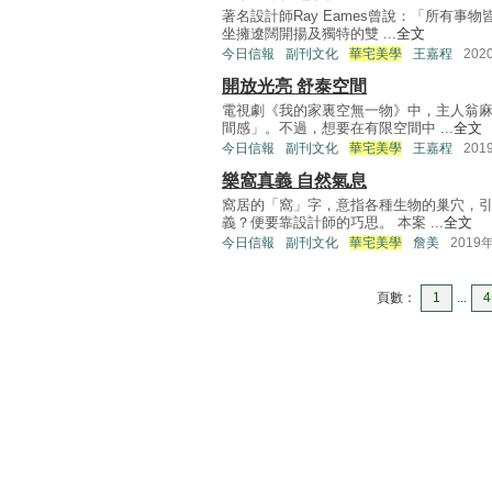
著名設計師Ray Eames曾說：「所有
坐擁遼闊開揚及獨特的雙 ...
全文
今日信報
副刊文化
華宅美學
王嘉程
202
開放光亮 舒泰空間
電視劇《我的家裏空無一物》中，主人翁
間感」。不過，想要在有限空間中 ...
全文
今日信報
副刊文化
華宅美學
王嘉程
201
樂窩真義 自然氣息
窩居的「窩」字，意指各種生物的巢穴，
義？便要靠設計師的巧思。 本案 ...
全文
今日信報
副刊文化
華宅美學
詹美
2019
頁數：
1
...
4