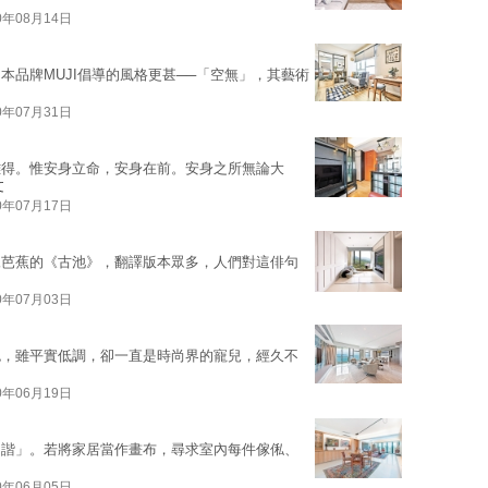
0年08月14日
本品牌MUJI倡導的風格更甚──「空無」，其藝術
0年07月31日
難得。惟安身立命，安身在前。安身之所無論大
文
0年07月17日
尾芭蕉的《古池》，翻譯版本眾多，人們對這俳句
0年07月03日
色，雖平實低調，卻一直是時尚界的寵兒，經久不
0年06月19日
和諧」。若將家居當作畫布，尋求室內每件傢俬、
0年06月05日