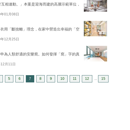
事物皆互相連動。」本案是迎海而建的高層示範單位，
0年01月08日
麻衣用「斷捨離」理念，在家中營造出幸福的「空
9年12月25日
引申為人類舒適的安樂窩。如何發揮「窩」字的真
年12月11日
5
6
7
8
9
10
11
12
...
15