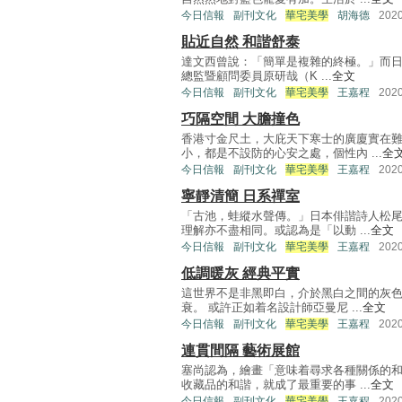
今日信報
副刊文化
華宅美學
胡海德
202
貼近自然 和諧舒泰
達文西曾說：「簡單是複雜的終極。」而日
總監暨顧問委員原研哉（K ...
全文
今日信報
副刊文化
華宅美學
王嘉程
202
巧隔空間 大膽撞色
香港寸金尺土，大庇天下寒士的廣廈實在
小，都是不設防的心安之處，個性內 ...
全
今日信報
副刊文化
華宅美學
王嘉程
202
寧靜清簡 日系禪室
「古池，蛙縱水聲傳。」日本俳諧詩人松
理解亦不盡相同。或認為是「以動 ...
全文
今日信報
副刊文化
華宅美學
王嘉程
202
低調暖灰 經典平實
這世界不是非黑即白，介於黑白之間的灰
衰。 或許正如着名設計師亞曼尼 ...
全文
今日信報
副刊文化
華宅美學
王嘉程
202
連貫間隔 藝術展館
塞尚認為，繪畫「意味着尋求各種關係的
收藏品的和諧，就成了最重要的事 ...
全文
今日信報
副刊文化
華宅美學
王嘉程
202