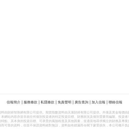
|
|
|
|
|
|
信報簡介
服務條款
私隱條款
免責聲明
廣告查詢
加入信報
聯絡信報
資料由財經智珠網有限公司提供。期貨指數資料由天滙財經有限公司提供。外滙及黃金報價由
，本網站內容亦並非就任何個別投資者的特定投資目標、財務狀況及個別需要而編製。投資者
的特點、其本身的投資目標、可承受的風險程度及其他因素，並適當地尋求獨立的財務及專業
確而可靠的資料，但並不保證資料絕對無誤，資料如有錯漏而令閣下蒙受損失，本公司概不負