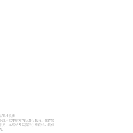
路透社提供。
不應只按本網站內容進行投資。在作出
意見。本網站及其資訊供應商竭力提供
責。