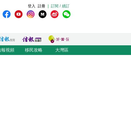
登入
註冊
|
訂閱 / 續訂
信報視頻
移民攻略
大灣區