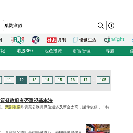
信報
港股360
地產投資
財富管理
專題
11
12
13
14
15
16
17
...
105
 質疑政府有否重視基本法
言。
葉劉淑儀
昨質疑公務員職位過多及薪金太高，謝偉俊稱，「特
出，夏寶龍的講話是想告誡港商，愛國愛港是優良