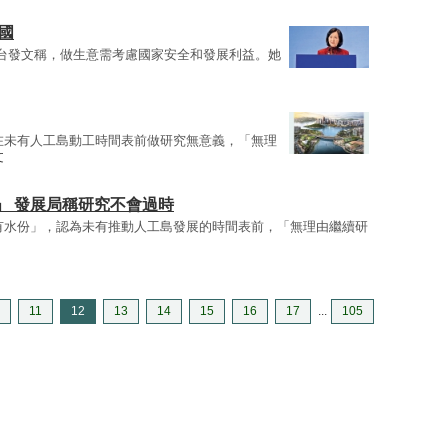
國
台發文稱，做生意需考慮國家安全和發展利益。她
在未有人工島動工時間表前做研究無意義，「無理
文
」 發展局稱研究不會過時
有水份」，認為未有推動人工島發展的時間表前，「無理由繼續研
11
12
13
14
15
16
17
...
105