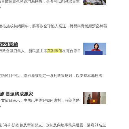
港台數個電視頻道均屬轉播，是否可以削減節目主
文
稅措施或持續兩年，將導致全球陷入衰退，貿易與實體經濟必然萎
體經濟萎縮
。行政會議召集人、新民黨主席
葉劉淑儀
在電台節目
英語節目中說，港府應該制定一系列政策應對，以支持本地經濟。
施 長遠將成贏家
英文節目表示，中國已準備好如何應對，特朗普將
文
去5年外訪次數及牽涉開支。政制及內地事務局透露，港府21名主