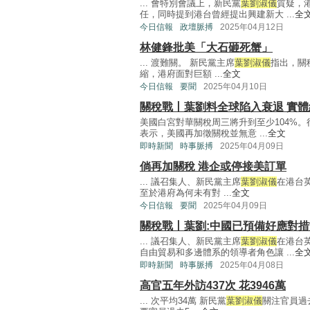
... 會特別會議上，新民黨
葉劉淑儀
質疑，
任，同時提到港台曾經提出興建新大 ...
全
今日信報
政壇脈搏
2025年04月12日
林健鋒批美「大石砸死蟹」
... 渡難關。 新民黨主席
葉劉淑儀
指出，關
縮，港府面對巨額 ...
全文
今日信報
要聞
2025年04月10日
關稅戰丨葉劉料全球陷入衰退 實
美國白宮對華關稅周三將升到至少104%
表示，美國再加徵關稅並無意 ...
全文
即時新聞
時事脈搏
2025年04月09日
倘再加關稅 港企或停接美訂單
... 議召集人、新民黨主席
葉劉淑儀
在港台
至於港府為何未有對 ...
全文
今日信報
要聞
2025年04月09日
關稅戰丨葉劉:中國已預備好應對措
... 議召集人、新民黨主席
葉劉淑儀
在港台
自由貿易和多邊體系的領導者角色讓 ...
全
即時新聞
時事脈搏
2025年04月08日
高官五年外訪437次 花3946萬
... 次平均34萬 新民黨
葉劉淑儀
關注官員過