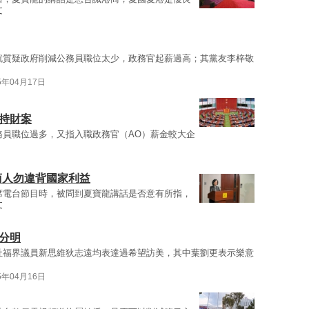
文
就質疑政府削減公務員職位太少，政務官起薪過高；其黨友李梓敬
5年04月17日
持財案
務員職位過多，又指入職政務官（AO）薪金較大企
商人勿違背國家利益
席電台節目時，被問到夏寶龍講話是否意有所指，
文
分明
社福界議員新思維狄志遠均表達過希望訪美，其中葉劉更表示樂意
5年04月16日