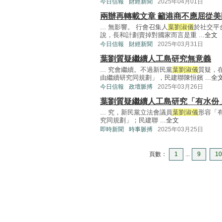
今日信報
財經新聞
2025年04月01日
兩辦再轉載文章 籲港商不應屈從美
... 無影響。 行會召集人
葉劉淑儀
於社交平
說，長和計劃賣掉對國家而言是重 ...
全文
今日信報
財經新聞
2025年03月31日
葉劉質疑繼續人工島研究無意義
... 究會繼續。不過新民黨
葉劉淑儀
質疑，
由繼續研究同規劃」，民建聯陳恒鑌 ...
全
今日信報
政壇脈搏
2025年03月26日
葉劉質疑繼續人工島研究「有水份
... 究，新民黨立法會議員
葉劉淑儀
形容「
究同規劃」；民建聯 ...
全文
即時新聞
時事脈搏
2025年03月25日
頁數：
1
...
9
10