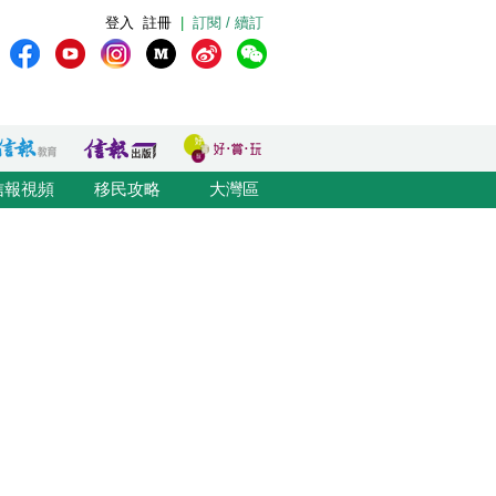
登入
註冊
|
訂閱 / 續訂
信報視頻
移民攻略
大灣區