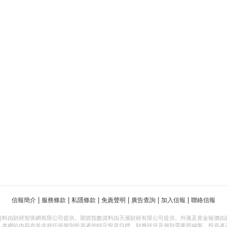
|
|
|
|
|
|
信報簡介
服務條款
私隱條款
免責聲明
廣告查詢
加入信報
聯絡信報
資料由財經智珠網有限公司提供。期貨指數資料由天滙財經有限公司提供。外滙及黃金報價由
，本網站內容亦並非就任何個別投資者的特定投資目標、財務狀況及個別需要而編製。投資者