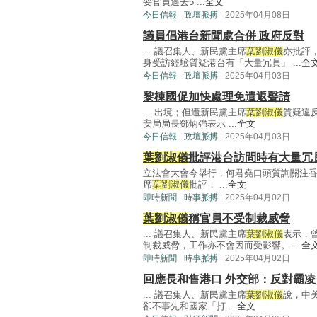
要官員過去5 ...
全文
今日信報
政壇脈搏
2025年04月08日
議員倡港台新聞處合併 政府反對
... 議召集人、新民黨主席
葉劉淑儀
亦批評
身受訪經驗質疑港台有「大量冗員」 ...
全
今日信報
政壇脈搏
2025年04月03日
黎棟國促加快處理免遣返聲請
... 出境；但遭新民黨主席
葉劉淑儀
質疑違
安局局長鄧炳強表示 ...
全文
今日信報
政壇脈搏
2025年04月03日
葉劉淑儀
批評港台訪問時有大量冗
立法會大會今舉行，何君堯口頭質詢關注
席
葉劉淑儀
批評， ...
全文
即時新聞
時事脈搏
2025年04月02日
葉劉淑儀
稱官員不受制裁威脅
... 議召集人、新民黨主席
葉劉淑儀
表示，
制裁威脅，工作亦不會因而受影響。 ...
全
即時新聞
時事脈搏
2025年04月02日
回應長和售港口 外交部：反對霸凌
... 議召集人、新民黨主席
葉劉淑儀
說，中
卻不事先和國家「打 ...
全文