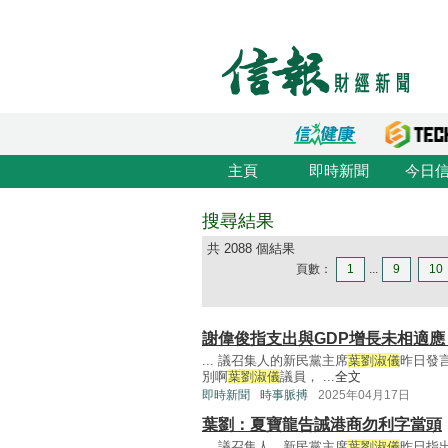
主頁
即時新聞
今日
搜尋結果
共 2088 個結果
頁數：
1
...
9
10
謝偉俊指支出與GDP增長未相適應
... 議召集人的新民黨主席
葉劉淑儀
昨日發
別啊
葉劉淑儀
議員， ...
全文
即時新聞
時事脈搏
2025年04月17日
葉劉：夏寶龍告誡港商勿利字當頭
... 議召集人、新民黨主席
葉劉淑儀
昨日指