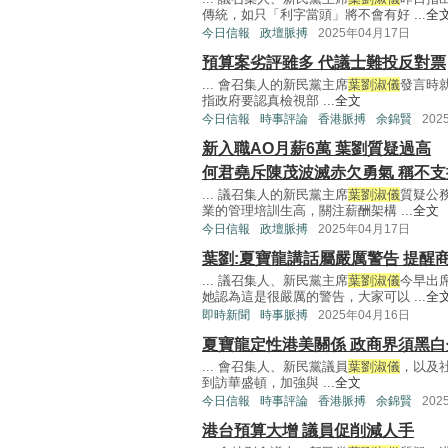
傳統，如只「利字當頭」將不會有好 ...
全
今日信報
政壇脈搏
2025年04月17日
預算案劣評雖多 代議士難投反對票
... 會召集人的新民黨主席
葉劉淑儀
發言時
指政府要認真檢視部 ...
全文
今日信報
時事評論
香港脈搏
余錦賢
202
新入職AO月薪6萬 葉劉質疑過高
何君堯斥陳茂波滅赤欠勇氣 稱不支
... 議召集人的新民黨主席
葉劉淑儀
質疑公
業的管理培訓生高，關注薪酬架構 ...
全文
今日信報
政壇脈搏
2025年04月17日
葉劉:夏寶龍講話屬嚴厲警告 提醒
... 議召集人、新民黨主席
葉劉淑儀
今早出
她認為這是很嚴厲的警告，大家可以 ...
全
即時新聞
時事脈搏
2025年04月16日
夏寶龍定性港美關係 政商界須黑白
... 會召集人、新民黨議員
葉劉淑儀
，以及
到訪華盛頓，加強與 ...
全文
今日信報
時事評論
香港脈搏
余錦賢
202
港台預算大增 議員促削減人手