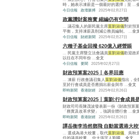
時，她表示凍薪是一個最好的選擇；至 ...
今日信報
政壇脈搏
2025年02月27日
政黨讚財案務實 縮編仍有空間
... 議召集人的新民黨主席
葉劉淑儀
對於預
平衡，支持凍薪及削減公務員編制。 ...
全
今日信報
財經新聞
2025年02月27日
六種子基金回撥 620億入經營賬
... 民黨主席暨立法會議員
葉劉淑儀
歡迎政
以往在不同年份 ...
全文
今日信報
要聞
2025年02月27日
財政預算案2025丨各界回應
... 凍薪 行政會議召集人
葉劉淑儀
指出，全
至於行會成員是否應捐出薪金與市 ...
全文
即時新聞
香港財經
2025年02月26日
財政預算案2025丨葉劉:行會成
財政司司長陳茂波發表新一份《財政預算
「務實及改革求變」，強調全體行會 ...
全
即時新聞
香港財經
2025年02月26日
譚岳衡李浩然鄧飛 自動當選港大校
... 選成為港大校董，取代
葉劉淑儀
、吳秋
任的議員校董。 中大張宇人劉國 ...
全文