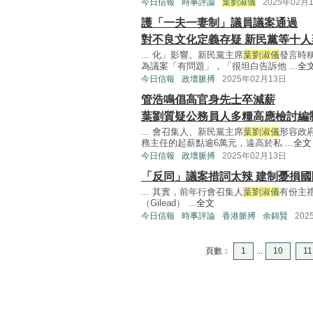
今日信報
時事評論
葉劉淑儀
2025年02月
護「一夫一妻制」議員議案通過
對不良文化定義存疑 新民黨等十人
... 化」影響。新民黨主席
葉劉淑儀
發言時
為議案「有問題」，「很坦白告訴他 ...
全
今日信報
政壇脈搏
2025年02月13日
管浩鳴倡高官身先士卒減薪
葉劉質疑公務員人多糧高應檢討編
... 會召集人、新民黨主席
葉劉淑儀
形容政
務主任的起薪點逾6萬元，遠高於私 ...
全文
今日信報
政壇脈搏
2025年02月13日
「反同」議案措詞太辣 建制憂損國
... 其實，前年行會召集人
葉劉淑儀
有份主禮
（Gilead） ...
全文
今日信報
時事評論
香港脈搏
余錦賢
202
頁數：
1
...
10
11