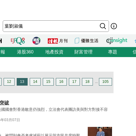
信報
港股360
地產投資
財富管理
專題
12
13
14
15
16
17
18
...
105
突破
美國國會對香港敵意仍強烈，立法會代表團訪美與對方對接不容
5年03月07日
時，被問到會否考慮減薪以展示與市民共度時艱