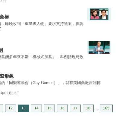
13日
棄權
稱，昨晚收到「重量級人物」要求支持議案，但認
文
制
府薪酬多年來不斷「機械式加薪」，舉例指現時政
際形象
的「同樂運動會（Gay Games）」，就有美國藥廠吉利德
5年02月12日
12
13
14
15
16
17
18
...
105