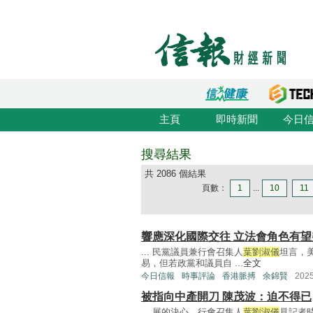
主頁
即時新聞
今日
搜尋結果
共 2086 個結果
頁數：
1
...
10
11
響應深化國際交往 立法會角色有望
... 民黨議員兼行會召集人
葉劉淑儀
坦言，
易，但若政黨和議員自 ...
全文
今日信報
時事評論
香港脈搏
余錦賢
202
被指向中產開刀 陳茂波：迫不得已
... 展的決心。行會召集人
葉劉淑儀
見記者