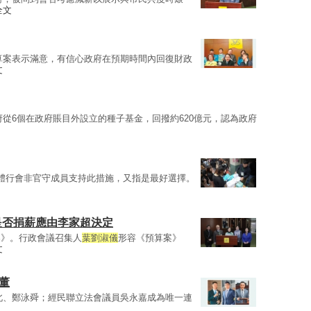
全文
算案表示滿意，有信心政府在預期時間內回復財政
文
府從6個在政府賬目外設立的種子基金，回撥約620億元，認為政府
體行會非官守成員支持此措施，又指是最好選擇。
員是否捐薪應由李家超決定
案》。行政會議召集人
葉劉淑儀
形容《預算案》
文
董
北、鄭泳舜；經民聯立法會議員吳永嘉成為唯一連