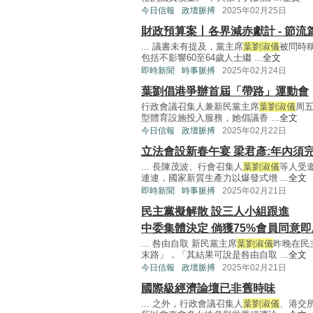
今日信報
政壇脈搏
2025年02月25日
財政預算案丨各界減赤獻計 - 節流
... 議書未有提及，黨主席
葉劉淑儀
被問時
包括不影響60至64歲人士繼 ...
全文
即時新聞
時事脈搏
2025年02月24日
葉劉倡港爭辦首屆「帶路」運動會
行政會議召集人兼新民黨主席
葉劉淑儀
周五
型體育設施投入服務，她倡議香 ...
全文
今日信報
政壇脈搏
2025年02月22日
立法會設新春午宴 梁君彥:年內須
... 長陳茂波、行會召集人
葉劉淑儀
等人受
連連，國家新質生產力以爆發式增 ...
全文
即時新聞
時事脈搏
2025年02月21日
民主黨擬解散 設三人小組跟進
中委集體決定 倘獲75%會員同意
... 咎由自取 新民黨主席
葉劉淑儀
昨晚在民
末路」，「其結果可說是咎由自取 ...
全文
今日信報
政壇脈搏
2025年02月21日
國際級經濟論壇已非舊時味
... 之外，行政會議召集人
葉劉淑儀
、港交