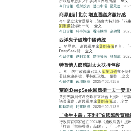
所以愈來愈多女性參與世界經濟論 ...
全文
今日信報
理財投資
逃出中環
區景連
202
商界獻計北京 增直選議席贏好感
今年是立法會選舉年，議會內特別多「花
劉淑儀
就爆出一句 ...
全文
今日信報
時事評論
香港脈搏
余錦賢
202
西洋鬼子破壞中國傳統
... 的歷史。 新民黨主席
葉劉淑儀
直言，「
DeepSeek所 ...
全文
今日信報
副刊文化
嚮往發呆
林創成
202
特首情人節感謝太太扶持包容
... 相」的行政會議召集人
葉劉淑儀
亦不例
着綠色連身裙，手持紅玫瑰。 葉劉 ...
全文
今日信報
政壇脈搏
2025年02月15日
葉劉:DeepSeek回應指一夫一
選委界議員何君堯昨在立法會上提出「守
議員議案，新民黨主席
葉劉淑儀
認 ...
全文
即時新聞
時事脈搏
2025年02月13日
「收生主義」不利打造國際教育樞
行政長官李家超在2024年《施政報告》
「打造『留學香港』品牌」，「 ...
全文