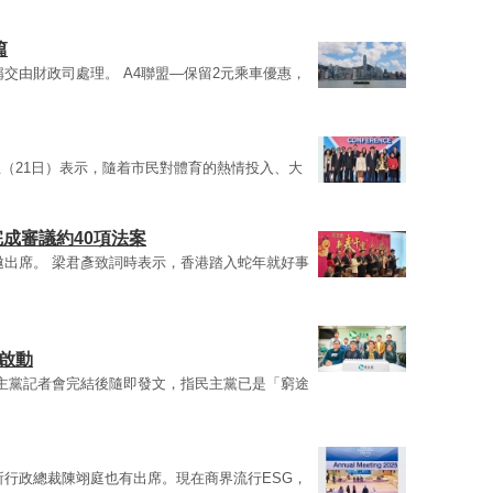
篇
稱交由財政司處理。 A4聯盟—保留2元乘車優惠，
（21日）表示，隨着市民對體育的熱情投入、大
完成審議約40項法案
邀出席。 梁君彥致詞時表示，香港踏入蛇年就好事
即啟動
主黨記者會完結後隨即發文，指民主黨已是「窮途
所行政總裁陳翊庭也有出席。現在商界流行ESG，