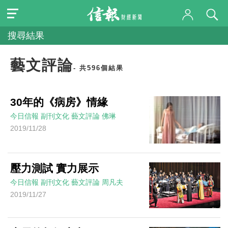
搜尋結果
藝文評論
- 共596個結果
30年的《病房》情緣
今日信報
副刊文化
藝文評論
佛琳
2019/11/28
壓力測試 實力展示
今日信報
副刊文化
藝文評論
周凡夫
2019/11/27