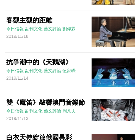
客觀主觀的距離
今日信報
副刊文化
藝文評論
劉偉霖
2019/11/18
抗爭潮中的《天鵝湖》
今日信報
副刊文化
藝文評論
伍家嶸
2019/11/14
雙《魔笛》敲響澳門音樂節
今日信報
副刊文化
藝文評論
周凡夫
2019/11/13
白衣天使綻放俄國異彩