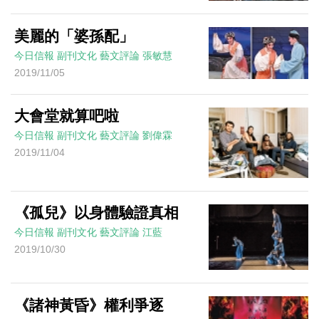
美麗的「婆孫配」
今日信報
副刊文化
藝文評論
張敏慧
2019/11/05
大會堂就算吧啦
今日信報
副刊文化
藝文評論
劉偉霖
2019/11/04
《孤兒》以身體驗證真相
今日信報
副刊文化
藝文評論
江藍
2019/10/30
《諸神黃昏》權利爭逐