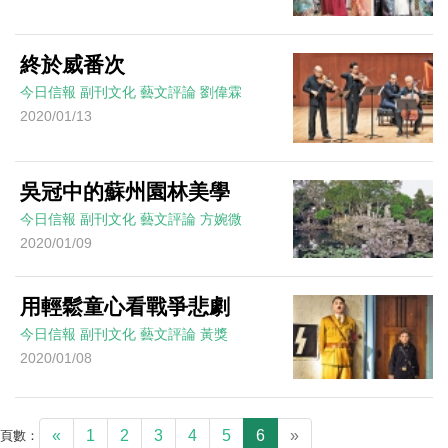
終於威番次
今日信報
副刊文化
藝文評論
劉偉霖
2020/01/13
吳冠中的蘇州園林美學
今日信報
副刊文化
藝文評論
方婉微
2020/01/09
用輕鬆童心看戰爭悲劇
今日信報
副刊文化
藝文評論
黃獎
2020/01/08
«
1
2
3
4
5
6
»
頁數：