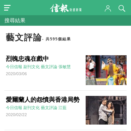
搜尋結果
藝文評論
- 共595個結果
烈魄忠魂在戲中
今日信報
副刊文化
藝文評論
張敏慧
2020/03/06
愛爾蘭人的怨憤與香港局勢
今日信報
副刊文化
藝文評論
江藍
2020/02/22