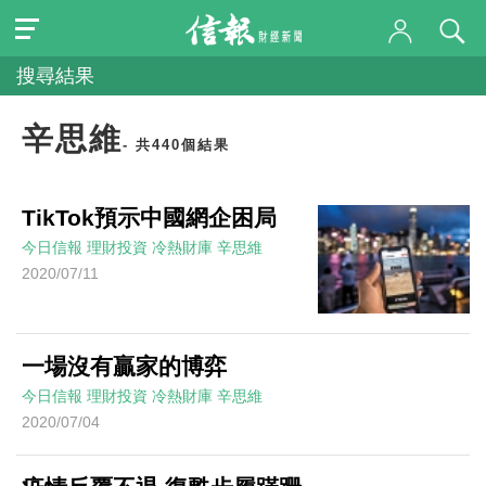
搜尋結果
辛思維
- 共440個結果
TikTok預示中國網企困局
今日信報
理財投資
冷熱財庫
辛思維
2020/07/11
一場沒有贏家的博弈
今日信報
理財投資
冷熱財庫
辛思維
2020/07/04