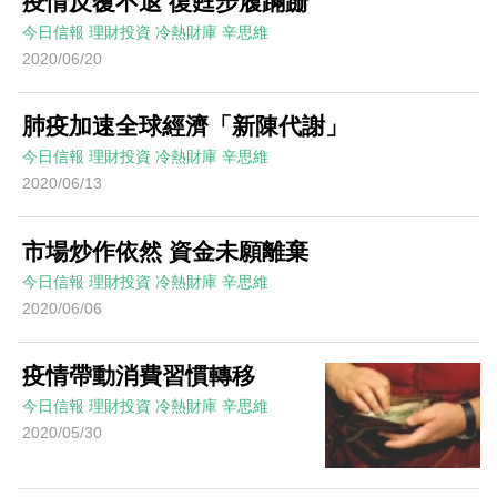
疫情反覆不退 復甦步履蹣跚
今日信報
理財投資
冷熱財庫
辛思維
2020/06/20
肺疫加速全球經濟「新陳代謝」
今日信報
理財投資
冷熱財庫
辛思維
2020/06/13
市場炒作依然 資金未願離棄
今日信報
理財投資
冷熱財庫
辛思維
2020/06/06
疫情帶動消費習慣轉移
今日信報
理財投資
冷熱財庫
辛思維
2020/05/30