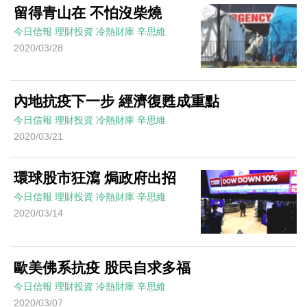
留得青山在 不怕沒柴燒
今日信報
理財投資
冷熱財庫
辛思維
2020/03/28
內地抗疫下一步 經濟復甦成重點
今日信報
理財投資
冷熱財庫
辛思維
2020/03/21
環球股市狂瀉 焗政府出招
今日信報
理財投資
冷熱財庫
辛思維
2020/03/14
歐美佛系抗疫 股民自求多福
今日信報
理財投資
冷熱財庫
辛思維
2020/03/07