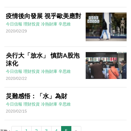
疫情後向發展 視乎歐美應對
今日信報
理財投資
冷熱財庫
辛思維
2020/02/29
央行大「放水」 慎防A股泡
沫化
今日信報
理財投資
冷熱財庫
辛思維
2020/02/22
災難感悟：「水」為財
今日信報
理財投資
冷熱財庫
辛思維
2020/02/15