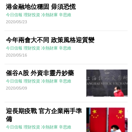
港金融地位穩固 毋須恐慌
今日信報
理財投資
冷熱財庫
辛思維
2020/05/23
今年兩會大不同 政策風格迎質變
今日信報
理財投資
冷熱財庫
辛思維
2020/05/16
催谷A股 外資非靈丹妙藥
今日信報
理財投資
冷熱財庫
辛思維
2020/05/09
迎長期疫戰 官方企業兩手準
備
今日信報
理財投資
冷熱財庫
辛思維