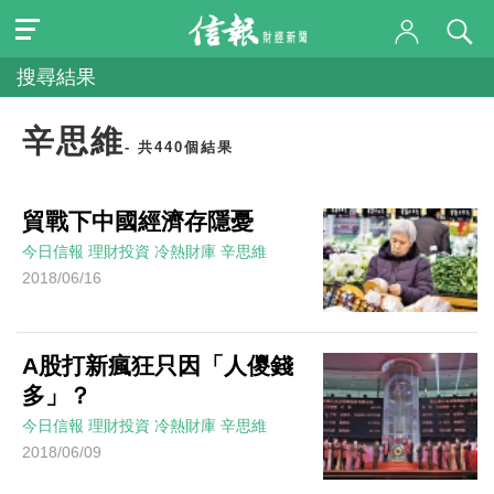
搜尋結果
辛思維
- 共440個結果
貿戰下中國經濟存隱憂
今日信報
理財投資
冷熱財庫
辛思維
2018/06/16
A股打新瘋狂只因「人儍錢
多」？
今日信報
理財投資
冷熱財庫
辛思維
2018/06/09