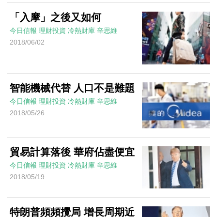
「入摩」之後又如何
今日信報
理財投資
冷熱財庫
辛思維
2018/06/02
智能機械代替 人口不是難題
今日信報
理財投資
冷熱財庫
辛思維
2018/05/26
貿易計算落後 華府佔盡便宜
今日信報
理財投資
冷熱財庫
辛思維
2018/05/19
特朗普頻頻攪局 增長周期近