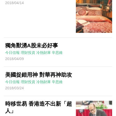
2018/04/14
獨角獸湧A股未必好事
今日信報
理財投資
冷熱財庫
辛思維
2018/04/09
美國捉錯用神 對華再神助攻
今日信報
理財投資
冷熱財庫
辛思維
2018/03/24
時移世易 香港造不出新「超
人」