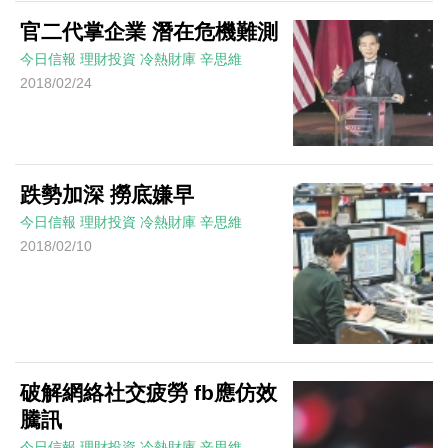
官二代掌企業 潛在危機難測
今日信報
理財投資
冷熱財庫
辛思維
2018/02/24
跌勢加深 撈底嫌早
今日信報
理財投資
冷熱財庫
辛思維
2018/02/10
破解網絡社交疲勞 fb應仿效
騰訊
今日信報
理財投資
冷熱財庫
辛思維