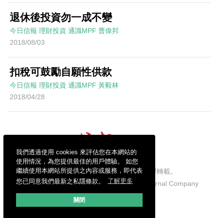
退休後投資勿一成不變
今日信報
理財投資
通識MPF
曹偉邦
2018/08/03
扣稅可鼓勵自願性供款
今日信報
理財投資
通識MPF
黃毅林
2018/04/28
我們透過使用 cookies 來評估您在本網站的
使用情況，為您提供最佳的用戶體驗。 如您
繼續使用本網站所提供之內容或服務，即代表
信報財經新聞有限公司版權所有，不得轉載。
您已同意我們最新之私隱條款。
了解更多
Copyright © 2026 Hong Kong Economic Journal Company
Limited. All rights reserved.
關閉