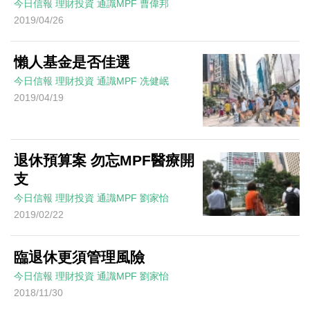
今日信報
理財投資
通識MPF
曹偉邦
2019/04/26
懶人基金是否佳選
今日信報
理財投資
通識MPF
冼健岷
2019/04/19
退休預算案 勿忘MPF醫療開
支
今日信報
理財投資
通識MPF
劉家怡
2019/02/22
臨退休更須管理風險
今日信報
理財投資
通識MPF
劉家怡
2018/11/30