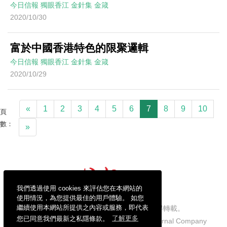
今日信報
獨眼香江
金針集
金箴
2020/10/30
富於中國香港特色的限聚邏輯
今日信報
獨眼香江
金針集
金箴
2020/10/29
«
1
2
3
4
5
6
7
8
9
10
頁
數：
»
我們透過使用 cookies 來評估您在本網站的
使用情況，為您提供最佳的用戶體驗。 如您
繼續使用本網站所提供之內容或服務，即代表
信報財經新聞有限公司版權所有，不得轉載。
您已同意我們最新之私隱條款。
了解更多
Copyright © 2026 Hong Kong Economic Journal Company