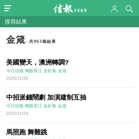
搜尋結果
金箴
- 共963個結果
美國變天，澳洲轉調?
今日信報
獨眼香江
金針集
金箴
2020/11/25
中招派錢鬧劇 加演建制互抽
今日信報
獨眼香江
金針集
金箴
2020/11/24
馬照跑 舞難跳