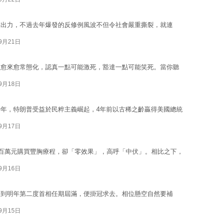
又出力，不過去年爆發的反修例風波不但令社會嚴重撕裂，就連
09月21日
象愈來愈常態化，認真一點可能激死，豁達一點可能笑死。當你聽
09月18日
年，特朗普受益於民粹主義崛起，4年前以古稀之齡贏得美國總統
09月17日
擲百萬元購買豐胸療程，卻「零效果」，高呼「中伏」。相比之下，
09月16日
不到明年第二度首相任期屆滿，便掛冠求去。相位懸空自然要補
09月15日