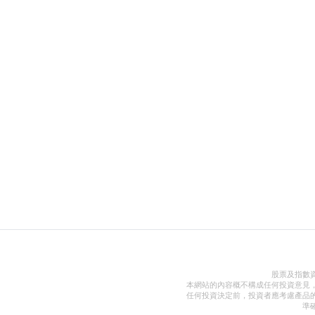
股票及指數
本網站的內容概不構成任何投資意見
任何投資決定前，投資者應考慮產品
準