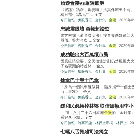
旅遊會籍vs旅遊氣泡
《警訊》話齋，騙徒嘅手法真係層出不窮
稱只需付1萬元年 ...
全文
今日信報
獨眼香江
金針集
金箴
2020年
忠誠震股壇 勇毅超證監
警方根據《港區國安法》搜查壹傳媒總部大
股價。警方今次 ...
全文
今日信報
獨眼香江
金針集
金箴
2020年
成功驗出六百萬壞市民
因應疫情需要，全民檢測計劃仍然風風火
了名硬頸的特首林 ...
全文
今日信報
獨眼香江
金針集
金箴
2020年
擒拿巴士與士巴拿
「身為一個汽車維修員， 隨身攜帶一個士
白，在202 ...
全文
今日信報
獨眼香江
金針集
金箴
2020年
緩和民怨換掉林鄭 取信鱷類用李小
... 加；八月二十六日本報
金箴
的「金針集」
看好李小加 ...
全文
今日信報
時事評論
林行止專欄
林行止
2
七嘴八舌摧殘司法獨立