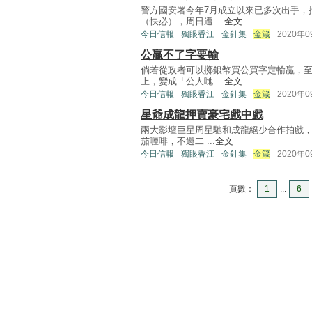
警方國安署今年7月成立以來已多次出手，
（快必），周日遭 ...
全文
今日信報
獨眼香江
金針集
金箴
2020年
公贏不了字要輸
倘若從政者可以擲銀幣買公買字定輸贏，
上，變成「公人哋 ...
全文
今日信報
獨眼香江
金針集
金箴
2020年
星爺成龍押賣豪宅戲中戲
兩大影壇巨星周星馳和成龍絕少合作拍戲，
茄喱啡，不過二 ...
全文
今日信報
獨眼香江
金針集
金箴
2020年
頁數：
1
...
6