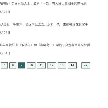
拘捕數十名民主派人士，最新「中箭」有人民力量副主席譚得志
09月08日
至少還有一半勝算，境況未至太差。然而，萬一主動權落在對家手
09月07日
N年來就只有《玻璃樽》和《喜劇之王》兩齣，分別客串軍裝警與
09月04日
7
8
9
10
11
12
13
14
...
49