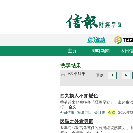
主頁
即時新聞
今日
搜尋結果
共 963 個結果
頁數：
1
...
6
西九換人不如變色
香港近來好像很多「驛馬星動」，繼終審法院非
行 ...
全文
今日信報
獨眼香江
金針集
金箴
2020年
民調之外看勇氣
今年初成功當選連任的台灣總統蔡英文，
無兩。不過昨天由 ...
全文