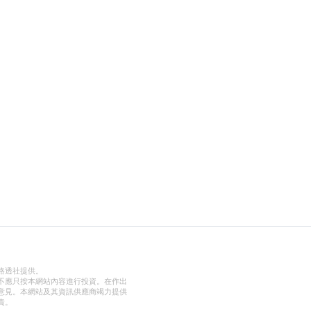
路透社提供。
不應只按本網站內容進行投資。在作出
意見。本網站及其資訊供應商竭力提供
責。