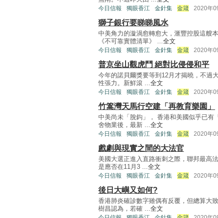
今日信報
獨眼香江
金針集
金箴
2020年
獅子銀行要睇睇風水
中美角力的漩渦愈轉愈大，滙豐控股這艘
《不可靠實體清單》 ...
全文
今日信報
獨眼香江
金針集
金箴
2020年
普京坐山觀虎鬥 絕對比侵侵和平
今年的諾貝爾獎要等到12月才揭曉，不過
性張力。新鮮滾 ...
全文
今日信報
獨眼香江
金針集
金箴
2020年
竹篙灣天馬行空建「再教育樂園」
中美尚未「脫鈎」， 香港和美國似乎已有
舍物業後，最新 ...
全文
今日信報
獨眼香江
金針集
金箴
2020年
戲劇與現實之間的大法官
美國大選正進入直路衝刺之際，聯邦最高
是應否在11月3 ...
全文
今日信報
獨眼香江
金針集
金箴
2020年
後日大嶼又如何?
香港肺炎確診數字雖偶有反覆，但總算大致
樹昌認為，若確 ...
全文
今日信報
獨眼香江
金針集
金箴
2020年