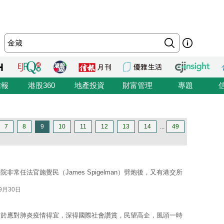
信報
港股360
地產投資
財富管理
專題
7
8
9
10
11
12
13
14
...
49
常任法官施覺民（James Spigelman）劈炮後，又有港交所
09月30日
由於應對肺炎疫情得宜，深得國際社會讚賞，民望高企，風頭一時