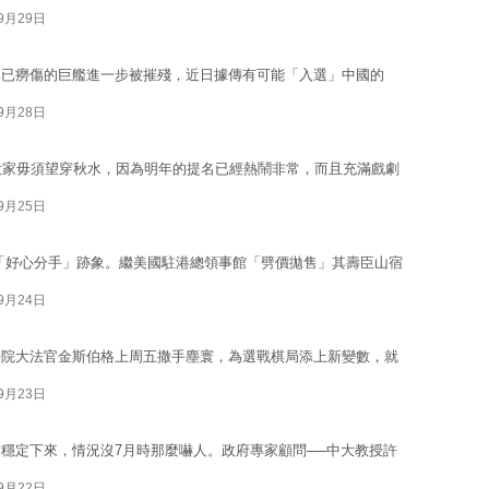
09月29日
本已癆傷的巨艦進一步被摧殘，近日據傳有可能「入選」中國的
09月28日
大家毋須望穿秋水，因為明年的提名已經熱鬧非常，而且充滿戲劇
09月25日
「好心分手」跡象。繼美國駐港總領事館「劈價拋售」其壽臣山宿
09月24日
法院大法官金斯伯格上周五撒手塵寰，為選戰棋局添上新變數，就
09月23日
穩定下來，情況沒7月時那麼嚇人。政府專家顧問──中大教授許
09月22日