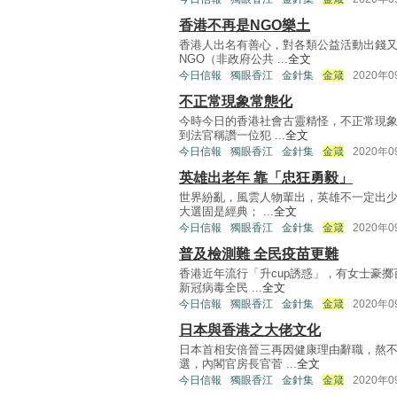
香港不再是NGO樂土
香港人出名有善心，對各類公益活動出錢
NGO（非政府公共 ...
全文
今日信報
獨眼香江
金針集
金箴
2020年
不正常現象常態化
今時今日的香港社會古靈精怪，不正常現
到法官稱讚一位犯 ...
全文
今日信報
獨眼香江
金針集
金箴
2020年
英雄出老年 靠「忠狂勇毅」
世界紛亂，風雲人物輩出，英雄不一定出少
大選固是經典； ...
全文
今日信報
獨眼香江
金針集
金箴
2020年
普及檢測難 全民疫苗更難
香港近年流行「升cup誘惑」，有女士豪
新冠病毒全民 ...
全文
今日信報
獨眼香江
金針集
金箴
2020年
日本與香港之大佬文化
日本首相安倍晉三再因健康理由辭職，熬
選，內閣官房長官菅 ...
全文
今日信報
獨眼香江
金針集
金箴
2020年