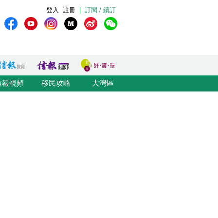
登入
註冊
|
訂閱 / 續訂
信報視頻
移民攻略
大灣區