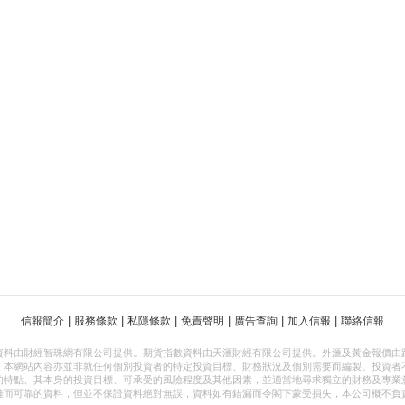
|
|
|
|
|
|
信報簡介
服務條款
私隱條款
免責聲明
廣告查詢
加入信報
聯絡信報
資料由財經智珠網有限公司提供。期貨指數資料由天滙財經有限公司提供。外滙及黃金報價由
，本網站內容亦並非就任何個別投資者的特定投資目標、財務狀況及個別需要而編製。投資者
的特點、其本身的投資目標、可承受的風險程度及其他因素，並適當地尋求獨立的財務及專業
確而可靠的資料，但並不保證資料絕對無誤，資料如有錯漏而令閣下蒙受損失，本公司概不負