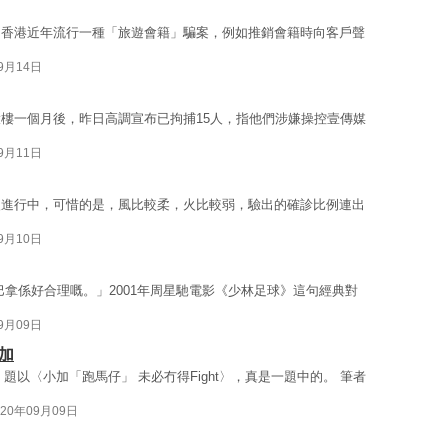
。香港近年流行一種「旅遊會籍」騙案，例如推銷會籍時向客戶聲
09月14日
樓一個月後，昨日高調宣布已拘捕15人，指他們涉嫌操控壹傳媒
09月11日
火進行中，可惜的是，風比較柔，火比較弱，驗出的確診比例連出
09月10日
巴拿係好合理嘅。」2001年周星馳電影《少林足球》這句經典對
09月09日
加
題以〈小加「跑馬仔」 未必冇得Fight〉，真是一題中的。 筆者
020年09月09日