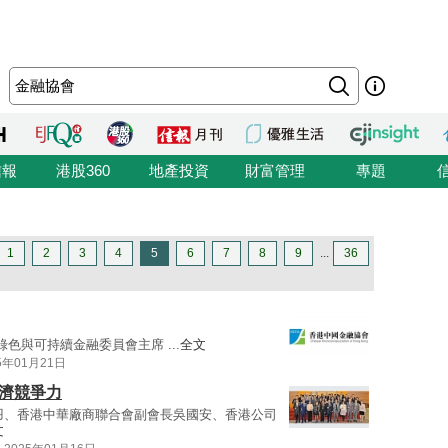
信報
港股360
地產投資
財富管理
專題
1
2
3
4
5
6
7
8
9
...
36
色與可持續金融委員會主席 ...
全文
5年01月21日
經濟競爭力
羽、香港中華廠商聯合會副會長吳國安、香港公司
文