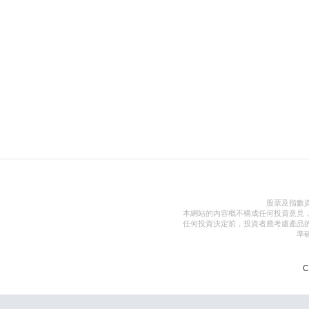
股票及指數
本網站的內容概不構成任何投資意見
任何投資決定前，投資者應考慮產品
準
C