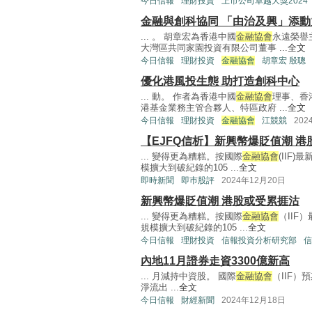
今日信報
理財投資
上市公司卓越大獎2024
金融與創科協同 「由治及興」添動
... 。 胡章宏為香港中國
金融協會
永遠榮譽
大灣區共同家園投資有限公司董事 ...
全文
今日信報
理財投資
金融協會
胡章宏 殷聰
優化港風投生態 助打造創科中心
... 動。 作者為香港中國
金融協會
理事、香
港基金業務主管合夥人、特區政府 ...
全文
今日信報
理財投資
金融協會
江競競
202
【EJFQ信析】新興幣爆貶值潮 
... 變得更為糟糕。按國際
金融協會
(IIF
模擴大到破紀錄的105 ...
全文
即時新聞
即巿股評
2024年12月20日
新興幣爆貶值潮 港股或受累捱沽
... 變得更為糟糕。按國際
金融協會
（IIF
規模擴大到破紀錄的105 ...
全文
今日信報
理財投資
信報投資分析研究部
信
內地11月證券走資3300億新高
... 月減持中資股。 國際
金融協會
（IIF）
淨流出 ...
全文
今日信報
財經新聞
2024年12月18日