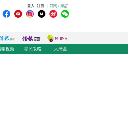
登入
註冊
|
訂閱 / 續訂
信報視頻
移民攻略
大灣區