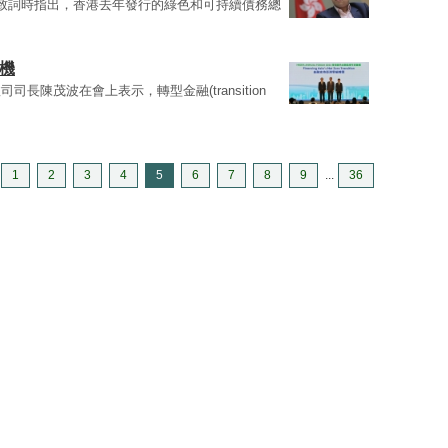
致詞時指出，香港去年發行的綠色和可持續債務總
機
長陳茂波在會上表示，轉型金融(transition
1
2
3
4
5
6
7
8
9
...
36