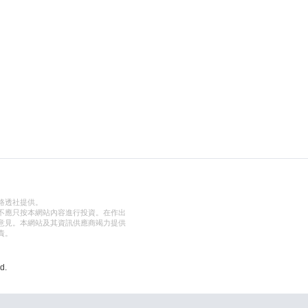
路透社提供。
不應只按本網站內容進行投資。在作出
意見。本網站及其資訊供應商竭力提供
責。
d.