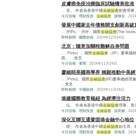
皮膚癌免疫治療臨床試驗獲美批准
... 音。 作者為香港中國
金融協會
創會理事
今日信報
理財投資
金融協會
謝炯全
202
發展中國家去年債務開支創新高破1
... 升8%。 另外，國際
金融協會
(The Instit
即時新聞
國際財經
2024年12月04日
北京：隨意加關稅難解自身問題
... Pinto）、國際
金融協會
（IIF）董事總經
面。 ...
全文
今日信報
要聞
2024年11月29日
廖岷晤美國商學界 稱願推動中美
... Pinto)、國際
金融協會
(IIF)董事總經理
...
全文
即時新聞
中國財經
2024年11月28日
港建國際教育樞紐 為經濟注活力
... 位。 作者為香港中國
金融協會
理事、香港
今日信報
理財投資
金融協會
張奕敏
202
深化互聯互通鞏固港金融中心地位
... 礎。 作者為香港中國
金融協會
副主席、國
今日信報
理財投資
金融協會
祁海英
202