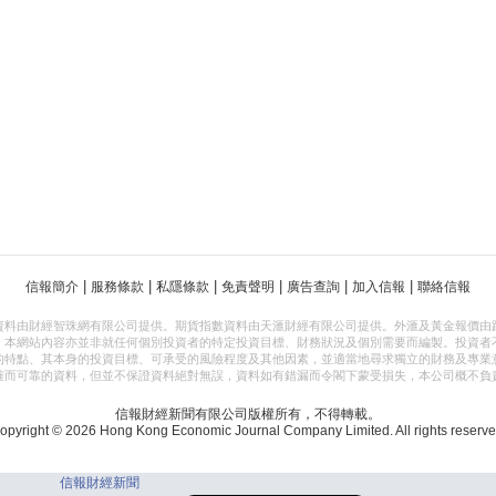
|
|
|
|
|
|
信報簡介
服務條款
私隱條款
免責聲明
廣告查詢
加入信報
聯絡信報
資料由財經智珠網有限公司提供。期貨指數資料由天滙財經有限公司提供。外滙及黃金報價由
，本網站內容亦並非就任何個別投資者的特定投資目標、財務狀況及個別需要而編製。投資者
的特點、其本身的投資目標、可承受的風險程度及其他因素，並適當地尋求獨立的財務及專業
確而可靠的資料，但並不保證資料絕對無誤，資料如有錯漏而令閣下蒙受損失，本公司概不負
信報財經新聞有限公司版權所有，不得轉載。
opyright © 2026 Hong Kong Economic Journal Company Limited. All rights reserve
信報財經新聞