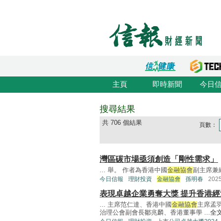
主頁
即時新聞
今日
搜尋結果
共 706 個結果
頁數：
灣區碳市場亟須創造「剛性需求」
... 舉。 作者為香港中國
金融協會
副主席兼綠
今日信報
理財投資
金融協會
孫明春
202
表現卓越企業勇奪大獎 提升香港
... 主席范仁達、香港中國
金融協會
主席孟
治理公會副會長鄒兆麟、香港董事學 ...
全