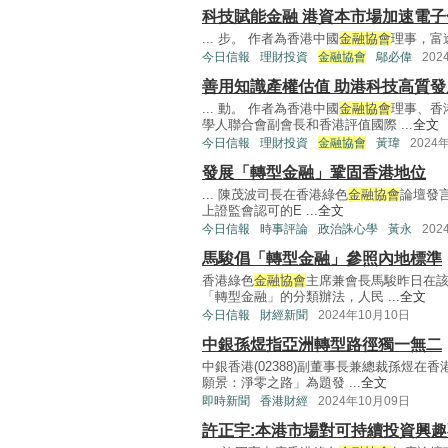
科技賦能金融 港資本市場加速電子
... 步。 作者為香港中國
金融協會
理事，富途
今日信報
理財投資
金融協會
鄔必偉
202
善用知識產權估值 助港科技高質發
... 動。 作者為香港中國
金融協會
理事、香
學人聯合會副會長和香港評值國際 ...
全文
今日信報
理財投資
金融協會
黃瑋
2024
發展「轉型金融」鞏固香港地位
... 陳茂波司長在香港綠色
金融協會
論壇發
上證監會認可的E ...
全文
今日信報
時事評論
政治誅心學
黃永
202
馬駿倡「轉型金融」參照內地標準
香港綠色
金融協會
主席兼會長馬駿昨日在該
「轉型金融」的分類辦法，人民 ...
全文
今日信報
財經新聞
2024年10月10日
中銀孫煜指亞洲轉型路徑獨一無二
中銀香港(02388)副董事長兼總裁孫煜在香
願景：淨零之路」為題發 ...
全文
即時新聞
香港財經
2024年10月09日
許正宇:本港市場對可持續投資興