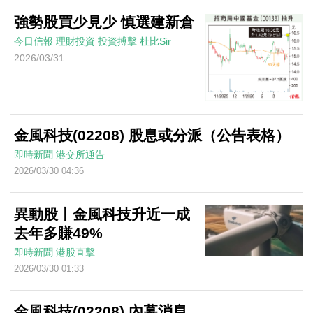
強勢股買少見少 慎選建新倉
今日信報
理財投資
投資搏擊
杜比Sir
2026/03/31
金風科技(02208) 股息或分派（公告表格）
即時新聞
港交所通告
2026/03/30 04:36
異動股丨金風科技升近一成
去年多賺49%
即時新聞
港股直擊
2026/03/30 01:33
金風科技(02208) 內幕消息