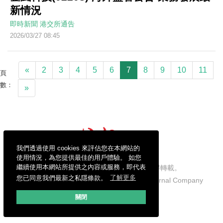
新情況
即時新聞
港交所通告
2026/03/27 08:45
«
2
3
4
5
6
7
8
9
10
11
頁
數：
»
我們透過使用 cookies 來評估您在本網站的
使用情況，為您提供最佳的用戶體驗。 如您
繼續使用本網站所提供之內容或服務，即代表
信報財經新聞有限公司版權所有，不得轉載。
您已同意我們最新之私隱條款。
了解更多
Copyright © 2026 Hong Kong Economic Journal Company
Limited. All rights reserved.
關閉