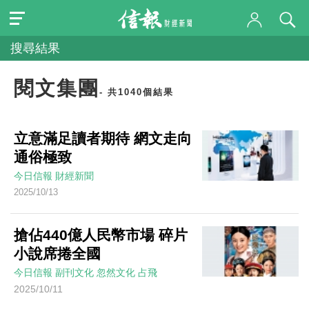
搜尋結果
閱文集團
- 共1040個結果
立意滿足讀者期待 網文走向
通俗極致
今日信報
財經新聞
2025/10/13
搶佔440億人民幣市場 碎片
小說席捲全國
今日信報
副刊文化
忽然文化
占飛
2025/10/11