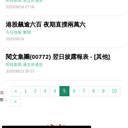
即時新聞
港交所通告
2025/08/18 07:06
港股飆逾六百 夜期直撲兩萬六
今日信報
要聞
2025/08/14
閱文集團(00772) 翌日披露報表 - [其他]
即時新聞
港交所通告
2025/08/13 05:57
«
1
2
3
4
5
6
7
8
9
10
頁
數：
»