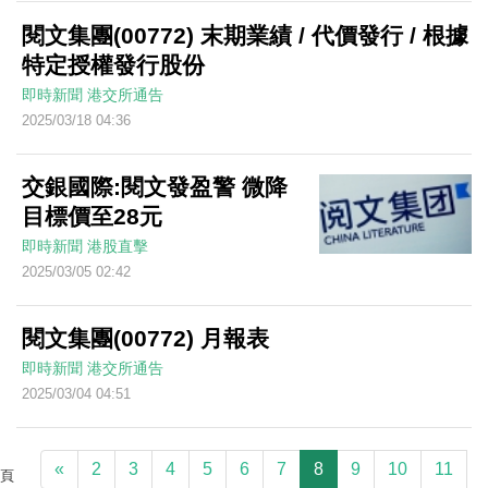
閱文集團(00772) 末期業績 / 代價發行 / 根據
特定授權發行股份
即時新聞
港交所通告
2025/03/18 04:36
交銀國際:閱文發盈警 微降
目標價至28元
即時新聞
港股直擊
2025/03/05 02:42
閱文集團(00772) 月報表
即時新聞
港交所通告
2025/03/04 04:51
«
2
3
4
5
6
7
8
9
10
11
頁