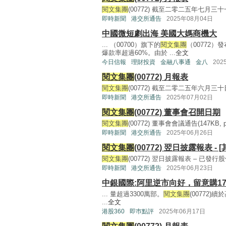
閱文集團
(00772) 截至二零二五年七月三十一
即時新聞
港交所通告
2025年08月04日
中國微短劇出海 美國大媽商機大
... （00700）旗下的
閱文集團
（00772
爆款率超過60%。由於 ...
全文
今日信報
理財投資
金融八事通
金八
202
閱文集團
(00772) 月報表
閱文集團
(00772) 截至二零二五年六月三十日
即時新聞
港交所通告
2025年07月02日
閱文集團
(00772) 董事會召開日期
閱文集團
(00772) 董事會會議通告(147KB, pdf
即時新聞
港交所通告
2025年06月26日
閱文集團
(00772) 翌日披露報表 - [
閱文集團
(00772) 翌日披露報表 – 已發行股份變動
即時新聞
港交所通告
2025年06月23日
中銀國際:阿里逆市向好，留意購1721
... 量超過3300萬部。
閱文集團
(00772
...
全文
港股360
即巿點評
2025年06月17日