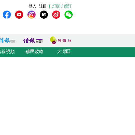
登入
註冊
|
訂閱 / 續訂
信報視頻
移民攻略
大灣區