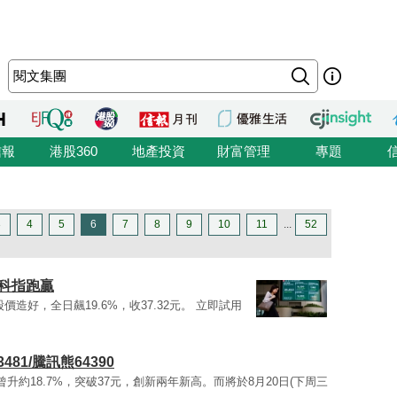
信報
港股360
地產投資
財富管理
專題
3
4
5
6
7
8
9
10
11
...
52
 科指跑贏
後股價造好，全日飆19.6%，收37.32元。 立即試用
81/騰訊熊64390
72)曾升約18.7%，突破37元，創新兩年新高。而將於8月20日(下周三