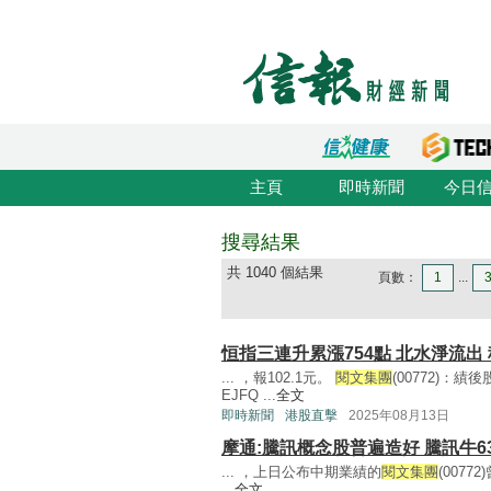
主頁
即時新聞
今日
搜尋結果
共 1040 個結果
頁數：
1
...
恒指三連升累漲754點 北水淨流出
... ，報102.1元。
閱文集團
(00772)：績
EJFQ ...
全文
即時新聞
港股直擊
2025年08月13日
摩通:騰訊概念股普遍造好 騰訊牛634
... ，上日公布中期業績的
閱文集團
(007
...
全文