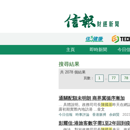
主頁
即時新聞
今日
搜尋結果
共 2078 個結果
頁數：
1
...
77
78
通關配額未明朗 商界冀循序漸加
... 具體說明。政務司司長
陳國基
昨天在網
露初期實際內地訪港 ...
全文
今日信報
時事評論
香港脈搏
余錦賢
202
彭耀佳:港旅客數字需1至2年回到
... 做法。對於政務司司長
陳國基
表示，政