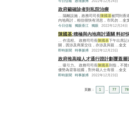
今日信報
政壇脈搏
2022年12月24日
政府籲確診者到私院治療
... 隔離設施，政務司司長
陳國基
被問到香
內地商討，相信很快有消息，市民勿 ...
全
今日信報
獨眼香江
獨眼
2022年12月24日
陳國基
:積極與內地商討通關 料好
... 作流程。 政務司司長
陳國基
下午出席記
關，因涉及商業交往，亦涉及與親 ...
全文
即時新聞
時事脈搏
2022年12月23日
政府推高端人才通行證計劃覆蓋層
... 吸引力。 政務司司長
陳國基
則指，不贊
優勢為背靠祖國，對外籍人士有很 ...
全文
即時新聞
時事脈搏
2022年12月23日
頁數：
1
...
77
78