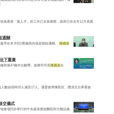
文
領為香港「搶人才」的工作已全面展開，政府已在去年12月底展
段通關
取最早在本月8日實施與內地首階段通關。
陳國基
安法下重責
4條和第47條作出解釋。政務司司長
陳國基
在
員人數由現時20人減至17人。選委會界陳凱欣、體演文出界霍啟
移交儀式
三地會場同步舉行的中央援港應急醫院和方艙設施