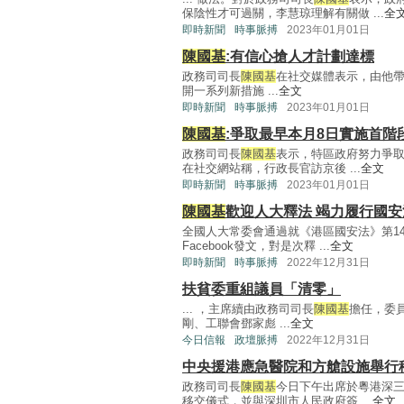
保陰性才可過關，李慧琼理解有關做 ...
全
即時新聞
時事脈搏
2023年01月01日
陳國基
:有信心搶人才計劃達標
政務司司長
陳國基
在社交媒體表示，由他帶
開一系列新措施 ...
全文
即時新聞
時事脈搏
2023年01月01日
陳國基
:爭取最早本月8日實施首階
政務司司長
陳國基
表示，特區政府努力爭
在社交網站稱，行政長官訪京後 ...
全文
即時新聞
時事脈搏
2023年01月01日
陳國基
歡迎人大釋法 竭力履行國
全國人大常委會通過就《港區國安法》第1
Facebook發文，對是次釋 ...
全文
即時新聞
時事脈搏
2022年12月31日
扶貧委重組議員「清零」
... ，主席續由政務司司長
陳國基
擔任，委
剛、工聯會鄧家彪 ...
全文
今日信報
政壇脈搏
2022年12月31日
中央援港應急醫院和方艙設施舉行
政務司司長
陳國基
今日下午出席於粵港深
移交儀式，並與深圳市人民政府簽 ...
全文