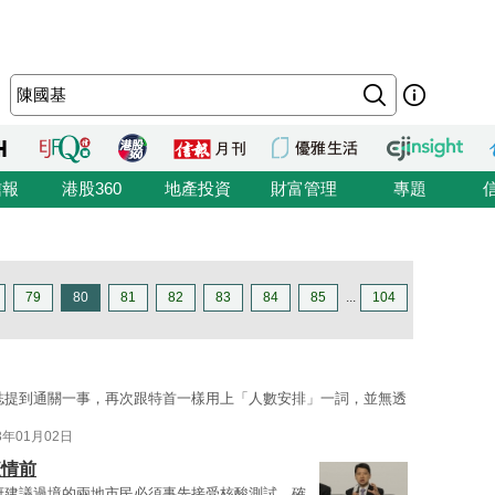
信報
港股360
地產投資
財富管理
專題
79
80
81
82
83
84
85
...
104
誌提到通關一事，再次跟特首一樣用上「人數安排」一詞，並無透
3年01月02日
疫情前
府建議過境的兩地市民必須事先接受核酸測試，確