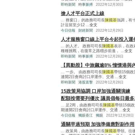
即時新聞
時事脈搏
2022年12月30日
搶人才平台正式上線
... 務窗口」的政務司司長
陳國基
強調，有
計逗留至少12 ...
全文
今日信報
財經新聞
2022年12月29日
人才服務窗口線上平台今起投入運
... 的人才。 政務司司長
陳國基
表示，在政
種種挑戰，在復常之路穩步前進， ...
全文
即時新聞
時事脈搏
2022年12月28日
【異動股】中旅飆逾8% 憧憬港與
... 一步。 由政務司司長
陳國基
帶領15個
連開2日會商討口岸運作、交通 ...
全文
即時新聞
港股直擊
2022年12月28日
15政策局協調 口岸加強通關演練
配額按需要列優次 議員倡每日最多
... 足2周，由政務司司長
陳國基
帶領15個
期連開2日會商討口岸運作、交通 ...
全文
今日信報
獨眼香江
獨眼
2022年12月28日
通關早過預期 加強準備應對副作用
... 政策局，由政務司司長
陳國基
帶領。往