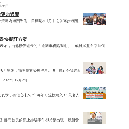
文
月28日
前逐步通關
政策局為通關準備，目標是在1月中之前逐步通關。
盡快擬訂方案
ook表示，由他擔任組長的「通關事務協調組」，成員涵蓋全部15個
測6月呈陽，揭開高官染疫序幕。 8月輪到勞福局副
2022年12月24日
表示，有信心未來3年每年可達標輸入3.5萬名人
針對部門首長的網上詐騙事件卻持續出現，最新發