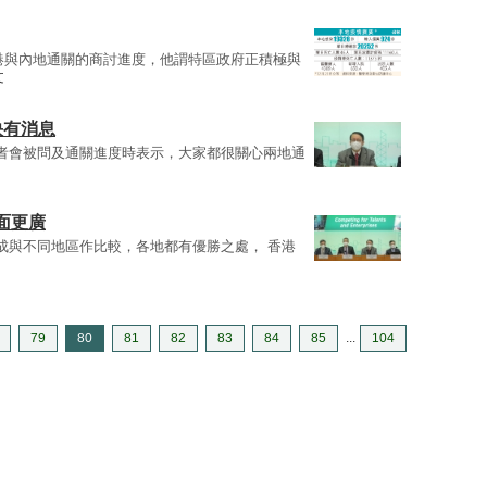
港與內地通關的商討進度，他謂特區政府正積極與
文
快有消息
者會被問及通關進度時表示，大家都很關心兩地通
面更廣
成與不同地區作比較，各地都有優勝之處， 香港
79
80
81
82
83
84
85
...
104