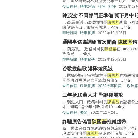
來，國家衞健委不旋踵便公布一月八 ...
全
今日信報
時事評論
社評
社評
2022年12
陳茂波:不同部門正準備 冀下月中
... 高層會議，政務司司長
陳國基
統籌不同
陳茂波指出，如特首所說，本港 ...
全文
即時新聞
時事脈搏
2022年12月26日
通關事務協調組首次開會
陳國基
稱
... 前落實。 政務司司長
陳國基
在Faceb
政策局。 ...
全文
即時新聞
時事脈搏
2022年12月25日
谷歌搜錯歌 港隊捲風波
... 國衞與時任特首辦主任
陳國基
的核酸檢
局長何啟明與金管局總裁余偉文 ...
全文
今日信報
政壇脈搏
2022大事回顧──政治篇
三年搶10萬人才 聖誕後開攻
... 勞動人口，政務司司長
陳國基
於記者會上
才，粗略估計3年能吸引逾10 ...
全文
今日信報
要聞
2022年12月24日
詐騙廣告偽冒
陳國基
推銷虛幣
新一屆政府致力在網絡搶佔輿論陣地，惟
現政務司司長
陳國基
被偽冒推廣加 ...
全文