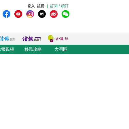
登入
註冊
|
訂閱 / 續訂
信報視頻
移民攻略
大灣區