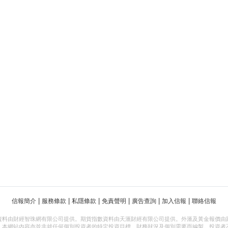
|
|
|
|
|
|
信報簡介
服務條款
私隱條款
免責聲明
廣告查詢
加入信報
聯絡信報
資料由財經智珠網有限公司提供。期貨指數資料由天滙財經有限公司提供。外滙及黃金報價由
，本網站內容亦並非就任何個別投資者的特定投資目標、財務狀況及個別需要而編製。投資者