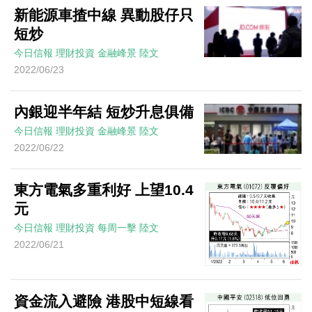
新能源車揸中線 異動股仔只
短炒
今日信報
理財投資
金融峰景
陸文
2022/06/23
內銀迎半年結 短炒升息俱備
今日信報
理財投資
金融峰景
陸文
2022/06/22
東方電氣多重利好 上望10.4
元
今日信報
理財投資
每周一擊
陸文
2022/06/21
資金流入避險 港股中短線看