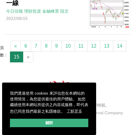
一線
今日信報
理財投資
金融峰景
陸文
2022/06/15
«
6
7
8
9
10
11
12
13
14
頁
數：
15
»
我們透過使用 cookies 來評估您在本網站的
使用情況，為您提供最佳的用戶體驗。 如您
繼續使用本網站所提供之內容或服務，即代表
信報財經新聞有限公司版權所有，不得轉載。
您已同意我們最新之私隱條款。
了解更多
Copyright © 2026 Hong Kong Economic Journal Company
Limited. All rights reserved.
關閉