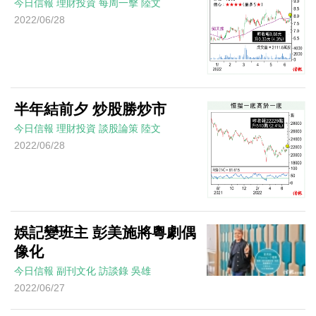
今日信報
理財投資
每周一擊
陸文
2022/06/28
半年結前夕 炒股勝炒市
今日信報
理財投資
談股論策
陸文
2022/06/28
娛記變班主 彭美施將粵劇偶
像化
今日信報
副刊文化
訪談錄
吳雄
2022/06/27