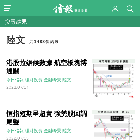
搜尋結果
陸文
- 共1488個結果
港股拉鋸候數據 航空板塊博
通關
今日信報
理財投資
金融峰景
陸文
2022/07/14
恒指短期呈超賣 強勢股回調
尾聲
今日信報
理財投資
金融峰景
陸文
2022/07/13