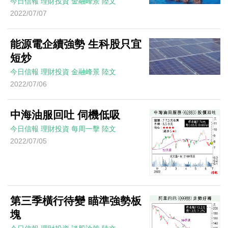
今日信報
理財投資
金融峰景
陸文
2022/07/07
能源電企續強勢 生科股只宜
短炒
今日信報
理財投資
金融峰景
陸文
2022/07/06
中海油服回吐 伺機低吸
今日信報
理財投資
每周一擊
陸文
2022/07/05
第三季橫行待變 瞄準強勢板
塊