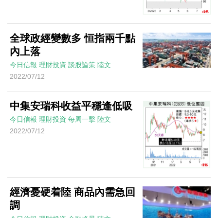
全球政經變數多 恒指兩千點
內上落
今日信報
理財投資
談股論策
陸文
2022/07/12
中集安瑞科收益平穩逢低吸
今日信報
理財投資
每周一擊
陸文
2022/07/12
經濟憂硬着陸 商品內需急回
調