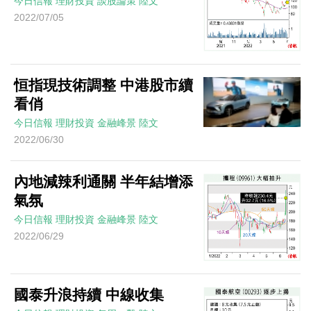
今日信報
理財投資
談股論策
陸文
2022/07/05
恒指現技術調整 中港股市續
看俏
今日信報
理財投資
金融峰景
陸文
2022/06/30
內地減辣利通關 半年結增添
氣氛
今日信報
理財投資
金融峰景
陸文
2022/06/29
國泰升浪持續 中線收集