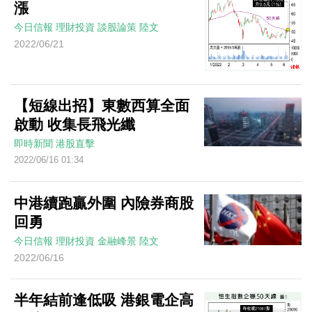
漲
今日信報
理財投資
談股論策
陸文
2022/06/21
【短線出招】東數西算全面
啟動 收集長飛光纖
即時新聞
港股直擊
2022/06/16 01:34
中港續跑贏外圍 內險券商股
回勇
今日信報
理財投資
金融峰景
陸文
2022/06/16
半年結前逢低吸 港銀電企高