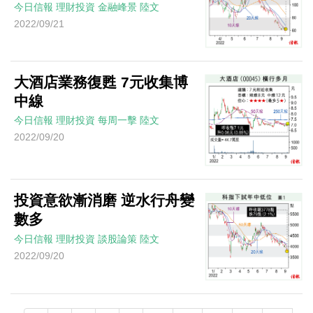
今日信報
理財投資
金融峰景
陸文
2022/09/21
大酒店業務復甦 7元收集博
中線
今日信報
理財投資
每周一擊
陸文
2022/09/20
投資意欲漸消磨 逆水行舟變
數多
今日信報
理財投資
談股論策
陸文
2022/09/20