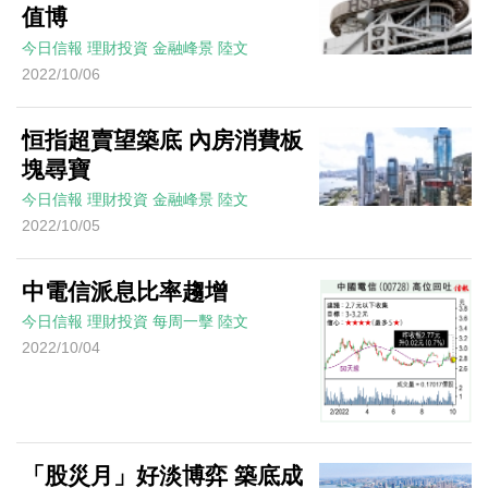
值博
今日信報
理財投資
金融峰景
陸文
2022/10/06
恒指超賣望築底 內房消費板
塊尋寶
今日信報
理財投資
金融峰景
陸文
2022/10/05
中電信派息比率趨增
今日信報
理財投資
每周一擊
陸文
2022/10/04
「股災月」好淡博弈 築底成