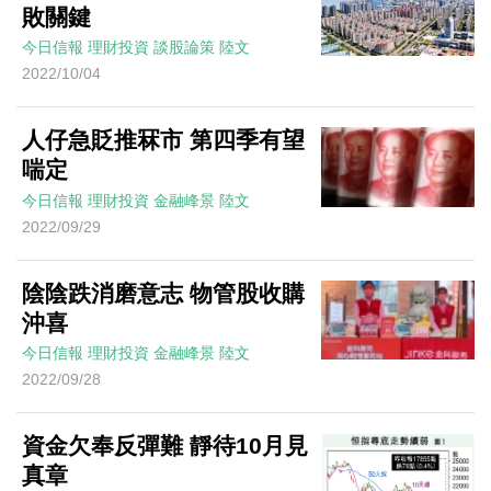
敗關鍵
今日信報
理財投資
談股論策
陸文
2022/10/04
人仔急貶推冧市 第四季有望
喘定
今日信報
理財投資
金融峰景
陸文
2022/09/29
陰陰跌消磨意志 物管股收購
沖喜
今日信報
理財投資
金融峰景
陸文
2022/09/28
資金欠奉反彈難 靜待10月見
真章