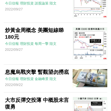
今日信報
理財投資
談股論策
陸文
2022/09/27
炒黃金周概念 美團短線睇
180元
今日信報
理財投資
每周一擊
陸文
2022/09/27
息魔烏戰夾擊 暫觀望勿撈底
今日信報
理財投資
金融峰景
陸文
2022/09/22
大市反彈交投薄 中概股未言
復勇