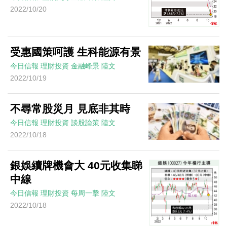
2022/10/20
受惠國策呵護 生科能源有景
今日信報
理財投資
金融峰景
陸文
2022/10/19
不尋常股災月 見底非其時
今日信報
理財投資
談股論策
陸文
2022/10/18
銀娛續牌機會大 40元收集睇
中線
今日信報
理財投資
每周一擊
陸文
2022/10/18