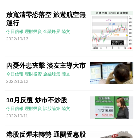
放寬清零恐落空 旅遊航空無
運行
今日信報
理財投資
金融峰景
陸文
2022/10/13
內憂外患夾擊 淡友主導大市
今日信報
理財投資
金融峰景
陸文
2022/10/12
10月反覆 炒市不炒股
今日信報
理財投資
談股論策
陸文
2022/10/11
港股反彈未轉勢 通關受惠股