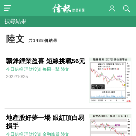
搜尋結果
陸文
- 共1488個結果
贛鋒鋰業盈喜 短線挑戰56元
今日信報
理財投資
每周一擊
陸文
2022/10/25
地產股好夢一場 跟紅頂白易
損手
今日信報
理財投資
金融峰景
陸文